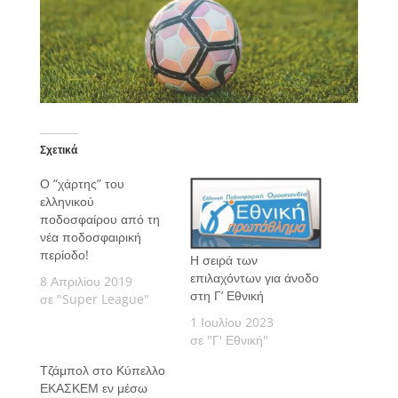
Σχετικά
Ο “χάρτης” του
ελληνικού
ποδοσφαίρου από τη
νέα ποδοσφαιρική
περίοδο!
Η σειρά των
επιλαχόντων για άνοδο
8 Απριλίου 2019
στη Γ’ Εθνική
σε "Super League"
1 Ιουλίου 2023
σε "Γ' Εθνική"
Τζάμπολ στο Κύπελλο
ΕΚΑΣΚΕΜ εν μέσω