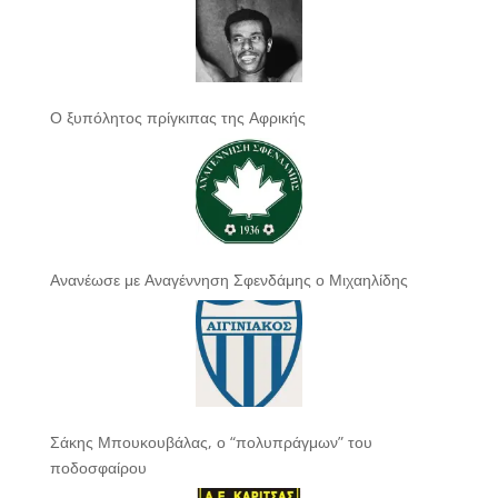
Ο ξυπόλητος πρίγκιπας της Αφρικής
Ανανέωσε με Αναγέννηση Σφενδάμης ο Μιχαηλίδης
Σάκης Μπουκουβάλας, ο “πολυπράγμων” του
ποδοσφαίρου