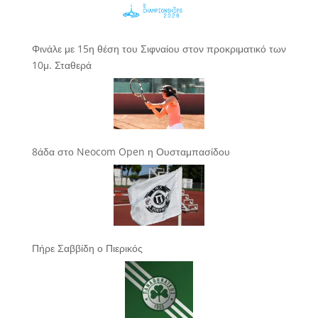
Φινάλε με 15η θέση του Σιφναίου στον προκριματικό των
10μ. Σταθερά
8άδα στο Neocom Open η Ουσταμπασίδου
Πήρε Σαββίδη ο Πιερικός