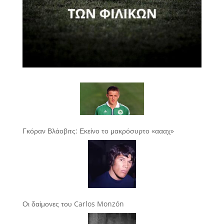
Γκόραν Βλάοβιτς: Εκείνο το μακρόσυρτο «αααχ»
Οι δαίμονες του Carlos Monzón