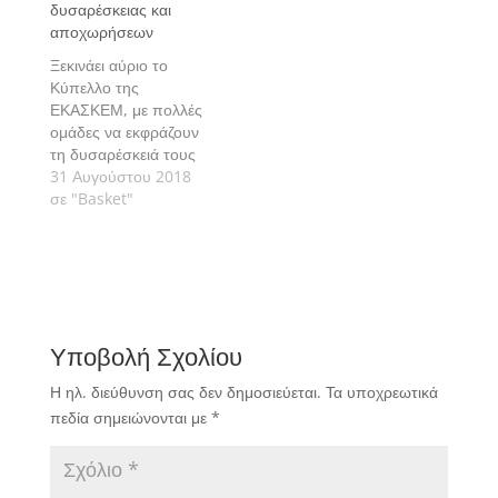
δυσαρέσκειας και
αποχωρήσεων
Ξεκινάει αύριο το
Κύπελλο της
ΕΚΑΣΚΕΜ, με πολλές
ομάδες να εκφράζουν
τη δυσαρέσκειά τους
για την ημερομηνία
31 Αυγούστου 2018
έναρξής του, ενώ πέντε
σε "Basket"
ομάδες αποχώρησαν
από το θεσμό.
Υποβολή Σχολίου
Η ηλ. διεύθυνση σας δεν δημοσιεύεται.
Τα υποχρεωτικά
πεδία σημειώνονται με
*