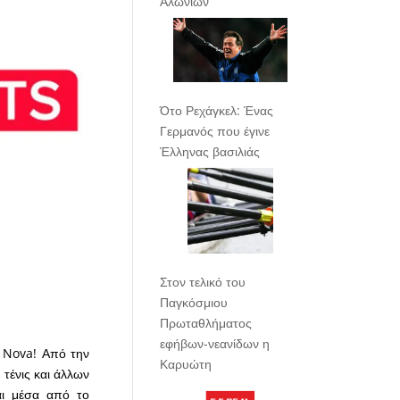
Αλωνίων
Ότο Ρεχάγκελ: Ένας
Γερμανός που έγινε
Έλληνας βασιλιάς
Στον τελικό του
Παγκόσμιου
Πρωταθλήματος
εφήβων-νεανίδων η
ς Nova! Από την
Καρυώτη
 τένις και άλλων
αι μέσα από το