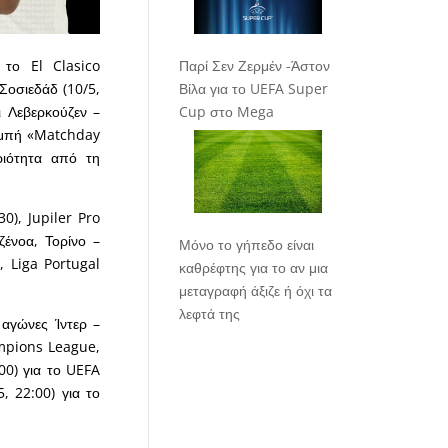
 το El Clasico
Παρί Σεν Ζερμέν -Άστον
Σοσιεδάδ (10/5,
Βίλα για το UEFA Super
ι Λεβερκούζεν –
Cup στο Mega
πομπή «Matchday
ριότητα από τη
0), Jupiler Pro
ζένοα, Τορίνο –
Μόνο το γήπεδο είναι
, Liga Portugal
καθρέφτης για το αν μια
μεταγραφή άξιζε ή όχι τα
λεφτά της
 αγώνες Ίντερ –
ampions League,
00) για το UEFA
, 22:00) για το