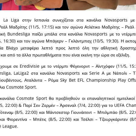
 La Liga στην Ισπανία συνεχίζεται στα κανάλια Novasports με
άλ Μαδρίτης (11/5, 17:15) και τον αγώνα Ατλέτικο Μαδρίτης – Ρεάλ 
τική Bundesliga παίζει μπάλα στα κανάλια Novasports με το ντέρμπ
5, 16:30) και τον αγώνα Μπάγερν – Γκλάντμπαχ (10/5, 19:30). Η εκ
λία Βλάχο μεταφέρει λεπτό προς λεπτό όλη την αθλητική δραστη
και από τα άλλα πρωταθλήματα που είναι εκείνη την ώρα σε εξέλιξη.
ουμε σε Eredivisie με το ντέρμπι Φέγενορντ – Αϊντχόφεν (11/5, 15:3
sliga, LaLiga2 στα κανάλια Novasports και Serie Α με Νάπολι – Τ
 Γιουβέντους, Αταλάντα – Ρόμα Sky Bet EFL Championship Play Offs
άλια Cosmote Sport.
κανάλια Cosmote Sport θα προβληθούν οι επαναληπτικοί ημιτελικοί
, 22:00) & Παρί Σεν Ζερμέν – Άρσεναλ (7/4, 22:00) για το UEFA Ch
ότεναμ (8/5, 22:00) και Μάντσεστερ Γιουνάιτεντ – Μπιλμπάο (8/5, 22:
ι Φιορεντίνα – Μπέτις (8/5, 22:00) και Τσέλσι – Τζουργκάρντεν (8/5
e League.