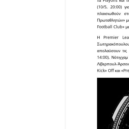
τα Playoffs και 
(10/5, 20:00) γ
πλαισιωθούν σ
Πρωταθλητών» με 
Football Club» μ
Η Premier Lea
Σωτηρακόπουλο
απολαύσουν τις 
14:00), Νότιγχαμ
Λίβερπουλ-Άρσεν
Kick» Off και «P