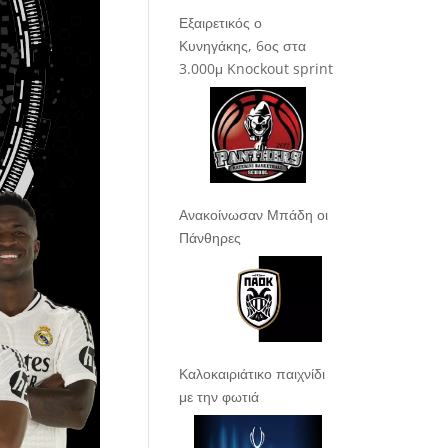
Εξαιρετικός ο
Κυνηγάκης, 6ος στα
3.000μ Knockout sprint
Ανακοίνωσαν Μπάδη οι
Πάνθηρες
Καλοκαιριάτικο παιχνίδι
με την φωτιά