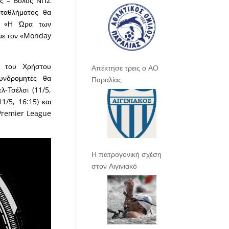
κός – Βόλος ΝΠΣ
ωταθλήματος θα
ν «Η Ώρα των
 με τον «Monday
 του Χρήστου
Απέκτησε τρεις ο ΑΟ
υνδρομητές θα
Παραλίας
λ-Τσέλσι (11/5,
1/5, 16:15) και
«Premier League
Η πατρογονική σχέση
στον Αιγινιακό