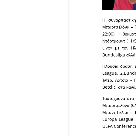
Η συναρπαστική
Μπαρτσελόνα – Ρε
22:00). Η θεαμα
Ντόρτμουντ (11/
Live» με τον Η
Bundesliga αλλά 
Πλούσια δράση έχ
League, 2.Bunde
Ίντερ, Λάτσιο –
Betclic, στα καν
Ταυτόχρονα στα 
Μπαρτσελόνα (6/5
Μπόντ Γκλιμτ – Τ
Europa League κα
UEFA Conferenc