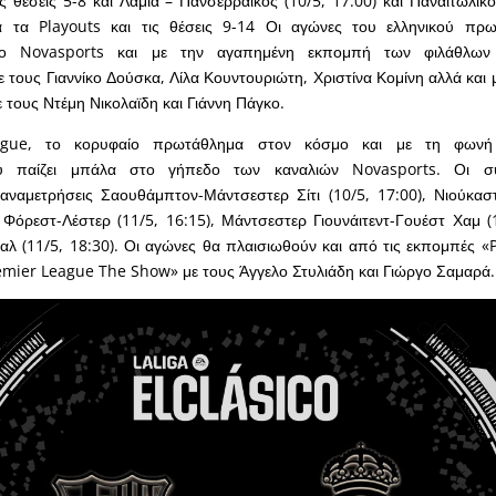
τις θέσεις 5-8 και Λαμία – Πανσερραϊκός (10/5, 17:00) και Παναιτωλι
ια τα Playouts και τις θέσεις 9-14 Οι αγώνες του ελληνικού πρ
το Novasports και με την αγαπημένη εκπομπή των φιλάθλω
τους Γιαννίκο Δούσκα, Λίλα Κουντουριώτη, Χριστίνα Κομίνη αλλά και
ε τους Ντέμη Νικολαϊδη και Γιάννη Πάγκο.
gue, το κορυφαίο πρωτάθλημα στον κόσμο και με τη φωνή
υ παίζει μπάλα στο γήπεδο των καναλιών Novasports. Οι σ
αναμετρήσεις Σαουθάμπτον-Μάντσεστερ Σίτι (10/5, 17:00), Νιούκαστ
 Φόρεστ-Λέστερ (11/5, 16:15), Μάντσεστερ Γιουνάιτεντ-Γουέστ Χαμ (1
αλ (11/5, 18:30). Οι αγώνες θα πλαισιωθούν και από τις εκπομπές 
remier League The Show» με τους Άγγελο Στυλιάδη και Γιώργο Σαμαρά.