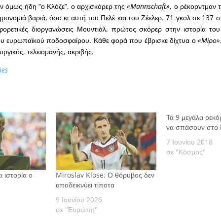
αν όμως ήδη “ο Κλόζε”, ο αρχισκόρερ της
«Mannschaft»
, ο ρέκορντμαν
ρονομιά βαριά, όσο κι αυτή του Πελέ και του Ζέελερ. 71 γκολ σε 137 
αφορετικές διοργανώσεις Μουντιάλ, πρώτος σκόρερ στην ιστορία το
του ευρωπαϊκού ποδοσφαίρου. Κάθε φορά που έβρισκε δίχτυα ο
«Μίρο»
υργικός, τελειομανής, ακριβής.
ies
Τα 9 μεγάλα ρεκό
να σπάσουν στο 
7 Ιουνίου 2018
σε "Κόσμος"
ι ιστορία ο
Miroslav Klose: Ο θόρυβος δεν
αποδεικνύει τίποτα
9 Ιουνίου 2026
σε "Ευρώπη"