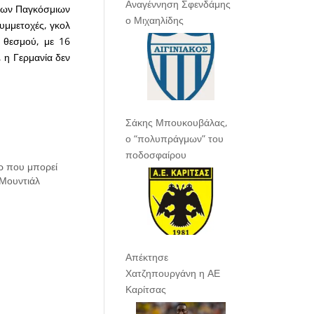
Αναγέννηση Σφενδάμης
 των Παγκόσμιων
ο Μιχαηλίδης
συμμετοχές, γκολ
υ θεσμού, με 16
, η Γερμανία δεν
Σάκης Μπουκουβάλας,
ο “πολυπράγμων” του
ποδοσφαίρου
ρ που μπορεί
Μουντιάλ
Απέκτησε
Χατζηπουργάνη η ΑΕ
Καρίτσας