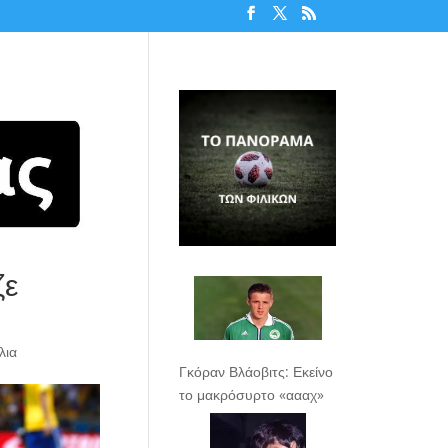
ζε
λια
Γκόραν Βλάοβιτς: Εκείνο
το μακρόσυρτο «αααχ»