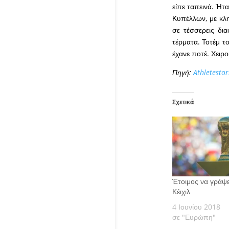
είπε ταπεινά. Ήτ
Κυπέλλων, με κλη
σε τέσσερεις δι
τέρματα. Τοτέμ 
έχανε ποτέ. Χειρο
Πηγή:
Athletestor
Σχετικά
Έτοιμος να γράψε
Κέιχιλ
4 Ιουνίου 2018
σε "Ευρώπη"