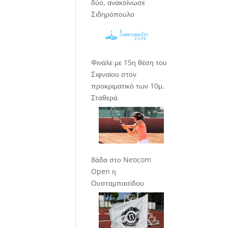
δύο, ανακοίνωσε
Σιδηρόπουλο
Φινάλε με 15η θέση του
Σιφναίου στον
προκριματικό των 10μ.
Σταθερά
8άδα στο Neocom
Open η
Ουσταμπασίδου