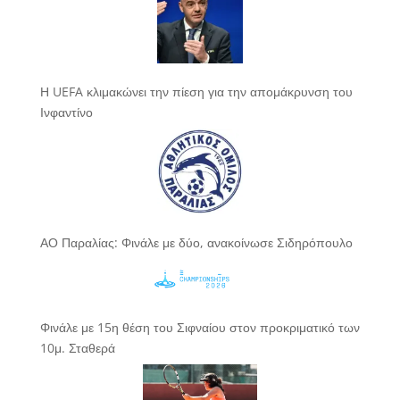
Η UEFA κλιμακώνει την πίεση για την απομάκρυνση του
Ινφαντίνο
ΑΟ Παραλίας: Φινάλε με δύο, ανακοίνωσε Σιδηρόπουλο
Φινάλε με 15η θέση του Σιφναίου στον προκριματικό των
10μ. Σταθερά