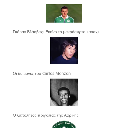
Γκόραν Βλάοβιτς: Εκείνο το μακρόσυρτο «αααχ»
Οι δαίμονες του Carlos Monzón
Ο ξυπόλητος πρίγκιπας της Αφρικής