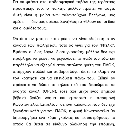
Για να φτάσει στο ποδοσφαιρικό ταβάνι της τεράστιας
προοπτικής του, ο παίκτης μάλλον πρέπει να φύγει.
Αυτή είναι η μοίρα των ταλαντούχων Ελλήνων, μας
αρέσει – δεν μας αρέσει. Συνήθως το θέλουν και οι ίδιοι
και οι ομάδες τους.
Ωστόσο αν μπορεί και πρέπει να γίνει εξαίρεση στον
κανόνα των πωλήσεων, τότε ας γίνει για τον “Ντέλια”.
Εφόσον ο ίδιος λόγω ιδιοσυγκρασίας, μάλλον δεν έχει
πρόβλημα να μείνει, να μεγαλώσει το παιδί του εδώ και
παράλληλα να εξελιχθεί στον απόλυτο ηγέτη του ΠΑΟΚ,
υπάρχουν πολλοί και σοβαροί λόγοι ώστε το κλαμπ να
τον κρατήσει και να επενδύσει πάνω του. Ειδικά αν
πρόκειται να δώσει τα τηλεοπτικά του δικαιώματα σε
ανοιχτό κανάλι (OPEN), τότε (και μέχρι ενός σημείου
βέβαια) βγάζει νόημα και εμπορικά η παραμονή
Κωνσταντέλια. Επιπλέον, σε ένα καλοκαίρι που δεν έχει
ξεκινήσει καλά για τον ΠΑΟΚ, η φυγή Κωνσταντέλια θα
δημιουργήσει ένα κύμα γκρίνιας και εσωστρέφειας, το
οποίο θα θέσει σε κίνδυνο ολόκληρη την επόμενη,