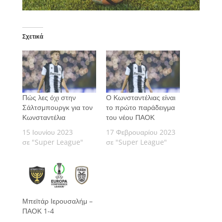
Σχετικά
Πώς λες όχι στην
Ο Κωνσταντέλιας είναι
Σάλτσμπουργκ για τον
το πρώτο παράδειγμα
Κωνσταντέλια
του νέου ΠΑΟΚ
15 Ιουνίου 2023
17 Φεβρουαρίου 2023
σε "Super League"
σε "Super League"
Μπεϊτάρ Ιερουσαλήμ –
ΠΑΟΚ 1-4