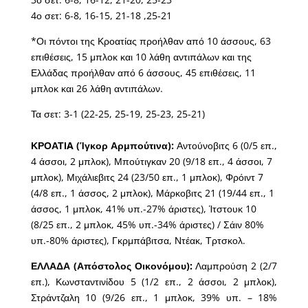
4ο σετ: 6-8, 16-15, 21-18 ,25-21
*Οι πόντοι της Κροατίας προήλθαν από 10 άσσους, 63
επιθέσεις, 15 μπλοκ και 10 λάθη αντιπάλων και της
Ελλάδας προήλθαν από 6 άσσους, 45 επιθέσεις, 11
μπλοκ και 26 λάθη αντιπάλων.
Τα σετ: 3-1 (22-25, 25-19, 25-23, 25-21)
ΚΡΟΑΤΙA (Ίγκορ Αρμπούτινα):
Αντούνοβιτς 6 (0/5 επ.,
4 άσσοι, 2 μπλοκ), Μπούτιγκαν 20 (9/18 επ., 4 άσσοι, 7
μπλοκ), Μιχάλιεβιτς 24 (23/50 επ., 1 μπλοκ), Φρόιντ 7
(4/8 επ., 1 άσσος, 2 μπλοκ), Μάρκοβιτς 21 (19/44 επ., 1
άσσος, 1 μπλοκ, 41% υπ.-27% άριστες), Ίτστουκ 10
(8/25 επ., 2 μπλοκ, 45% υπ.-34% άριστες) / Σάιν 80%
υπ.-80% άριστες), Γκρμπάβιτσα, Ντέακ, Τρτσκολ.
ΕΛΛΑΔΑ (Απόστολος Οικονόμου):
Λαμπρούση 2 (2/7
επ.), Κωνσταντινίδου 5 (1/2 επ., 2 άσσοι, 2 μπλοκ),
Στράντζαλη 10 (9/26 επ., 1 μπλοκ, 39% υπ. – 18%