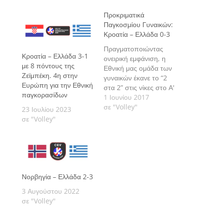
Προκριματικά
Παγκοσμίου Γυναικών:
Κροατία – Ελλάδα 0-3
Πραγματοποιώντας
Κροατία – Ελλάδα 3-1
ονειρική εμφάνιση, η
με 8 πόντους της
Εθνική μας ομάδα των
Ζεϊμπέκη. 4η στην
γυναικών έκανε το “2
Ευρώπη για την Εθνική
στα 2” στις νίκες στο Α'
παγκορασίδων
Προκριματικό Όμιλο
1 Ιουνίου 2017
του Παγκοσμίου
σε "Volley"
23 Ιουλίου 2023
Πρωταθλήματος που
σε "Volley"
διεξάγεται στο Όσιγιεκ,
υποχρεώνοντας την
οικοδέσποινα Κροατία
να υποκληθεί στο
μεγαλείο της ελληνικής
ψυχής.
Νορβηγία – Ελλάδα 2-3
3 Αυγούστου 2022
σε "Volley"