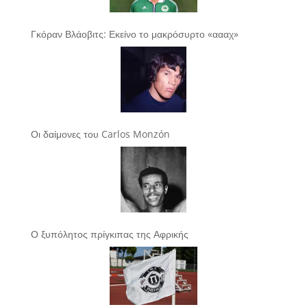
Γκόραν Βλάοβιτς: Εκείνο το μακρόσυρτο «αααχ»
Οι δαίμονες του Carlos Monzón
Ο ξυπόλητος πρίγκιπας της Αφρικής