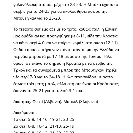
γαλανόλευκη στο σετ μέχρι το 23-23. Η Μπάκα έχασε το
σερβίς για το 24-23 για να ακολουθήσει άσσος της
Μπούτιγκαν για το 25-23.
Το τέταρτο σετ έμοιαζε με το τρίτο, καθώς πάλι η Εθνική
μας ομάδα αν και προηγήθηκε με 8-11, είδε την Κροατία
να κάνει σερί 4-0 και να παίρνει κεφάλι στο σκορ (12-11).
Οι δύο ομάδες πήγαιναν πόντο πόντο, με την Ελλάδα να
περνάει μπροστά με 17-18 με άσσο της Τοντάι. Πάλι,
όμως, σε εκείνο το σημείο η Κροατία με τα σερβίς της
Τρκολ και τα συνεχόμενα μπλοκ της Μπουτιγκαν έτρεξε
νέο σερί 7-0 για το 24-18. Η Κωνσταντινίδου με άσσο
έσωσε τρία ματς μπολ, αλλά στη συνέχεια οι Κροάτισσες
έκαναν το 25-21 για το τελικό 3-1 σετ.
Διαιτητές: Φεστί (Αλβανία), Μαρκέλ (Σλοβενία)
Διακύμανση:
1ο σετ: 5-8, 14-16, 19-21, 23-25
2ο σετ: 6-8, 16-12, 21-13, 25-19
3ο σετ: 6-8, 16-12, 21-20, 25-23