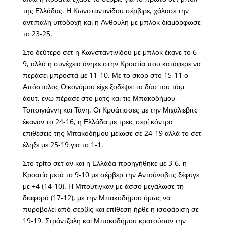
της Ελλάδας. Η Κωνσταντινίδου σέρβιρε, χάλασε την
αντίπαλη υποδοχή και η Ανθούλη με μπλοκ διαμόρφωσε
το 23-25.
Στο δεύτερο σετ η Κωνσταντινίδου με μπλοκ έκανε το 6-
9, αλλά η συνέχεια άνηκε στην Κροατία που κατάφερε να
περάσει μπροστά με 11-10. Με το σκορ στο 15-11 ο
Απόστολος Οικονόμου είχε ξοδέψει τα δύο του τάιμ
άουτ, ενώ πέρασε στο ματς και τις Μπακοδήμου,
Τσιτσιγιάννη και Τάνη. Οι Κροάτισσες με την Μιχάλιεβιτς
έκαναν το 24-16, η Ελλάδα με τρεις σερί κόντρα
επιθέσεις της Μπακοδήμου μείωσε σε 24-19 αλλά το σετ
έληξε με 25-19 για το 1-1.
Στο τρίτο σετ αν και η Ελλάδα προηγήθηκε με 3-6, η
Κροατία μετά το 9-10 με σέρβερ την Αντούνοβιτς ξέφυγε
με +4 (14-10). Η Μπούτιγκαν με άσσο μεγάλωσε τη
διαφορά (17-12), με την Μπακοδήμου όμως να
πυροβολεί από σερβίς και επίθεση ήρθε η ισοφάριση σε
19-19. Στράντζαλη και Μπακοδήμου κρατούσαν την