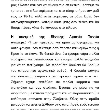
μας έλλειπε κάτι για να γίνουν πιο επιθετικοί. Χάσαμε το
τρίτο σετ στις λεπτομέρειες και στο τέταρτο ήμασταν μαζί
έως το 18-18, αλλά οι λεπτομέρειες μετράνε. Εμείς δεν
απογοητευόμαστε, κοιτάμε κάθε ματς σαν τελικό και θα
δούμε πόσες νίκες θα κάνουμε στο τέλος».
Η κεντρική της Εθνικής Αριστέα Τοντάι
ανέφερε:
«Ήταν πρεμιέρα και ήμασταν σφιγμένες και
αυτό φάνηκε. Δεν πιέσαμε όσο έπρεπε και νομίζω πως η
Κροατία το έκανε. Το θετικό είναι ότι έχουμε πάρα πολλά
πράγματα να βελτιώσουμε και έχουμε πολλά παιχνίδια
για να το πετύχουμε. Με πρόσθετη δουλειά θα βρούμε
τον απαραίτητο αγωνιστικό ρυθμό. Η Κροατία φάνηκε
πιο δυνατές πνευματικά στα κρίσιμα σημεία των σετ.
Σήμερα είχαμε αστάθεια σε πολλά κομμάτια του
παιχνιδιού και μας στοίχισε. Έχουμε μία μέρα για να
διορθώσουμε κάποια πράγματα και να παρουσιαστούμε
καλύτερες απέναντι στην Σλοβακία. Όλες στην ομάδα
μπορούν να αντεπεξέλθουν στις απαιτήσεις ενός τέτοιου
τουρνουά. Περιμένουμε ακόμα περισσότερο κόσμο στο