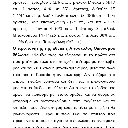
άριστες), Τερζόγλου 5 (2/6 επ., 3 μπλοκ), Μπάκα 5 (4/17
επ., 1 άσσος, 41% υπ.-35% άριστες), Ανθούλη 15
(14/44 επ., 1 μπλοκ) / Ξανθοπούλου (λ, 38% υπ. – 15%
άριστες), Τάνη, Νικολογιάννη 2 (2/6 επ., 67% υπ. – 33%
άριστες), , Τοντάι 4 (0/3 επ., 1 άσσος, 3 μπλοκ),
Μπακοδήμου 14 (11/25 επ., 2 άσσοι, 1 μπλοκ, 38% υπ.
– 19% άριστες), Τσιτσιγιάννη (0/2 επ.).
Ο προπονητής της Εθνικής Απόστολος Οικονόμου
δήλωσε:
«Νομίζω πως αν εξαιρέσουμε το πρώτο σετ
που μπήκαμε καλά στο παιχνίδι, πιέσαμε με το σέρβις
μας και δούλευε καλά η μπλοκ-άμυνα μας, μετά στα άλλα
τρία σετ η Κροατία ήταν καλύτερη. Δεν πιέζαμε στο
σέρβις, έπαιζαν γρήγορα και δεν ήταν η μπλοκ-άμυνα
μας στο επίπεδο που θέλαμε. Αυτό είναι το κέρδος μας
όμως, να παίζουμε με τέτοιες ομάδες και να δούμε αν
μπορούμε να ανταποκριθούμε στην ταχύτητα και το
επίπεδο τους. Δεν απογοητεύομαι, μέρα με τη μέρα θα
βελτιωνόμαστε. Ξέρουμε ποιο είναι το επίπεδο που
πρέπει να φτάσουμε και για αυτό δουλεύουμε, είναι μόλις
οι πρώτες εβδομάδες ενός δύσκολου καλοκαιριού. Εμάς