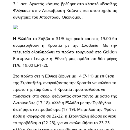
3-1 σετ. Αρκετός κόσμος βρέθηκε στο κλειστό «Βασίλης
Φλέγκας» στην Λευκόβρυση Κοζάνης και υποστήριξε τις
αθλήτριες του Απόστολου Οικονόμου.
Η Ελλάδα το Σάββατο 31/5 έχει ρεπό και στις 19.00 θα
αναμετρηθούν η Κροατία με την Σλοβακία. Με την
τελευταία ολοκληρώνει το πρώτο τουρνουά στο Golden
European League η Εθνική μας ομάδα σε δύο μέρες
(1/6, 19.00 ΕΡΤ-2).
Στο πρώτο σετ η Εθνική ξέφυγε με +4 (7-11) με επίθεση
της Στράντζαλη, αναγκάζοντας την Κροατία να καλέσει το
πρώτο της τάιμ άουτ. Η Κροατία προσπαθούσε να
πλησιάσει στο σκορ, φτάνοντας στον πόντο με άσσο της
Αντούνοβιτς (17-18), αλλά η Ελλάδα με την Τερζόγλου
διατήρησε το προβάδισμα (17-19). Με μπλοκ της Φρόιντ
ήρθε η ισοφάριση σε 22-22, η Στράντζαλη έδωσε εκ νέου
το προβάδισμα (22-23), για να ακολουθήσει το 23-23
αλλά η Κροατία έχασε το σερβίς για το πρώτο σετ μπολ