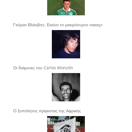
Γκόραν Βλάοβιτς: Εκείνο το μακρόσυρτο «αααχ»
Οι δαίμονες του Carlos Monzón
Ο ξυπόλητος πρίγκιπας της Αφρικής