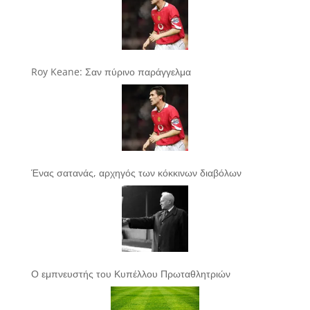
Roy Keane: Σαν πύρινο παράγγελμα
Ένας σατανάς, αρχηγός των κόκκινων διαβόλων
Ο εμπνευστής του Κυπέλλου Πρωταθλητριών