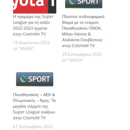
Η πρεμιέρα της Super
Πλούσιο ποδοσφαιρικό
League για τη σεζόν
θέαμα με τα ντέρμπι
2022-2023 έρχεται
Παναθηναϊκός-ΠΑΟΚ,
στην Cosmote TV
Μίλαν-Λάτσιο &
Αταλάντα-Γιουβέντους
19 Αυγούστου 2022
στην Cosmote TV
σε "Media"
29 Σεπτεμβρίου 2023
σε "Media"
Παναθηναϊκός – ΑΕΚ &
Ολυμπιακός – Άρης: Τα
μεγάλα ντέρμπι της
Super League παίζουν
στην Cosmote TV
21 Σεπτεμβρίου 2023