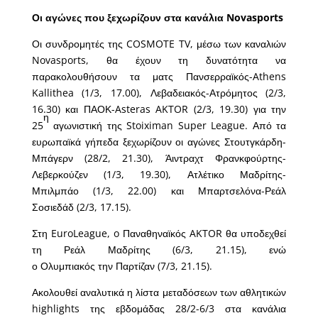
Οι αγώνες που ξεχωρίζουν στα κανάλια
Novasports
Οι συνδρομητές της COSMOTE TV, μέσω των καναλιών
Novasports, θα έχουν τη δυνατότητα να
παρακολουθήσουν τα ματς Πανσερραϊκός-Athens
Kallithea (1/3, 17.00), Λεβαδειακός-Ατρόμητος (2/3,
16.30) και ΠΑΟΚ-Asteras AKTOR (2/3, 19.30) για την
η
25
αγωνιστική της Stoiximan Super League. Από τα
ευρωπαϊκά γήπεδα ξεχωρίζουν οι αγώνες Στουτγκάρδη-
Μπάγερν (28/2, 21.30), Άιντραχτ Φρανκφούρτης-
Λεβερκούζεν (1/3, 19.30), Ατλέτικο Μαδρίτης-
Μπιλμπάο (1/3, 22.00) και Μπαρτσελόνα-Ρεάλ
Σοσιεδάδ (2/3, 17.15).
Στη EuroLeague, o Παναθηναϊκός AKTOR θα υποδεχθεί
τη Ρεάλ Μαδρίτης (6/3, 21.15), ενώ
ο Ολυμπιακός την Παρτίζαν (7/3, 21.15).
Ακολουθεί αναλυτικά η λίστα μεταδόσεων των αθλητικών
highlights της εβδομάδας 28/2-6/3 στα κανάλια