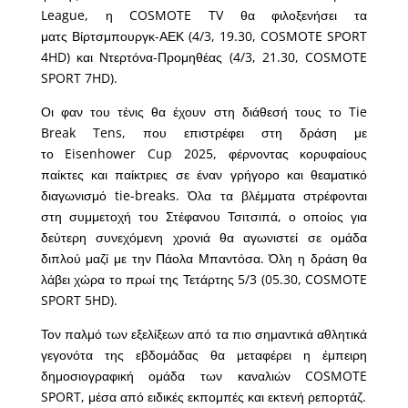
League, η COSMOTE TV θα φιλοξενήσει τα
ματς Βίρτσμπουργκ-ΑΕΚ (4/3, 19.30, COSMOTE SPORT
4HD) και Ντερτόνα-Προμηθέας (4/3, 21.30, COSMOTE
SPORT 7HD).
Οι φαν του τένις θα έχουν στη διάθεσή τους το Tie
Break Tens, που επιστρέφει στη δράση με
το Eisenhower Cup 2025, φέρνοντας κορυφαίους
παίκτες και παίκτριες σε έναν γρήγορο και θεαματικό
διαγωνισμό tie-breaks. Όλα τα βλέμματα στρέφονται
στη συμμετοχή του Στέφανου Τσιτσιπά, ο οποίος για
δεύτερη συνεχόμενη χρονιά θα αγωνιστεί σε ομάδα
διπλού μαζί με την Πάολα Μπαντόσα. Όλη η δράση θα
λάβει χώρα το πρωί της Τετάρτης 5/3 (05.30, COSMOTE
SPORT 5HD).
Τον παλμό των εξελίξεων από τα πιο σημαντικά αθλητικά
γεγονότα της εβδομάδας θα μεταφέρει η έμπειρη
δημοσιογραφική ομάδα των καναλιών COSMOTE
SPORT, μέσα από ειδικές εκπομπές και εκτενή ρεπορτάζ.