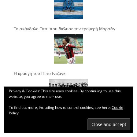
Το σκάνδαλο Ταπί που διέλυσε την τρομερή Μαρσέιγ
Η κραυγή του Πίπο Ιντζάγκι
Privacy & Cookies: This site uses cookies. By continuing to use this
website, you agree to their use.
To find out more, including how to control cookies, see here:
Cookie
Policy
Η ομάδα που αψήφησε το θάνατο για να μην χάσει από
τους Ναζί