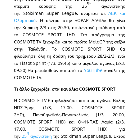
ης
ντέρμπι κορυφής της 25
αγωνιστικής
της Stoiximan Super League, ανάμεσα σε
ΑΕΚ και
Ολυμπιακό
. Η σέντρα στην «OPAP Arena» θα γίνει
την Κυριακή 2/3 στις 20.30, σε ζωντανή μετάδοση από
το COSMOTE SPORT 1HD. Στο πρόγραμμα της
COSMOTE TV ξεχωρίζει και το πρώτο MotoGP της σεζόν
στην Ταϊλάνδη. Tο COSMOTE SPORT 5HD θα
φιλοξενήσει όλη τη δράση του τριήμερου 28/2-2/3, ενώ
το Tissot Sprint (1/3, 09.45) και ο μεγάλος αγώνας (2/3,
09.30) θα μεταδοθούν και από το
YouTube
κανάλι της
COSMOTE TV.
Τι άλλο ξεχωρίζει στα κανάλια COSMOTE SPORT
H COSMOTE TV θα φιλοξενήσει και τους αγώνες Βόλος
ΝΠΣ-Άρης (1/3, 17.00, COSMOTE SPORT
2HD), Παναθηναϊκός-Παναιτωλικός (1/3, 20.00,
COSMOTE SPORT 1HD) και ΟΦΗ-ΠΑΣ Λαμία (2/3,
17.00, COSMOTE SPORT 1HD) για
η
την
25
αγωνιστική
της Stoiximan Super League. Εκτός