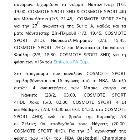
συνόρων, ξεχωρίζουν τα ντέρμπι Νάπολι-Ίντερ (1/3,
19.00, COSMOTE SPORT 3HD & COSMOTE SPORT 4K)
και Μίλαν-Λάτσιο (2/3, 21.45, COSMOTE SPORT 2HD)
η
για την 27
αγωνιστική της Serie A, καθώς και τα
ματς Μάντσεστερ Σίτι-Πλίμουθ (1/3, 19.45, COSMOTE
SPORT 2HD), Νιούκαστλ-Μπράιτον (2/3, 15.45,
COSMOTE SPORT 7HD) και Μάντσεστερ Γιουνάιτεντ-
Φούλαμ (2/3, 18.30, COSMOTE SPORT 8HD) για τη
φάση των «16» του
Emirates FA Cup
.
Στο πρόγραμμα των καναλιών COSMOTE SPORT
περιλαμβάνονται και 16 αγώνες από το NBA. Μεταξύ
αυτών, 4 αναμετρήσεις των Μπακς κόντρα σε
Νάγκετς (28/2, 03.00, COSMOTE SPORT
4HD), Χοκς (5/3, 02.30, COSMOTE SPORT 4HD)
και Μάβερικς (2/3, 03.30 και 6/3, 04.30, στο COSMOTE
SPORT 4HD), ενώ το βράδυ της Κυριακής 2/3
οι Σέλτικς θα υποδεχθούν τους Νάγκετς (20.00,
η
COSMOTE SPORT 4HD). Για την 3
αγωνιστική της
φάσης των «16» του FIBA Basketball Champions