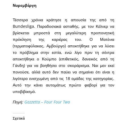
Νυρεμβέργη
Τέσσερα χρόνια κράτησε η απουσία της από τη
Bundesliga. Παραδοσιακά ασταθής, με τον Κέλνερ να
βρίσκεται μπροστά στη μεγαλύτερη προπονητική
πρόκληση της καριέρας του. Ο Ματένια
(τερματοφύλακας, Αμβούργο) αποκτήθηκε για να λύσει
το πρόβλημα στην εστία, ενώ λίγο πριν τη σέντρα
αποκτήθηκε ο Κούμπο (επιθετικός, δανεικός από τη
Γάνδη) για να βοηθήσει στο σκοράρισμα. Ναι μεν εκεί
πονούσε, αλλά αυτό δεν παύει να σημαίνει ότι είναι η
λιγότερο ενισχυμένη από τις 18 ομάδες της κατηγορίας.
Αυτό την κάνει αυτομάτως πρώτο φαβορί για τον
υποβιβασμό.
Πηγή:
Gazzetta – Four Four Two
Σχετικά