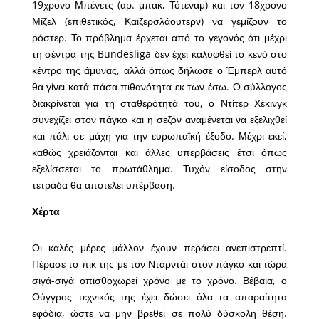
19χρονο Μπένετς (αρ. μπακ, Τότεναμ) και τον 18χρονο
Μίζελ (επιθετικός, Καϊζερσλάουτερν) να γεμίζουν το
ρόστερ. Το πρόβλημα έρχεται από το γεγονός ότι μέχρι
τη σέντρα της Bundesliga δεν έχει καλυφθεί το κενό στο
κέντρο της άμυνας, αλλά όπως δήλωσε ο Έμπερλ αυτό
θα γίνει κατά πάσα πιθανότητα εκ των έσω. Ο σύλλογος
διακρίνεται για τη σταθερότητά του, ο Ντίτερ Χέκινγκ
συνεχίζει στον πάγκο και η σεζόν αναμένεται να εξελιχθεί
και πάλι σε μάχη για την ευρωπαϊκή έξοδο. Μέχρι εκεί,
καθώς χρειάζονται και άλλες υπερβάσεις έτσι όπως
εξελίσσεται το πρωτάθλημα. Τυχόν είσοδος στην
τετράδα θα αποτελεί υπέρβαση.
Χέρτα
Οι καλές μέρες μάλλον έχουν περάσει ανεπιστρεπτί.
Πέρασε το πικ της με τον Νταρντάι στον πάγκο και τώρα
σιγά-σιγά οπισθοχωρεί χρόνο με το χρόνο. Βέβαια, ο
Ούγγρος τεχνικός της έχει δώσει όλα τα απαραίτητα
εφόδια, ώστε να μην βρεθεί σε πολύ δύσκολη θέση.