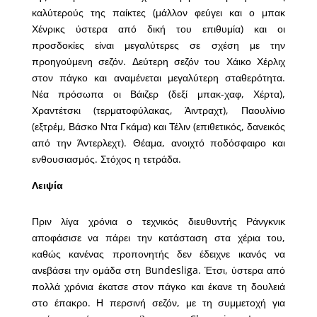
καλύτερούς της παίκτες (μάλλον φεύγει και ο μπακ
Χένρικς ύστερα από δική του επιθυμία) και οι
προσδοκίες είναι μεγαλύτερες σε σχέση με την
προηγούμενη σεζόν. Δεύτερη σεζόν του Χάικο Χέρλιχ
στον πάγκο και αναμένεται μεγαλύτερη σταθερότητα.
Νέα πρόσωπα οι Βάιζερ (δεξί μπακ-χαφ, Χέρτα),
Χραντέτσκι (τερματοφύλακας, Άιντραχτ), Παουλίνιο
(εξτρέμ, Βάσκο Ντα Γκάμα) και Τέλιν (επιθετικός, δανεικός
από την Άντερλεχτ). Θέαμα, ανοιχτό ποδόσφαιρο και
ενθουσιασμός. Στόχος η τετράδα.
Λειψία
Πριν λίγα χρόνια ο τεχνικός διευθυντής Ράνγκνικ
αποφάσισε να πάρει την κατάσταση στα χέρια του,
καθώς κανένας προπονητής δεν έδειχνε ικανός να
ανεβάσει την ομάδα στη Bundesliga. Έτσι, ύστερα από
πολλά χρόνια έκατσε στον πάγκο και έκανε τη δουλειά
στο έπακρο. Η περσινή σεζόν, με τη συμμετοχή για