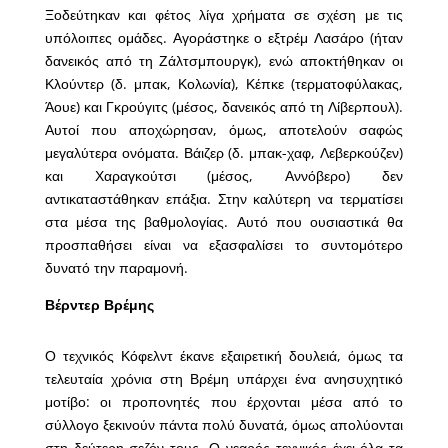
Ξοδεύτηκαν και φέτος λίγα χρήματα σε σχέση με τις
υπόλοιπες ομάδες. Αγοράστηκε ο εξτρέμ Λασάρο (ήταν
δανεικός από τη Ζάλτσμπουργκ), ενώ αποκτήθηκαν οι
Κλούντερ (δ. μπακ, Κολωνία), Κέπκε (τερματοφύλακας,
Άουε) και Γκρούγιτς (μέσος, δανεικός από τη Λίβερπουλ).
Αυτοί που αποχώρησαν, όμως, αποτελούν σαφώς
μεγαλύτερα ονόματα. Βάιζερ (δ. μπακ-χαφ, Λεβερκούζεν)
και Χαραγκούτσι (μέσος, Αννόβερο) δεν
αντικαταστάθηκαν επάξια. Στην καλύτερη να τερματίσει
στα μέσα της βαθμολογίας. Αυτό που ουσιαστικά θα
προσπαθήσει είναι να εξασφαλίσει το συντομότερο
δυνατό την παραμονή.
Βέρντερ Βρέμης
Ο τεχνικός Κόφελντ έκανε εξαιρετική δουλειά, όμως τα
τελευταία χρόνια στη Βρέμη υπάρχει ένα ανησυχητικό
μοτίβο: οι προπονητές που έρχονται μέσα από το
σύλλογο ξεκινούν πάντα πολύ δυνατά, όμως απολύονται
στη δεύτερη σεζόν τους. Ο νεαρός τεχνικός έχει όλα τα