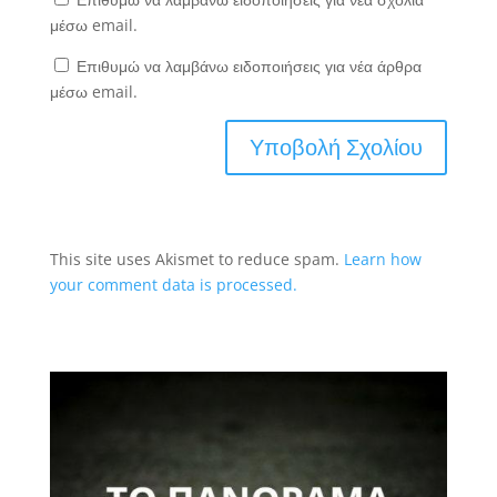
μέσω email.
Επιθυμώ να λαμβάνω ειδοποιήσεις για νέα άρθρα
μέσω email.
This site uses Akismet to reduce spam.
Learn how
your comment data is processed.