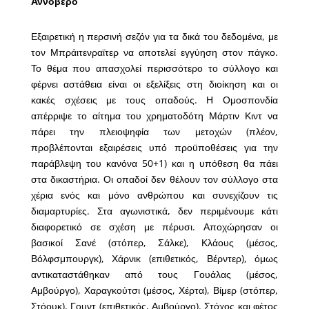
Αννόβερο
Εξαιρετική η περσινή σεζόν για τα δικά του δεδομένα, με
τον Μπράιτενραϊτερ να αποτελεί εγγύηση στον πάγκο.
Το θέμα που απασχολεί περισσότερο το σύλλογο και
φέρνει αστάθεια είναι οι εξελίξεις στη διοίκηση και οι
κακές σχέσεις με τους οπαδούς. Η Ομοσπονδία
απέρριψε το αίτημα του χρηματοδότη Μάρτιν Κιντ να
πάρει την πλειοψηφία των μετοχών (πλέον,
προβλέπονται εξαιρέσεις υπό προϋποθέσεις για την
παράβλεψη του κανόνα 50+1) και η υπόθεση θα πάει
στα δικαστήρια. Οι οπαδοί δεν θέλουν τον σύλλογο στα
χέρια ενός και μόνο ανθρώπου και συνεχίζουν τις
διαμαρτυρίες. Στα αγωνιστικά, δεν περιμένουμε κάτι
διαφορετικό σε σχέση με πέρυσι. Αποχώρησαν οι
βασικοί Σανέ (στόπερ, Σάλκε), Κλάους (μέσος,
Βόλφσμπουργκ), Χάρνικ (επιθετικός, Βέρντερ), όμως
αντικαταστάθηκαν από τους Γουάλας (μέσος,
Αμβούργο), Χαραγκούτσι (μέσος, Χέρτα), Βίμερ (στόπερ,
Στόουκ), Γουντ (επιθετικός, Αμβούργο). Στόχος και φέτος