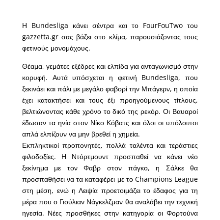
Η Bundesliga κάνει σέντρα και το FourFouTwo του
gazzetta.gr σας βάζει στο κλίμα, παρουσιάζοντας τους
φετινούς μονομάχους.
Θέαμα, γεμάτες εξέδρες και ελπίδα για ανταγωνισμό στην
κορυφή. Αυτά υπόσχεται η φετινή Bundesliga, που
ξεκινάει και πάλι με μεγάλο φαβορί την Μπάγερν, η οποία
έχει κατακτήσει και τους έξι προηγούμενους τίτλους,
βελτιώνοντας κάθε χρόνο το δικό της ρεκόρ. Οι Βαυαροί
έδωσαν τα ηνία στον Νίκο Κόβατς και όλοι οι υπόλοιποι
απλά ελπίζουν να μην βρεθεί η χημεία.
Εκπληκτικοί προπονητές, πολλά ταλέντα και τεράστιες
φιλοδοξίες. Η Ντόρτμουντ προσπαθεί να κάνει νέο
ξεκίνημα με τον Φαβρ στον πάγκο, η Σάλκε θα
προσπαθήσει να τα καταφέρει με το Champions League
στη μέση, ενώ η Λειψία προετοιμάζει το έδαφος για τη
μέρα που ο Γιούλιαν Νάγκελζμαν θα αναλάβει την τεχνική
ηγεσία. Νέες προσθήκες στην κατηγορία οι Φορτούνα