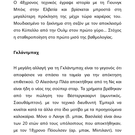
Ο 48χρονος τεχνικός έγραψε ιστορία με τη Γιουνγκ
Μπόις στην Ελβετία και βρίσκεται μπροστά στη
μεγαλύτερη πρόκληση της μέχρι τώρα καριέρας του.
Μουδιασμένο το ξεκίνημα στη σεζόν με τον αποκλεισμό
στο Κύπελλο από την Ουλμ στον πρώτο γύρο… Στόχος
η σταθεροποίηση στο πρώτο μισό της βαθμολογίας.
Γκλάντμπαχ
Η μεγάλη αλλαγή για τη Γκλάντμπαχ είναι το γεγονός ότι
αποφάσισε να σπάσει τα ταμεία για την απόκτηση
επιθετικού. Ο Αλεσάντρ Πλέα αποκτήθηκε από τη Νις και
είναι ήδη ο νέος της σούπερ σταρ. Τα χρήματα βρέθηκαν
από την πώληση του Βέστεργκααρντ (αμυντικός,
Σαουθάμπτον), με τον τεχνικό διευθυντή Έμπερλ να
κινείται κατά τα άλλα στο ίδιο μοτίβο με τα προηγούμενα
καλοκαίρια. Μόνο ο Λανγκ (δ. μπακ, Βασιλεία) είναι άνω
των 20 ετών από τους υπόλοιπους που αποκτήθηκαν,
με τον 18χρονο Πόουλσεν (αρ. μπακ, Μίντιλαντ), τον