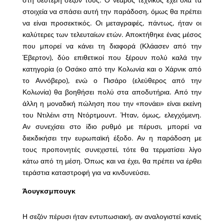
στοιχεία να σπάσει αυτή την παράδοση, όμως θα πρέπει
να είναι προσεκτικός. Οι μεταγραφές, πάντως, ήταν οι
καλύτερες των τελευταίων ετών. Αποκτήθηκε ένας μέσος
που μπορεί να κάνει τη διαφορά (Κλάασεν από την
Έβερτον), δύο επιθετικοί που ξέρουν πολύ καλά την
κατηγορία (ο Οσάκο από την Κολωνία και ο Χάρνικ από
το Αννόβερο), ενώ ο Πισάρο (ελεύθερος από την
Κολωνία) θα βοηθήσει πολύ στα αποδυτήρια. Από την
άλλη η μοναδική πώληση που την «πονάει» είναι εκείνη
του Ντιλέινι στη Ντόρτμουντ. Ήταν, όμως, ελεγχόμενη.
Αν συνεχίσει στο ίδιο ρυθμό με πέρυσι, μπορεί να
διεκδικήσει την ευρωπαϊκή έξοδο. Αν η παράδοση με
τους προπονητές συνεχιστεί, τότε θα τερματίσει λίγο
κάτω από τη μέση. Όπως και να έχει, θα πρέπει να έρθει
τεράστια καταστροφή για να κινδυνεύσει.
Άουγκσμπουγκ
Η σεζόν πέρυσι ήταν εντυπωσιακή, αν αναλογιστεί κανείς