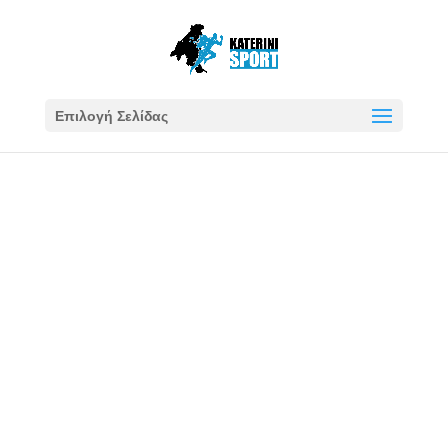
Επιλογή Σελίδας