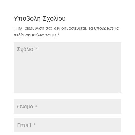
χωρίς συντελεστή
βαθμολογίας (Satellite)
Υποβολή Σχολίου
καθώς και οι ειδικές
διοργανώσεις
Η ηλ. διεύθυνση σας δεν δημοσιεύεται.
Τα υποχρεωτικά
κατηγορίας Μεικτού και
πεδία σημειώνονται με
*
King Of The Court για
το 2021.