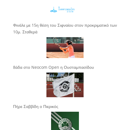
Φινάλε με 15η θέση του Σιφναίου στον προκριματικό των
10μ. Σταθερά
8άδα στο Neocom Open η Ουσταμπασίδου
Πήρε Σαββίδη ο Πιερικός