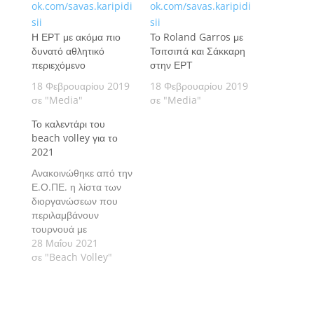
Η ΕΡΤ με ακόμα πιο
Το Roland Garros με
δυνατό αθλητικό
Τσιτσιπά και Σάκκαρη
περιεχόμενο
στην ΕΡΤ
18 Φεβρουαρίου 2019
18 Φεβρουαρίου 2019
σε "Media"
σε "Media"
Το καλεντάρι του
beach volley για το
2021
Ανακοινώθηκε από την
Ε.Ο.ΠΕ. η λίστα των
διοργανώσεων που
περιλαμβάνουν
τουρνουά με
συντελεστή
28 Μαΐου 2021
βαθμολογίας στα
σε "Beach Volley"
Πανελλήνια
Πρωταθλήματα
Ανδρών-Γυναικών και
Τζούνιορ, τουρνουά