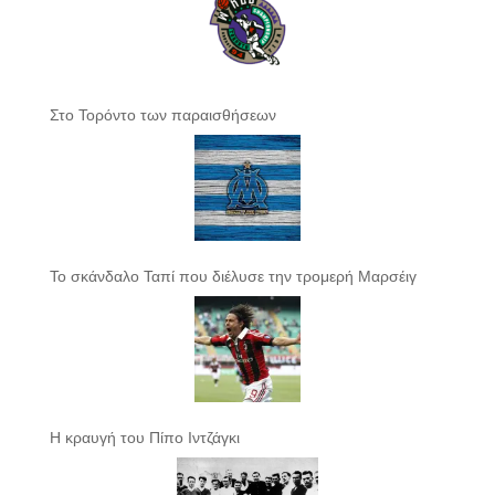
Στο Τορόντο των παραισθήσεων
Το σκάνδαλο Ταπί που διέλυσε την τρομερή Μαρσέιγ
Η κραυγή του Πίπο Ιντζάγκι