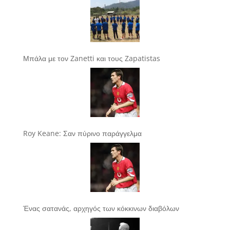
Μπάλα με τον Zanetti και τους Zapatistas
Roy Keane: Σαν πύρινο παράγγελμα
Ένας σατανάς, αρχηγός των κόκκινων διαβόλων