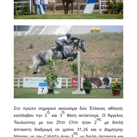
Στο πρώτο σημερινό αγώνισμα δύο Έλληνες αθλητές
η
η
κατέλαβαν την 2
και 3
θέση αντίστοιχα. Ο Άγγελος
ος
Τουλούπης με τον Zhin Chin ήταν 2
με διπλή
άπταιστη διαδρομή σε χρόνο 31,26 και ο Δημήτρης
ος
Νάτσης με την Calysta ήταν 3
με διπλή άπταιστη και