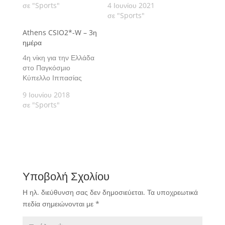
ολοκληρώθηκε
σε "Sports"
του οποίου άνοιξε
4 Ιουνίου 2021
πανηγυρικά πριν από
σήμερα νωρίς το πρωί
σε "Sports"
λίγο στο Ολυμπιακό
στο Ολυμπιακό Κέντρο
Athens CSIO2*-W – 3η
Κέντρο Ιππασίας στο
Ιππασίας στο
ημέρα
Μαρκόπουλο η
Μαρκόπουλο.
δεύτερη ημέρα του
4η νίκη για την Ελλάδα
Athens Equestrian
στο Παγκόσμιο
Festival 2021.
Κύπελλο Ιππασίας
9 Ιουνίου 2018
σε "Sports"
Υποβολή Σχολίου
Η ηλ. διεύθυνση σας δεν δημοσιεύεται.
Τα υποχρεωτικά
πεδία σημειώνονται με
*