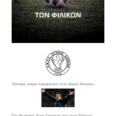
Τέσσερις νεαροί παραμένουν στον Διγενή Αλωνίων
Ότο Ρεχάγκελ: Ένας Γερμανός που έγινε Έλληνας