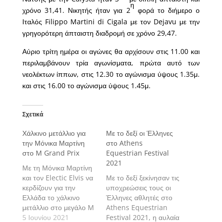
η
χρόνο 31,41. Νικητής ήταν για 2
φορά το διήμερο ο
Ιταλός Filippo Martini di Cigala με τον Dejavu με την
γρηγορότερη άπταιστη διαδρομή σε χρόνο 29,47.
Αύριο τρίτη ημέρα οι αγώνες θα αρχίσουν στις 11.00 και
περιλαμβάνουν τρία αγωνίσματα, πρώτα αυτό των
νεολέκτων ίππων, στις 12.30 το αγώνισμα ύψους 1.35μ.
και στις 16.00 το αγώνισμα ύψους 1.45μ.
Σχετικά
Χάλκινο μετάλλιο για
Με το δεξί οι Έλληνες
την Μόνικα Μαρτίνη
στο Athens
στο M Grand Prix
Equestrian Festival
2021
Με τη Μόνικα Μαρτίνη
και τον Electic Elvis να
Με το δεξί ξεκίνησαν τις
κερδίζουν για την
υποχρεώσεις τους οι
Ελλάδα το χάλκινο
Έλληνες αθλητές στο
μετάλλιο στο μεγάλο M
Athens Equestrian
Grand Prix
5 Ιουνίου 2021
Festival 2021, η αυλαία