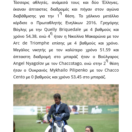
Τέσσερις αθλητές, ανάμεσά τους και δύο Έλληνες,
έκαναν άπταιστες διαδρομές και πήγαν στον αγώνα
η
διαβάθμισης για την 1
θέση. Το χάλκινο μετάλλιο
κέρδισε ο Πρωταθλητής Ενηλίκων 2016, Γρηγόρης
Βόγλης με την Quelly Briquedale με 4 βαθμούς και
η
χρόνο 54,38, ενώ 4
ήταν η Νικολίνα Μακαρώνα με τον
Arc de Triomphe επίσης με 4 βαθμούς και χρόνο.
Μεγάλος νικητής με τον καλύτερο χρόνο 51,59 και
άπταιστη διαδρομή στο μπαράζ ήταν ο Βούλγαρος
η
Angel Nyagolov με τον Chaccotago, ενώ στην 2
θέση
ήταν ο Ουκρανός Mykhailo Pilipenko με τον Chacco
Cento με 0 βαθμούς και χρόνο 53,45 στο μπαράζ.