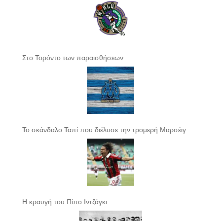
Στο Τορόντο των παραισθήσεων
Το σκάνδαλο Ταπί που διέλυσε την τρομερή Μαρσέιγ
Η κραυγή του Πίπο Ιντζάγκι