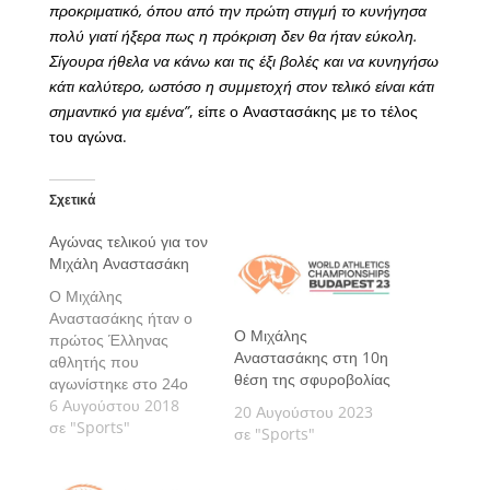
προκριματικό, όπου από την πρώτη στιγμή το κυνήγησα
πολύ γιατί ήξερα πως η πρόκριση δεν θα ήταν εύκολη.
Σίγουρα ήθελα να κάνω και τις έξι βολές και να κυνηγήσω
κάτι καλύτερο, ωστόσο η συμμετοχή στον τελικό είναι κάτι
σημαντικό για εμένα”
, είπε ο Αναστασάκης με το τέλος
του αγώνα.
Σχετικά
Αγώνας τελικού για τον
Μιχάλη Αναστασάκη
Ο Μιχάλης
Αναστασάκης ήταν ο
Ο Μιχάλης
πρώτος Έλληνας
Αναστασάκης στη 10η
αθλητής που
θέση της σφυροβολίας
αγωνίστηκε στο 24ο
Ευρωπαϊκό
6 Αυγούστου 2018
20 Αυγούστου 2023
Πρωτάθλημα του
σε "Sports"
σε "Sports"
Βερολίνου και κατάφερε
να ξεκινήσει με πολύ