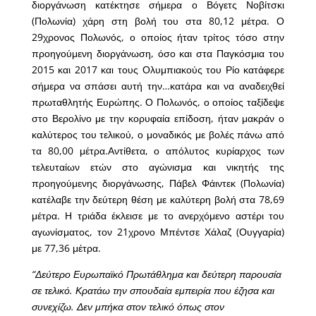
διοργάνωση κατέκτησε σήμερα ο Βόγετς Νοβίτσκι
(Πολωνία) χάρη στη βολή του στα 80,12 μέτρα. Ο
29χρονος Πολωνός, ο οποίος ήταν τρίτος τόσο στην
προηγούμενη διοργάνωση, όσο και στα Παγκόσμια του
2015 και 2017 και τους Ολυμπιακούς του Ρίο κατάφερε
σήμερα να σπάσει αυτή την…κατάρα και να αναδειχθεί
πρωταθλητής Ευρώπης. Ο Πολωνός, ο οποίος ταξίδεψε
στο Βερολίνο με την κορυφαία επίδοση, ήταν μακράν ο
καλύτερος του τελικού, ο μοναδικός με βολές πάνω από
τα 80,00 μέτρα.Αντίθετα, ο απόλυτος κυρίαρχος των
τελευταίων ετών στο αγώνισμα και νικητής της
προηγούμενης διοργάνωσης, Πάβελ Φάιντεκ (Πολωνία)
κατέλαβε την δεύτερη θέση με καλύτερη βολή στα 78,69
μέτρα. Η τριάδα έκλεισε με το ανερχόμενο αστέρι του
αγωνίσματος, τον 21χρονο Μπέντσε Χάλαζ (Ουγγαρία)
με 77,36 μέτρα.
“Δεύτερο Ευρωπαϊκό Πρωτάθλημα και δεύτερη παρουσία
σε τελικό. Κρατάω την σπουδαία εμπειρία που έζησα και
συνεχίζω. Δεν μπήκα στον τελικό όπως στον