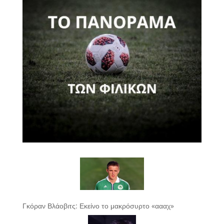
Γκόραν Βλάοβιτς: Εκείνο το μακρόσυρτο «αααχ»