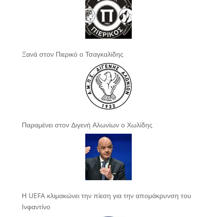
Ξανά στον Πιερικό ο Τσαγκαλίδης
Παραμένει στον Διγενή Αλωνίων ο Χωλίδης
Η UEFA κλιμακώνει την πίεση για την απομάκρυνση του
Ινφαντίνο