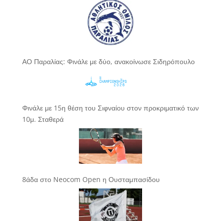
ΑΟ Παραλίας: Φινάλε με δύο, ανακοίνωσε Σιδηρόπουλο
Φινάλε με 15η θέση του Σιφναίου στον προκριματικό των
10μ. Σταθερά
8άδα στο Neocom Open η Ουσταμπασίδου