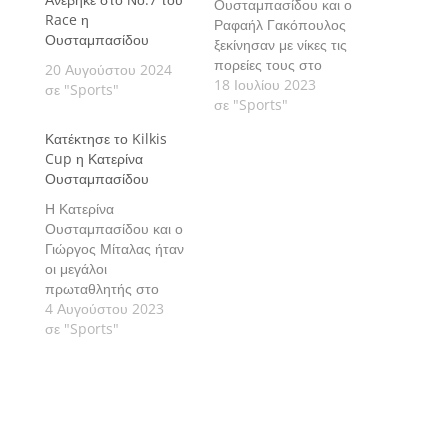
Ουσταμπασίδου και ο
Race η
Ραφαήλ Γακόπουλος
Ουσταμπασίδου
ξεκίνησαν με νίκες τις
πορείες τους στο
20 Αυγούστου 2024
Πανευρωπαϊκό
18 Ιουλίου 2023
σε "Sports"
Πρωτάθλημα U14 στο
σε "Sports"
Most της Τσεχίας και
Κατέκτησε το Kilkis
προκρίθηκαν στη φάση
Cup η Κατερίνα
των "32".
Ουσταμπασίδου
Η Κατερίνα
Ουσταμπασίδου και ο
Γιώργος Μίταλας ήταν
οι μεγάλοι
πρωταθλητής στο
διεθνές τουρνουά της
4 Αυγούστου 2023
Tennis Europe που
σε "Sports"
φιλοξενήθηκε στο
Κιλκίς.