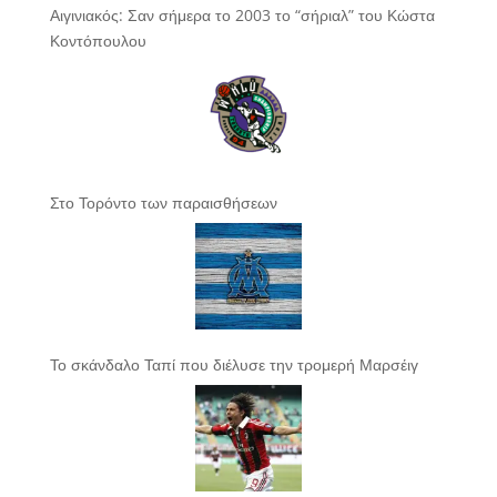
Αιγινιακός: Σαν σήμερα το 2003 το “σήριαλ” του Κώστα
Κοντόπουλου
Στο Τορόντο των παραισθήσεων
Το σκάνδαλο Ταπί που διέλυσε την τρομερή Μαρσέιγ