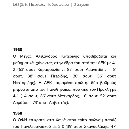
League
,
Πιερικός
,
Ποδόσφαιρο
|
0 Σχόλια
1960
Ο Μέγας Αλέξανδρος Κατερίνης υποβιβάζεται και
μαθηματικά, χάνοντας στην έδρα του από την ΑΕΚ με 4-
2 (63’ σουτ Καραφουλίδης, 87’ σουτ Αμανατίδης – 8’
σουτ, 38’ σουτ Πετρίδης, 30’ σουτ, 56’ σουτ
Νεστορίδης). Η ΑΕΚ παραμένει πρώτη, δύο βαθμούς
μπροστά από τον Παναθηναϊκό, που νικά τον Ηρακλή με
4-1 (14’ σουτ, 86’ σουτ Μπενάρδος, 16’ σουτ, 52’ σουτ
Δομάζος – 73’ σουτ Ασβεστάς).
1968
Ο ΟΦΗ επικρατεί στα Χανιά στον τρίτο αγώνα μπαράζ
του Πανελευσινιακού με 3-0 (39’ σουτ Σκανδαλάκης, 47’