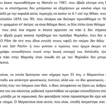
 έκανε πρωταθλήτρια τη Νάπολι το 1987, που έβαζε κόντρα στη Γ
υ οι επιστήμονες δεν μπόρεσαν να εξηγήσουν με κανένα νόμο τη
aolo με την κεφαλιά εκτός περιοχής σε εκείνο το 4-1 επί της Μίλαν, π
κύπελλο UEFA του ’89, που έπαιρνε και δεύτερο πρωτάθλημα το ’90
άτι γραμμένο στ’ άστρα, να είναι θέλημα θεού, οι δύο τίτλοι ήταν θέλημα 
α που από ένα σημείο κι έπειτα αργούσε να πάει ή δεν πήγαιν
υ έβριζε χωρίς κανένα πρόβλημα τον πρόεδρο Φερλαΐνο, που δεν σ
Ο Pibe de oro που έδινε εντολή στους τιφόζι ότι
«αύριο δεν θέλω 
λ στο San Paolo»
ή που γινόταν ο πρώτος που έριχνε άκυρο στο
γράψει οποιοδήποτε ποσό στην λευκή επιταγή του Avvocato, ήτ
θα πάει στην Μαρσέιγ όταν ένιωθε ότι με τον Φερλαΐνο δεν μπο
λεπτό.
όνια, τα οποία ξεκίνησαν σαν σήμερα πριν 33 έτη, ο Μαραντόνα έ
εδο και απέκτησε φανατικούς πιστούς αλλά και -το ίδιο φανατικούς- 
 πόλη που τον λάτρευε σαν Θεό, ο ίδιος αποφάσισε να ζήσει ως άνθρω
τα του και κάνοντας μηδενική προσπάθεια να κρύψει οποιοδήποτε απ
 μπλέξει με τα ναρκωτικά, δεν φαντάζεστε πόσα περισσότερα θα είχα κά
χε νόημα. Ο Μαραντόνα είναι αυτός που είναι, επειδή λατρεύτηκε σαν