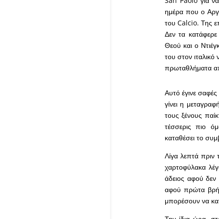
San Paolo για να
ημέρα που ο Αργε
του Calcio. Της 
Δεν τα κατάφερε
Θεού και ο Ντιέγ
του στον ιταλικό 
πρωταθλήματα απ
Αυτό έγινε σαφές
γίνει η μεταγραφ
τους ξένους παίκ
τέσσερις πιο όμ
καταθέσει το συμ
Λίγα λεπτά πριν 
χαρτοφύλακα λέ
άδειος αφού δεν 
αφού πρώτα βρήκα
μπορέσουν να κα
Την ίδια ώρα, σ