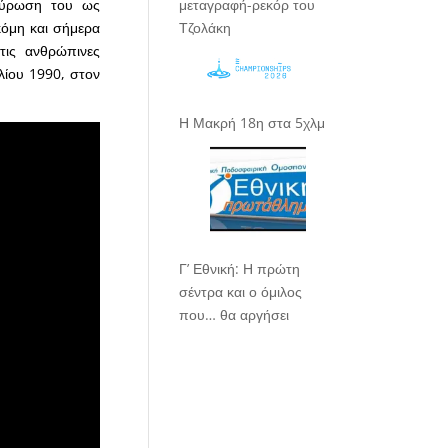
μεταγραφή-ρεκόρ του
αύρωση του ως
Τζολάκη
κόμη και σήμερα
τις ανθρώπινες
λίου 1990, στον
Η Μακρή 18η στα 5χλμ
Γ’ Εθνική: Η πρώτη
σέντρα και ο όμιλος
που… θα αργήσει