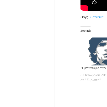
Πηγή:
Gazzetta
Σχετικά
Η μετωνυμία των
8 Οκτωβρίου 201
σε "Ευρώπη"