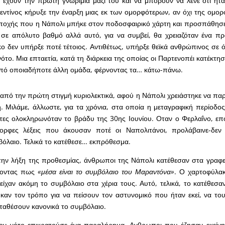
 έχουν την πρώτη γνωριμία μαζί του και να μπορούν να λένε ότι ήτ
ντίνος κήρυξε την έναρξη μιας εκ των ομορφότερων, αν όχι της ομο
εποχής που η Νάπολι μπήκε στον ποδοσφαιρικό χάρτη και προσπάθησε 
 σε απόλυτο βαθμό αλλά αυτό, για να συμβεί, θα χρειαζόταν ένα π
κο δεν υπήρξε ποτέ τέτοιος. Αντιθέτως, υπήρξε θεϊκά ανθρώπινος σε ό
νότο. Μια επταετία, κατά τη διάρκεια της οποίας οι Παρτενοπέι κατέκτ
ό οποιαδήποτε άλλη ομάδα, φέρνοντας τα… κάτω-πάνω.
 από την πρώτη στιγμή κυριολεκτικά, αφού η Νάπολι χρειάστηκε να παρ
ή. Μιλάμε, άλλωστε, για τα χρόνια, στα οποία η μεταγραφική περίοδος
τες ολοκληρωνόταν το βράδυ της 30ης Ιουνίου. Οταν ο Φερλαΐνο, επο
ορφες λέξεις που άκουσαν ποτέ οι Ναπολιτάνοι, προλάβαινε-δεν
βόλαιο. Τελικά το κατέθεσε… εκπρόθεσμα.
την λήξη της προθεσμίας, άνθρωποι της Νάπολι κατέθεσαν στα γραφε
γοντας πως
«μέσα είναι το συμβόλαιο του Μαραντόνα»
. Ο χαρτοφύλακ
είχαν ακόμη το συμβόλαιο στα χέρια τους. Αυτό, τελικά, το κατέθεσ
ν τον τρόπο για να πείσουν τον αστυνομικό που ήταν εκεί, να τους
ταθέσουν κανονικά το συμβόλαιο.
τον νότο επικρατούσε ένα παραλήρημα. Ανθρωποι που έζησαν εκείνη