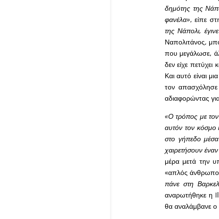
δημότης της Νάπ
φανέλα»
, είπε σ
της Νάπολι, έγιν
Ναπολιτάνος, μπορ
που μεγάλωσε, άλ
δεν είχε πετύχει
Και αυτό είναι μι
τον απασχόλησε 
αδιαφορώντας για
«Ο τρόπος με τον
αυτόν τον κόσμο 
στο γήπεδο μέσα
χαιρετήσουν έναν
μέρα μετά την υ
«απλός άνθρωπος
πάνε στη Βαρκελ
αναρωτήθηκε η Il
θα αναλάμβανε ο ί