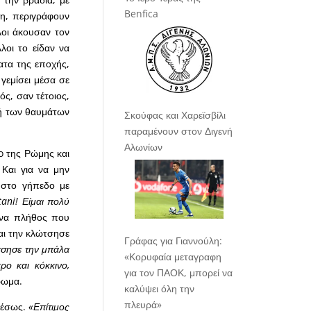
Benfica
τη, περιγράφουν
λοι άκουσαν τον
οι το είδαν να
ατα της εποχής,
γεμίσει μέσα σε
ός, σαν τέτοιος,
λή των θαυμάτων
Σκούφας και Χαρεϊσβίλι
παραμένουν στον Διγενή
Αλωνίων
no της Ρώμης και
Και για να μην
 στο γήπεδο με
ani! Είμαι πολύ
 ένα πλήθος που
και την κλώτσησε
Γράφας για Γιαννούλη:
τσησε την μπάλα
«Κορυφαία μεταγραφη
ο και κόκκινο,
για τον ΠΑΟΚ, μπορεί να
έρωμα.
καλύψει όλη την
πλευρά»
αμέσως.
«Επίτιμος