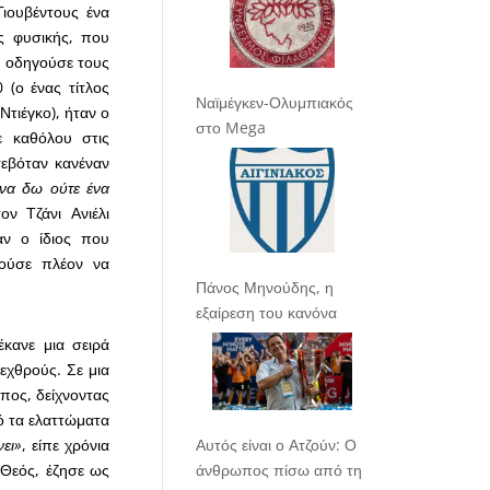
ιουβέντους ένα
ς φυσικής, που
ου οδηγούσε τους
 (ο ένας τίτλος
Ναϊμέγκεν-Ολυμπιακός
Ντιέγκο), ήταν ο
στο Mega
ε καθόλου στις
εβόταν κανέναν
να δω ούτε ένα
ν Τζάνι Ανιέλι
αν ο ίδιος που
ρούσε πλέον να
Πάνος Μηνούδης, η
εξαίρεση του κανόνα
κανε μια σειρά
εχθρούς. Σε μια
πος, δείχνοντας
ό τα ελαττώματα
Αυτός είναι ο Ατζούν: Ο
νει»
, είπε χρόνια
άνθρωπος πίσω από τη
 Θεός, έζησε ως