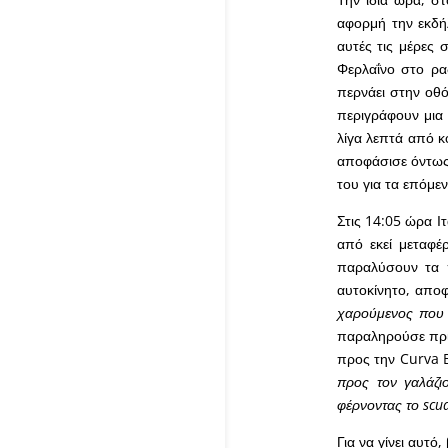
αφορμή την εκδή
αυτές τις μέρες 
Φερλαΐνο στο ρα
περνάει στην οθό
περιγράφουν μια 
λίγα λεπτά από κ
αποφάσισε όντως
του για τα επόμεν
Στις 14:05 ώρα Ι
από εκεί μεταφέ
παραλύσουν τα π
αυτοκίνητο, απο
χαρούμενος που ε
παραληρούσε πριν
προς την Curva B
προς τον γαλάζι
φέρνοντας το scu
Για να γίνει αυτό