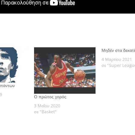
Μηδέν στα δεκατ
4 Μαρτίου 2021
σε "Super Leagu
 πάντων
9
Ο πρώτος χορός
3 Μαΐου 2020
σε "Basket"