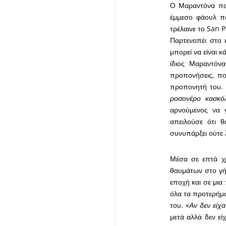
Ο Μαραντόνα που
έμμεσο φάουλ πο
τρέλαινε το San P
Παρτενοπέι στο 
μπορεί να είναι κ
ίδιος Μαραντόν
προπονήσεις, πο
προπονητή του. 
ροσονέρο κασκό
αρνούμενος να 
απειλούσε ότι 
συνυπάρξει ούτε 
Μέσα σε επτά χρ
θαυμάτων στο γήπ
εποχή και σε μια
όλα τα προτερήμα
του.
«Αν δεν είχα
μετά αλλά δεν εί