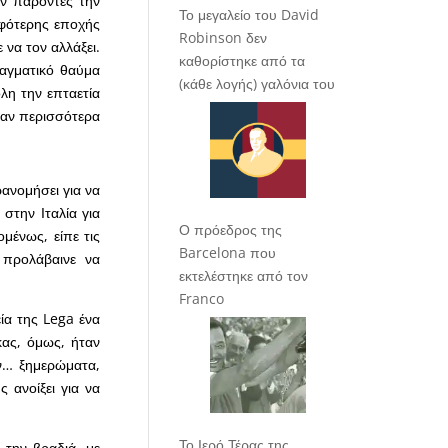
αν παρόντες την
Το μεγαλείο του David
ρφότερης εποχής
Robinson δεν
να τον αλλάξει.
καθορίστηκε από τα
ραγματικό θαύμα
(κάθε λογής) γαλόνια του
λη την επταετία
ησαν περισσότερα
ανομήσει για να
 στην Ιταλία για
Ο πρόεδρος της
μένως, είπε τις
Barcelona που
 προλάβαινε να
εκτελέστηκε από τον
Franco
ία της Lega ένα
ας, όμως, ήταν
αν… ξημερώματα,
 ανοίξει για να
Το Ιερό Τέρας της
 την βραδιά, με