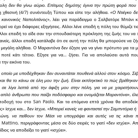
ολη δεν θα γίνω αύριο. Επίτιμος δημότης έγινα την πρώτη φορά που
τη χθεσινή (4/7) συνέντευξη Τύπου και είπε την αλήθεια.
«Ο Ντιέγκο δε
ε κανονικός Ναπολιτάνος»
, λέει για παράδειγμα ο Σαλβατόρε Μπάνι και
εί να έχει διάφορες εξηγήσεις. Αλλοι λένε επειδή η πόλη του θύμιζε τι
λοι επειδή το είδε σαν την σπουδαιότερη πρόκληση της ζωής του να π
 κανείς, άλλοι επειδή κατάλαβε ότι σε αυτή την πόλη θα μπορούσε να ζ
α μεγάλη αλήθεια. Ο Μαραντόνα δεν έζησε για να γίνει πρότυπο για τα μ
ποτέ κάτι τέτοιο. Εζησε για να… ζήσει. Για να απολαύσει αυτά που
 την εικόνα του.
 οποίο με υποδέχθηκαν δεν συναντάται πουθενά αλλού στον κόσμο. Σέ
και θα το κάνω σε όλη μου την ζωή. Είναι εκπληκτικό το πώς βρέθηκα
 σε λίγα λεπτά από την άφιξη μου στην πόλη, για να με χαιρετήσου
 απλό άνθρωπο που παίζει ποδόσφαιρο και ονομάζεται Μαραντόνα»
, έλ
ποδοχή του στο San Paolo. Και τα επόμενα επτά χρόνια θα αποδείκ
» ίσχυε και… δεν ίσχυε.
«Μπορεί κανείς να φανταστεί την Σαμπντόρια ή 
ώνη, να πείθουν τον Μέσι να υπογράψει και αυτός να τις κάνει π
 Mattino, περιγράφοντας μέσα σε δύο σειρές το γιατί «δεν ισχύει». Απ
διος να αποδείξει το γιατί «ισχύει».