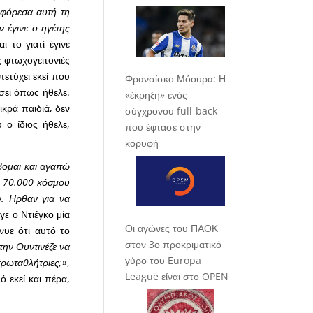
 φόρεσα αυτή τη
ν έγινε ο ηγέτης
 το γιατί έγινε
ς φτωχογειτονιές
ετύχει εκεί που
Φρανσίσκο Μόουρα: Η
ήσει όπως ήθελε.
«έκρηξη» ενός
ικρά παιδιά, δεν
σύγχρονου full-back
 ο ίδιος ήθελε,
που έφτασε στην
κορυφή
βομαι και αγαπώ
ν 70.000 κόσμου
ν. Ηρθαν για να
εγε ο Ντιέγκο μία
Οι αγώνες του ΠΑΟΚ
νυε ότι αυτό το
στον 3ο προκριματικό
την Ουντινέζε να
γύρο του Europa
ρωταθλήτριες;»
,
League είναι στο OPEN
ό εκεί και πέρα,