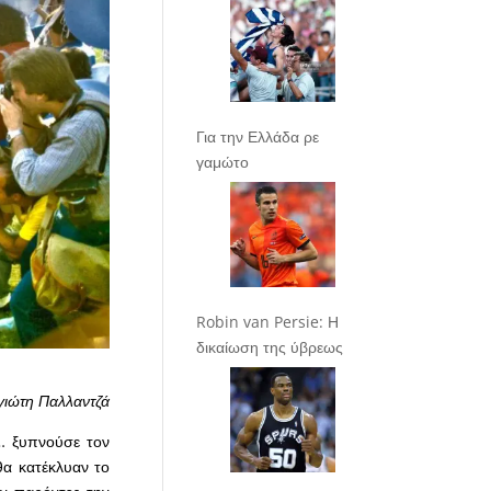
Για την Ελλάδα ρε
γαμώτο
Robin van Persie: Η
δικαίωση της ύβρεως
γιώτη Παλλαντζά
ο… ξυπνούσε τον
θα κατέκλυαν το