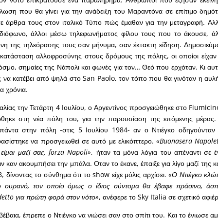
λωση που θα γίνει για την ανάδειξη του Μαραντόνα σε επίτιμο δημό
σε άρθρα τους στον ιταλικό Τύπο πώς έμαθαν για την μεταγραφή. Αλ
διόφωνο, άλλοι μέσω τηλεφωνήματος φίλου τους που το άκουσε, άλλ
νη της τηλεόρασης τους σαν μήνυμα, σαν έκτακτη είδηση. Δημοσιεύμ
κατάσταση αλλοφροσύνης στους δρόμους της πόλης, οι οποίοι είχαν 
όσμο, σημαίες της Νάπολι και φωνές για τον… Θεό που ερχόταν. Κι αυτ
 να κατέβει από ψηλά στο San Paolo, τον τόπο που θα γινόταν η αυ
α χρόνια.
ταλίας την Τετάρτη 4 Ιουλίου, ο Αργεντίνος προσγειώθηκε στο Fiumici
ρθηκε στη νέα πόλη του, για την παρουσίαση της επόμενης μέρας. 
άντα στην πόλη -στις 5 Ιουλίου 1984- αν ο Ντιέγκο οδηγούνταν
φασίστηκε να προσγειωθεί σε αυτό με ελικόπτερο.
«Buonasera Napolet
ίμαι μαζί σας, forza Napoli»
, ήταν τα μόνα λόγια του απέναντι σε
 καν ακουμπήσει την μπάλα. Οταν το έκανε, έπαιξε για λίγο μαζί της 
, δίνοντας το σύνθημα ότι το show είχε μόλις αρχίσει.
«Ο Ντιέγκο κλώ
ο ουρανό, τον οποίο όμως ο ίδιος σύντομα θα έβαφε πράσινο, άσπρ
detto για πρώτη φορά στον νότο»
, ανέφερε το Sky Italia σε σχετικό αφι
, βέβαια, έπρεπε ο Ντιέγκο να νιώσει σαν στο σπίτι του. Και το ένιωσε 