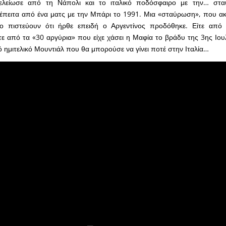
ελείωσε από τη Νάπολι και το ιταλικό ποδόσφαιρο με την… στ
 έπειτα από ένα ματς με την Μπάρι το 1991. Μια «σταύρωση», που α
το πιστεύουν ότι ήρθε επειδή ο Αργεντίνος προδόθηκε. Είτε από 
ίτε από τα «30 αργύρια» που είχε χάσει η Μαφία το βράδυ της 3ης Ιου
ό ημιτελικό Μουντιάλ που θα μπορούσε να γίνει ποτέ στην Ιταλία…