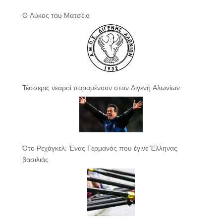
Ο Λύκος του Ματσέιο
Τέσσερις νεαροί παραμένουν στον Διγενή Αλωνίων
Ότο Ρεχάγκελ: Ένας Γερμανός που έγινε Έλληνας
βασιλιάς