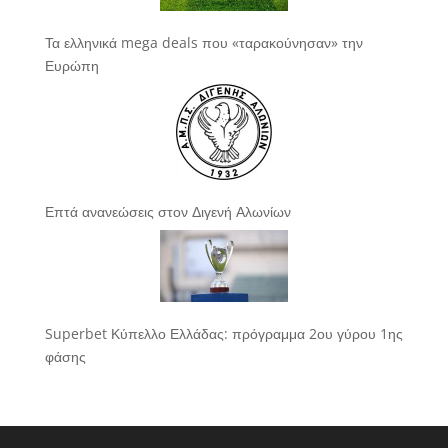
Τα ελληνικά mega deals που «ταρακούνησαν» την
Ευρώπη
Επτά ανανεώσεις στον Διγενή Αλωνίων
Superbet Κύπελλο Ελλάδας: πρόγραμμα 2ου γύρου 1ης
φάσης