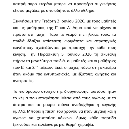
ασπρόμαυρο «τερέν» μπορεί να προσφέρει συγκινήσεις
εξίσου μεγάλες με οποιοδήποτε άλλο άθλημα.
Ξεκινήσαμε την Τετάρτη 3 Ιουνίου 2026, με τους μαθητές
και τις μαθήτριες της Γ’ και Δ’ Δημοτικού να ρίχνονται
πρώτοι στη μάχη. Παρά το νεαρό της ηλικίας τους, τα
παιδιά έδειξαν απίστευτη ωριμότητα και στρατηγικές
ικανότητες, σχεδιάζοντας με προσοχή την κάθε τους
κίνηση. Την Παρασκευή 5 Ιουνίου 2026 τη σκυτάλη
πήραν τα μεγαλύτερα παιδιά, οι μαθητές και οι μαθήτριες
των Ε’ και ΣΤ’ τάξεων. Εκεί, οι μάχες πάνω στη σκακιέρα
ήταν ακόμα πιο εντυπωσιακές, με έξυπνες κινήσεις και
ανατροπές.
Το πιο όμορφο στοιχείο της διοργάνωσης, ωστόσο, ήταν
το κλίμα που επικράτησε. Μέσα από τους αγώνες με τα
άσπρα και τα μαύρα πιόνια αναδείχθηκε η ευγενής
άμιλλα. Μπορεί η πίεση του χρόνου να ήταν μεγάλη και η
αγωνία να χτυπούσε κόκκινο, όμως κάθε παρτίδα
ξεκινούσε και τελείωνε με μια θερμή χειραψία.