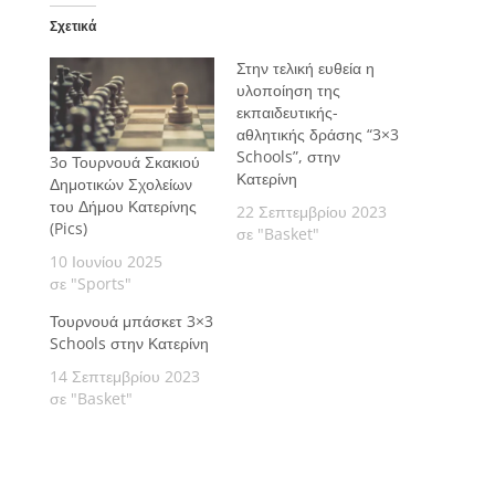
Σχετικά
Στην τελική ευθεία η
υλοποίηση της
εκπαιδευτικής-
αθλητικής δράσης “3×3
Schools”, στην
3ο Τουρνουά Σκακιού
Κατερίνη
Δημοτικών Σχολείων
του Δήμου Κατερίνης
22 Σεπτεμβρίου 2023
(Pics)
σε "Basket"
10 Ιουνίου 2025
σε "Sports"
Τουρνουά μπάσκετ 3×3
Schools στην Κατερίνη
14 Σεπτεμβρίου 2023
σε "Basket"