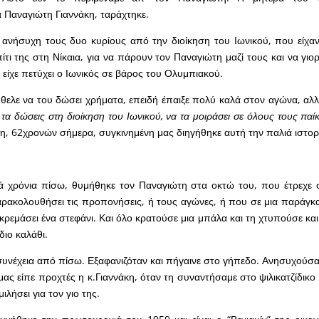
 Παναγιώτη Γιαννάκη, ταράχτηκε.
ε ανήσυχη τους δυο κυρίους από την διοίκηση του Ιωνικού, που είχαν 
τι της στη Νίκαια, για να πάρουν τον Παναγιώτη μαζί τους και να γιο
 είχε πετύχει ο Ιωνικός σε βάρος του Ολυμπιακού.
θελε να του δώσει χρήματα, επειδή έπαιξε πολύ καλά στον αγώνα, αλ
τα δώσεις στη διοίκηση του Ιωνικού, να τα μοιράσει σε όλους τους παί
η, 62χρονών σήμερα, συγκινημένη μας διηγήθηκε αυτή την παλιά ιστορ
ά χρόνια πίσω, θυμήθηκε τον Παναγιώτη στα οκτώ του, που έτρεχε 
αρακολουθήσει τις προπονήσεις, ή τους αγώνες, ή που σε μια παράγκ
 κρεμάσει ένα στεφάνι. Και όλο κρατούσε μια μπάλα και τη χτυπούσε κα
διο καλάθι.
υνέχεια από πίσω. Εξαφανιζόταν και πήγαινε στο γήπεδο. Ανησυχούσα
μας είπε προχτές η κ.Γιαννάκη, όταν τη συναντήσαμε στο ψιλικατζίδικο 
ιλήσει για τον γιο της.