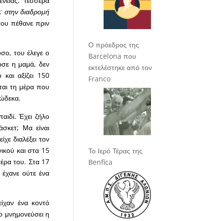
ένειας. Τέσσερα
: στην διαδρομή
του πέθανε πριν
Ο πρόεδρος της
σο, του έλεγε ο
Barcelona που
ωσε η μαμά, δεν
εκτελέστηκε από τον
 και αξίζει 150
Franco
ται τη μέρα που
δώδεκα.
παιδί. Έχει ζήλο
σκετ; Μα είναι
ίχε διαλέξει τον
ικού και στα 15
Το Ιερό Τέρας της
τέρα του. Στα 17
Benfica
 έχανε ούτε ένα
είχαν ένα κοντό
το μνημονεύσει η