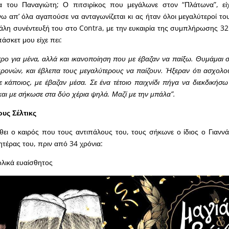
α του Παναγιώτη; Ο πιτσιρίκος που μεγάλωνε στον “Πλάτωνα”, είχ
 απ’ όλα αγαπούσε να ανταγωνίζεται κι ας ήταν όλοι μεγαλύτεροί το
γάλη συνέντευξή του στο Contra, με την ευκαιρία της συμπλήρωσης 3
σκετ μου είχε πει:
ητρο για μένα, αλλά και ικανοποίηση που με έβαζαν να παίξω. Θυμάμαι
ρονών, και έβλεπα τους μεγαλύτερους να παίζουν. Ήξεραν ότι ασχολού
ε κάποιος, με έβαζαν μέσα. Σε ένα τέτοιο παιχνίδι πήγα να διεκδικήσ
και με σήκωσε στα δύο χέρια ψηλά. Μαζί με την μπάλα”.
υς Σέλτικς
θει ο καιρός που τους αντιπάλους του, τους σήκωνε ο ίδιος ο Γιανν
ητέρας του, πριν από 34 χρόνια:
ολικά ευαίσθητος