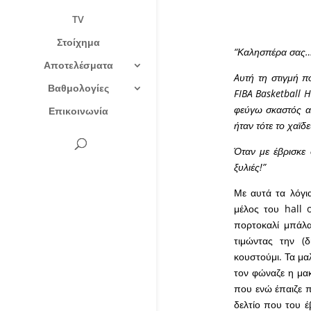
TV
Στοίχημα
“Καλησπέρα σας
Αποτελέσματα
Aυτή τη στιγμή π
Βαθμολογίες
FIBA Basketball 
φεύγω σκαστός απ
Επικοινωνία
ήταν τότε το χαϊδε
Όταν με έβρισκε 
ξυλιές!”
Με αυτά τα λόγια
μέλος του hall 
πορτοκαλί μπάλα
τιμώντας την (
κουστούμι. Τα μα
τον φώναζε η μακ
που ενώ έπαιζε π
δελτίο που του έ