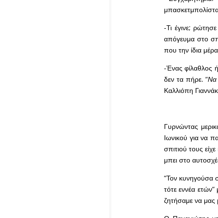
μπασκετμπολίστα
-Τι έγινε; ρώτησ
απόγευμα στο σπί
που την ίδια μέρα
-Ένας φίλαθλος ή
δεν τα πήρε. “
Να 
Καλλιόπη Γιαννάκ
Γυρνώντας μερικ
Ιωνικού για να π
σπιτιού τους είχε
μπει στο αυτοσχέ
“Τον κυνηγούσα σ
τότε εννέα ετών” 
ζητήσαμε να μας μ