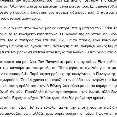
νήθηκε την πρωτοχρονιά του 1959 και είναι ο “Βενιαμίν” της οικογ
αυτόν. Όλοι πάντα δεμένοι και αγαπημένοι μεταξύ τους (Σ
ημείωση Γ.Φιλ
υχώς ο Γιαννάκης έχασε και τους τέσσερις αδερφούς του
). Ο πατέρας 
 του στοίχισε αφάνταστα.
υναμία ο ένας στον άλλον” μας εκμυστηρεύεται η μητέρα του. “Κάθε τό
ρε αυτό το κολαριστό κατοστάρικο. Ο Παναγιώτης αρνιόταν: Μου έδ
τα. Μα ο πατέρας του επέμενε. Όχι, θα το πάρεις, είναι καινούριο
ιόπη Γιαννάκη χαμογελάει στην ανάμνηση αυτή. Δακρύζει καθώς θυμά
ψει και τον βρήκε να κάθεται στον πάγκο του Ιωνικού. Ήταν γύρω στα 
ας κύριος και μου λέει: Τον Παναγιώτη εμείς τον αγαπάμε. Είναι καλό 
 τον κάνουμε μπασκετμπολίστα. “Θα αφήσει το σχολείο για το μπά
να παρασυρθεί”. Παρά τις αντιρρήσεις της οικογένειας, ο Παναγιώτης ε
οχωρούσε. “Στα 14 χρόνια του έπαιξε στην ομάδα των αντρών του Ιων
ο να μπει η ομάδα του στην Α Εθνική” λέει τώρα με κρυφό καμάρι η μη
θνική Αντρών. Παράλληλα έκανε προπονήσεις στον Ιωνικό, αλλά δεν
ολείο. Έτρεχε συνέχεια. Ήθελε τρεις αλλαξιές ρούχα την ημέρα”.
ούχα την ημέρα. Το’ χετε εύκολο, εκείνη την εποχή που τα παιδιά 
ένα μπλουζάκι, να … αλλάζει τρεις φορές ρούχα την ημέρα; Πως να μη 