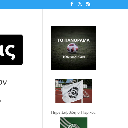
ον
α
Πήρε Σαββίδη ο Πιερικός