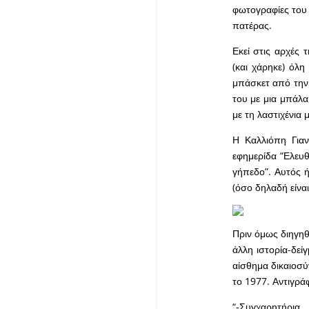
φωτογραφίες του 
πατέρας.
Εκεί στις αρχές 
(και χάρηκε) όλ
μπάσκετ από την F
του με μια μπάλα,
με τη λαστιχένια
Η Καλλιόπη Γιαν
εφημερίδα “Ελευθ
γήπεδο”. Αυτός ή
(όσο δηλαδή είνα
Πριν όμως διηγηθ
άλλη ιστορία-δεί
αίσθημα δικαιοσύ
το 1977. Αντιγρά
“-Συγχαρητήρια