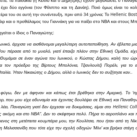
ετά, τα παιδάκια (η Κέλλυ και ο Δημήτρης) έχουν μεγαλώσει, ο Παναγι
ει δύο εγγόνια (τον Φίλιππο και τη Δανάη). Ποιό όμως είναι το κολ
έρα του σε αυτή την συνέντευξη, πριν από 34 χρόνια; Το Hellenic Bos
ιρ και ο προθάλαμος του Γιαννάκη για να παίξει στο ΝΒΑ και στους Μπ
ηγείται ο ίδιος ο Παναγιώτης:
Ιωνικό, άρχισα να αισθάνομαι μεγαλύτερη αυτοπεποίθηση. Αν έβλεπα μι
Μου πέρασε από το μυαλό, γιατί έπαιζα πλέον στην Εθνική Ομάδα, είχα
Θυμάμαι σε έναν αγώνα του Ιωνικού, ο Κώστας Δήμου, καλή του ώρα,
α τον πρόεδρο της Βίρτους Μπολόνια, Tζιανλουίτζι Πορέλι, για το 
ταλία. Ήταν Νικαιώτης ο Δήμου, αλλά ο Ιωνικός δεν το συζήτησε καν.
.
 φύγω
, δεν με άφηναν και κάπως έτσι βρέθηκα στην Αμερική. Το ‘πρ
ιρ, που μου είχε αδυναμία και έχοντας δουλέψει σε Εθνική και Παναθη
λέει, Παναγιώτη γιατί δεν έρχεσαι να δοκιμάσεις, είμαι στο Hellenic Coll
ις ακόμη και στο ΝΒΑ”. Δεν το σκέφτηκα πολύ. Πήρα το αεροπλάνο και 
ενος στη μετέπειτα κουμπάρα μου, την Κουλίτσα, που ήταν από τη Νίκ
 Μελισσανίδη που τότε είχε την σχολή οδηγών ‘Μίνι’ και βρήκα στέγη 