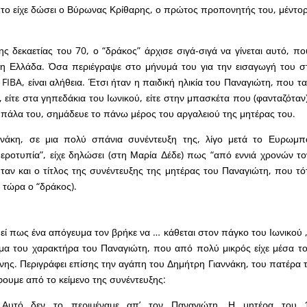
το είχε δώσει ο Βύρωνας Κρίθαρης, ο πρώτος προπονητής του, μέντορ
της δεκαετίας του 70, ο “δράκος” άρχισε σιγά-σιγά να γίνεται αυτό, 
η η Ελλάδα. Όσα περιέγραψε στο μήνυμά του για την εισαγωγή του 
IBA, είναι αλήθεια. Έτσι ήταν η παιδική ηλικία του Παναγιώτη, που τα
 είτε στα γηπεδάκια του Ιωνικού, είτε στην μπασκέτα που (φανταζόταν)
 μπάλα του, σημάδευε το πάνω μέρος του αργαλειού της μητέρας του.
νάκη, σε μια πολύ σπάνια συνέντευξη της, λίγο μετά το Ευρωμπ
εροτυπία”, είχε δηλώσει (στη Μαρία Δέδε) πως “από εννιά χρονών τ
ταν και ο τίτλος της συνέντευξης της μητέρας του Παναγιώτη, που τό
ι τώρα ο “δράκος).
εί πως ένα απόγευμα τον βρήκε να … κάθεται στον πάγκο του Ιωνικού 
γμα του χαρακτήρα του Παναγιώτη, που από πολύ μικρός είχε μέσα το
νης. Περιγράφει επίσης την αγάπη του Δημήτρη Γιαννάκη, του πατέρα 
φουμε από το κείμενο της συνέντευξης:
. Αυτό δεν το περιμέναμε απ’ τον Παναγιώτη. Η μητέρα του 1