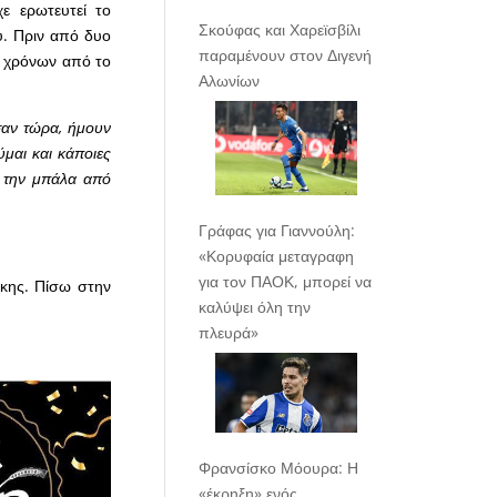
ε ερωτευτεί το
Σκούφας και Χαρεϊσβίλι
υ. Πριν από δυο
παραμένουν στον Διγενή
2 χρόνων από το
Αλωνίων
 σαν τώρα, ήμουν
μαι και κάποιες
ω την μπάλα από
Γράφας για Γιαννούλη:
«Κορυφαία μεταγραφη
για τον ΠΑΟΚ, μπορεί να
άκης. Πίσω στην
καλύψει όλη την
πλευρά»
Φρανσίσκο Μόουρα: Η
«έκρηξη» ενός