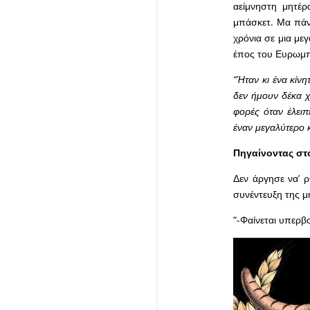
αείμνηστη μητέρ
μπάσκετ. Μα πάνω
χρόνια σε μια με
έπος του Ευρωμπά
“Ήταν κι ένα κίν
δεν ήμουν δέκα χ
φορές όταν έλειπ
έναν μεγαλύτερο 
Πηγαίνοντας στο
Δεν άργησε να’ ρ
συνέντευξη της μ
“-Φαίνεται υπερβ