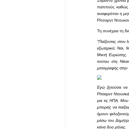
Σαράντα χρόνια μ
παππούς καθώς έχ
αναφερόταν η μητ
Ρίτσαρντ Ντουκσά
Τη συνέχεια τη δι
“Παίζοντας στον 
εξωτερικό; Ναι. 
Μικτή Ευρώπης. 
τούτου στη Νίκαι
μεταγραφής στην Ι
Εγώ ζ
ητ
ούσα να
Ρίτσαρντ Ντουσκά
για τις ΗΠΑ. Μου 
μπορείς να παίξε
ήμουν φιλοξενούμ
μέσω του Δημήτρη
κάνα δυο μήνες.