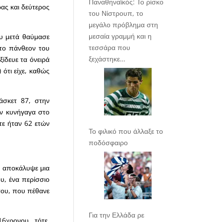
Παναθηναϊκός: Το ρίσκο
ας και δεύτερος
του Νίστρουπ, το
μεγάλο πρόβλημα στη
μεσαία γραμμή και η
που μετά θαύμασε
τεσσάρα που
στο πάνθεον του
ξεχάστηκε…
ξίδευε τα όνειρά
 ότι είχε, καθώς
άσκετ 87, στην
ον κυνήγαγα στο
τε ήταν 62 ετών
Το φιλικό που άλλαξε το
ποδόσφαιρο
, αποκάλυψε μια
υ, ένα περίσσιο
του, που πέθανε
Για την Ελλάδα ρε
6χρονου τότε,