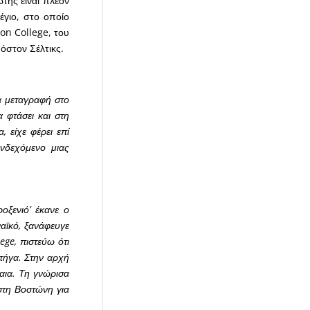
ώτης είναι πλέον
έγιο, στο οποίο
ton College, του
όστον Σέλτικς.
α μεταγραφή στο
 φτάσει και στη
 είχε φέρει επί
ενδεχόμενο μιας
οξενιό’ έκανε ο
ναϊκό, ξανάφευγε
ege, πιστεύω ότι
πήγα. Στην αρχή
αια. Τη γνώρισα
στη Βοστώνη για