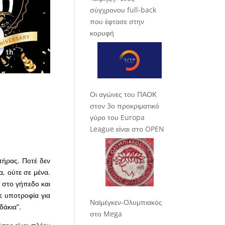
σύγχρονου full-back
που έφτασε στην
κορυφή
Οι αγώνες του ΠΑΟΚ
στον 3ο προκριματικό
γύρο του Europa
League είναι στο OPEN
τήρας. Ποτέ δεν
α, ούτε σε μένα.
 στο γήπεδο και
 υποτροφία για
Ναϊμέγκεν-Ολυμπιακός
δάκια”.
στο Mega