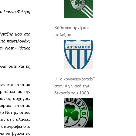
υ Γιάννη Φιλέρη
Κάθε νέα αρχή και
ένταξης μου στο
μπλέξιμο
ντό παντελονάκι,
τη, Νότη» (όπως
λλά ούτε και τις
Η “οικογενειοκρατεία”
νει και επίσημα
στον Αιγινιακό την
ιπέτεια με την
δεκαετία του 1980
ιώνιος αρχηγός,
 ωραίο επίσημο
ς (ο Νότης, όπως
ταν στις αλάνες,
ε υπογράψει στο
α να βγάλει τις