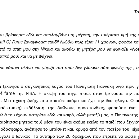
Το
…
ου βρίσκομαι εδώ και απολαμβάνω τη μέγιστη, την υπέρτατη τιμή της 
Hall Of Fame ξαναγίνομαι παιδί! Νιώθω πως είμαι 11 χρονών, φοράω κο
ό το σπίτι μου στη Νίκαια και ακούω τη μητέρα μου να φωνάζει «Νό
υτικό μου) και να με ψάχνει.
σε κάποια αλάνα και γύριζα στο σπίτι δεν γλίτωνα ούτε φωνές της , α
 ξεκίνησε ο συγκινητικός λόγος του Παναγιώτη Γιαννάκη λίγο πριν γί
of fame της FIBA. Η σκέψη του πήγε πίσω, όταν ξεκινούσε την περ
. Μια σχέση ζωής, που κρατάει ακόμα και έχει την ίδια φλόγα. Ο α
διαδικτυακή) εκδήλωση της διεθνούς ομοσπονδίας, φορούσε ένα
λλιά του έχουν ασπρίσει εδώ και καιρό, αλλά μεταξύ μας, ο Παναγιώτη
αρίτισσα μητέρα του) μέσα του είναι ακόμη εκείνο το παιδί που ξεχνιό
οδόσφαιρο, αγάπησε το μπάσκετ και, κρυφά από τον πατέρα του, είχ
βγαλε ο Ιωνικός. Το αντίτιμο των 20 δραχμών, που έπρεπε να δώσει γι