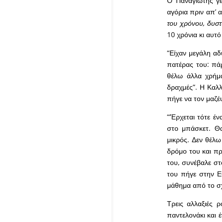
Ο Παναγιώτης γεν
αγόρια πριν απ’ 
του χρόνου, δυστ
10 χρόνια κι αυτό
“Είχαν μεγάλη αδ
πατέρας του: πά
θέλω άλλα χρήμα
δραχμές”. Η Καλλ
πήγε να τον μαζέ
“‘Έρχεται τότε έν
στο μπάσκετ. Θα
μικρός. Δεν θέλω 
δρόμο του και πρ
του, συνέβαλε στ
του πήγε στην Ε
μάθημα από το σχ
Τρεις αλλαξιές ρ
παντελονάκι και 