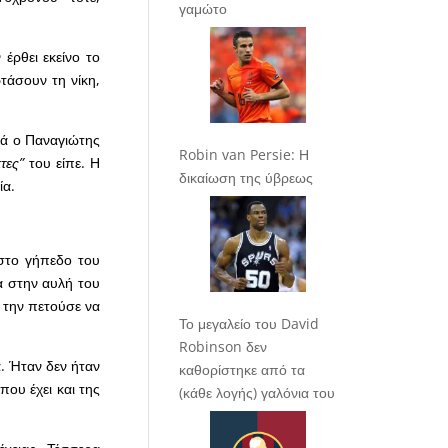
γαμώτο
έρθει εκείνο το
ρτάσουν τη νίκη,
λά ο Παναγιώτης
Robin van Persie: Η
κτες”
του είπε. Η
δικαίωση της ύβρεως
ία.
στο γήπεδο του
α στην αυλή του
ι την πετούσε να
Το μεγαλείο του David
Robinson δεν
. Ήταν δεν ήταν
καθορίστηκε από τα
που έχει και της
(κάθε λογής) γαλόνια του