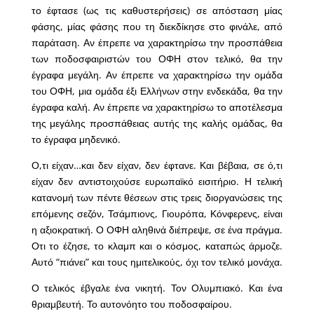
το έφτασε (ως τις καθυστερήσεις) σε απόσταση μίας
φάσης, μίας φάσης που τη διεκδίκησε στο φινάλε, από
παράταση. Αν έπρεπε να χαρακτηρίσω την προσπάθεια
των ποδοσφαιριστών του ΟΦΗ στον τελικό, θα την
έγραφα μεγάλη. Αν έπρεπε να χαρακτηρίσω την ομάδα
του ΟΦΗ, μια ομάδα έξι Ελλήνων στην ενδεκάδα, θα την
έγραφα καλή. Αν έπρεπε να χαρακτηρίσω το αποτέλεσμα
της μεγάλης προσπάθειας αυτής της καλής ομάδας, θα
το έγραφα μηδενικό.
Ο,τι είχαν…και δεν είχαν, δεν έφτανε. Και βέβαια, σε ό,τι
είχαν δεν αντιστοιχούσε ευρωπαϊκό εισιτήριο. Η τελική
κατανομή των πέντε θέσεων στις τρεις διοργανώσεις της
επόμενης σεζόν, Τσάμπιονς, Γιουρόπα, Κόνφερενς, είναι
η αξιοκρατική. Ο ΟΦΗ αληθινά διέπρεψε, σε ένα πράγμα.
Οτι το έζησε, το κλαμπ και ο κόσμος, καταπώς άρμοζε.
Αυτό “πιάνει” και τους ημιτελικούς, όχι τον τελικό μονάχα.
Ο τελικός έβγαλε ένα νικητή. Τον Ολυμπιακό. Και ένα
θριαμβευτή. Το αυτονόητο του ποδοσφαίρου.