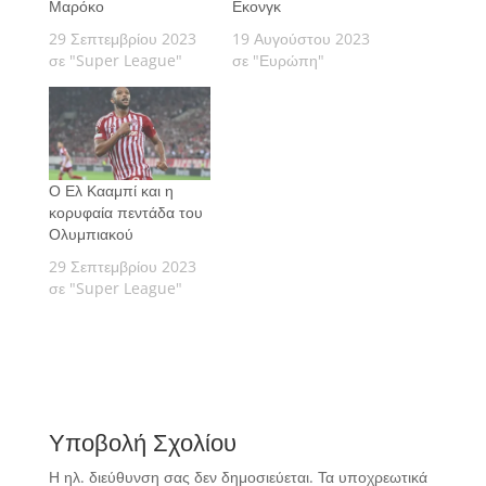
Μαρόκο
Εκονγκ
29 Σεπτεμβρίου 2023
19 Αυγούστου 2023
σε "Super League"
σε "Ευρώπη"
Ο Ελ Κααμπί και η
κορυφαία πεντάδα του
Ολυμπιακού
29 Σεπτεμβρίου 2023
σε "Super League"
Υποβολή Σχολίου
Η ηλ. διεύθυνση σας δεν δημοσιεύεται.
Τα υποχρεωτικά