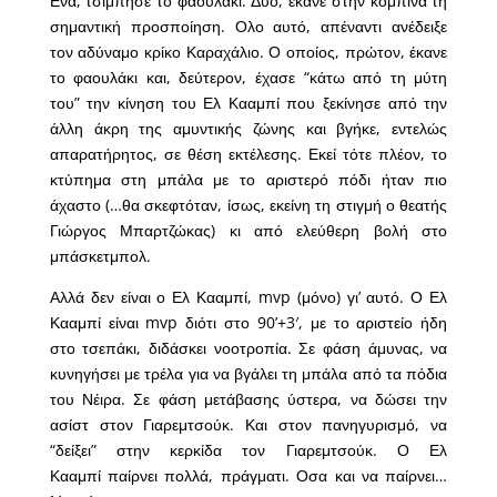
Ενα, τσίμπησε το φαουλάκι. Δύο, έκανε στην κομπίνα τη
σημαντική προσποίηση. Ολο αυτό, απέναντι ανέδειξε
τον αδύναμο κρίκο Καραχάλιο. Ο οποίος, πρώτον, έκανε
το φαουλάκι και, δεύτερον, έχασε “κάτω από τη μύτη
του” την κίνηση του Ελ Κααμπί που ξεκίνησε από την
άλλη άκρη της αμυντικής ζώνης και βγήκε, εντελώς
απαρατήρητος, σε θέση εκτέλεσης. Εκεί τότε πλέον, το
κτύπημα στη μπάλα με το αριστερό πόδι ήταν πιο
άχαστο (…θα σκεφτόταν, ίσως, εκείνη τη στιγμή ο θεατής
Γιώργος Μπαρτζώκας) κι από ελεύθερη βολή στο
μπάσκετμπολ.
Αλλά δεν είναι ο Ελ Κααμπί, mvp (μόνο) γι’ αυτό. Ο Ελ
Κααμπί είναι mvp διότι στο 90’+3′, με το αριστείο ήδη
στο τσεπάκι, διδάσκει νοοτροπία. Σε φάση άμυνας, να
κυνηγήσει με τρέλα για να βγάλει τη μπάλα από τα πόδια
του Νέιρα. Σε φάση μετάβασης ύστερα, να δώσει την
ασίστ στον Γιαρεμτσούκ. Και στον πανηγυρισμό, να
“δείξει” στην κερκίδα τον Γιαρεμτσούκ. Ο Ελ
Κααμπί παίρνει πολλά, πράγματι. Οσα και να παίρνει…