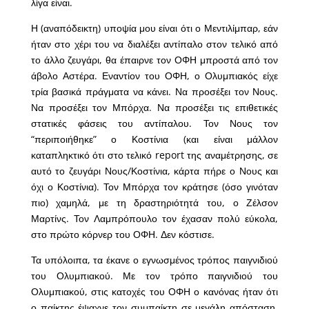
λίγα είναι.
Η (αναπόδεικτη) υποψία μου είναι ότι ο Μεντιλίμπαρ, εάν
ήταν στο χέρι του να διαλέξει αντίπαλο στον τελικό από
το άλλο ζευγάρι, θα έπαιρνε τον ΟΦΗ μπροστά από τον
άβολο Αστέρα. Εναντίον του ΟΦΗ, ο Ολυμπιακός είχε
τρία βασικά πράγματα να κάνει. Να προσέξει τον Νους.
Να προσέξει τον Μπόρχα. Να προσέξει τις επιθετικές
στατικές φάσεις του αντίπαλου. Τον Νους τον
“περιποιήθηκε” ο Κοστίνια (και είναι μάλλον
καταπληκτικό ότι στο τελικό report της αναμέτρησης, σε
αυτό το ζευγάρι Νους/Κοστίνια, κάρτα πήρε ο Νους και
όχι ο Κοστίνια). Τον Μπόρχα τον κράτησε (όσο γινόταν
πιο) χαμηλά, με τη δραστηριότητά του, ο Ζέλσον
Μαρτίνς. Τον Λαμπρόπουλο τον έχασαν πολύ εύκολα,
στο πρώτο κόρνερ του ΟΦΗ. Δεν κόστισε.
Τα υπόλοιπα, τα έκανε ο εγνωσμένος τρόπος παιγνιδιού
του Ολυμπιακού. Με τον τρόπο παιγνιδιού του
Ολυμπιακού, στις κατοχές του ΟΦΗ ο κανόνας ήταν ότι
ο παίκτης έψαχνε τον συμπαίκτη σε μεγάλη απόσταση,