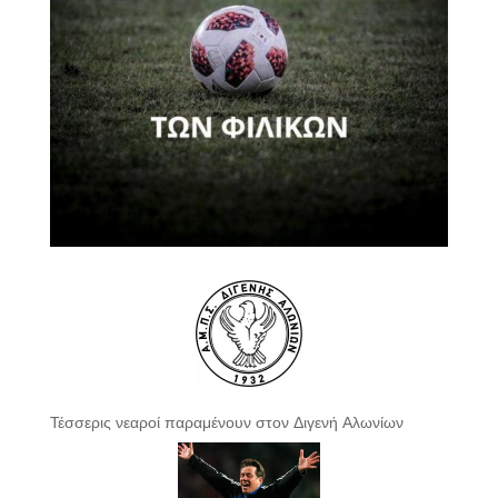
Τέσσερις νεαροί παραμένουν στον Διγενή Αλωνίων