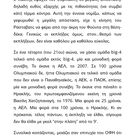
δηλαδή ευθύς εξαρχής με τις πιθανότητες (να συμβεί
κάτι) τέρμα κόντρα. Αυτή την έννοια νομίζω, κάπως να
γεφυρωθεί η μεγάλη απόσταση, είχε η κίνηση του
Ράσταβατς να φέρει από την άκρη τον Φούντα στη θέση-
δέκα. Γενικώς οι εκπλήξεις όμως, στον…θεσμό των
εκπλήξεων, δεν είναι καθόλου μα καθόλου εύκολες.
Σε ένα τέταρτο (του 21ου) αιώνα, να χάσει ομάδα big-4
τελικό από ομάδα εκτός big-4, μία και μοναδική φορά
συνέβη. Το έκανε η ΑΕΛ, το 2007. Σε 100 χρόνια
Ολυμπιακού δε, ήττα Ολυμπιακού σε τελικό από ομάδα
που δεν είναι ο Παναθηναϊκός, η ΑΕΚ, ο ΠΑΟΚ, επίσης
μία και μοναδική φορά συνέβη. Το έκανε στα πέναλτι ο
Ηρακλής, του πρωτοεμφανιζόμενου εκείνη τη χρονιά
Βασίλη Χατζηπαναγή, το 1976. Μία φορά σε 25 χρόνια,
η ΑΕΛ. Μία φορά στα 100 χρόνια, ο Ηρακλής. Κι αν
πρόκειται, τέλος πάντων, η έκπληξη να έλθει, σίγουρα
δεν θα έλθει με γκολ “στην πλάτη” από το 9′.
Συνολικά κοιτάζοντας, μοιάζει σαν επιτυχία του ΟΦΗ ότι