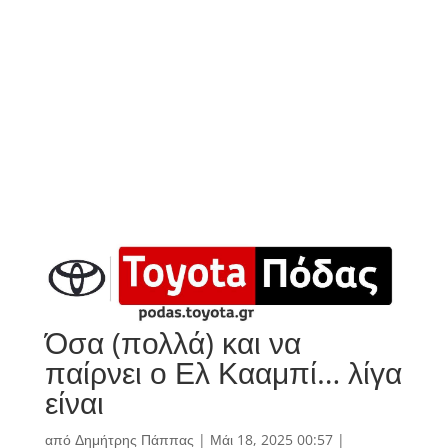
Όσα (πολλά) και να
παίρνει ο Ελ Κααμπί… λίγα
είναι
από
Δημήτρης Πάππας
|
Μάι 18, 2025 00:57
|