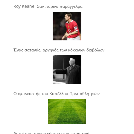
Roy Keane: Σαν πύρινο παράγγελμα
Ένας σατανάς, αρχηγός των κόκκινων διαβόλων
Ο εμπνευστής του Κυπέλλου Πρωταθλητριών
Αυτοί που πήγαν κόντρα στην γκαντεμιά