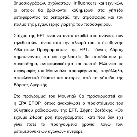
δημοσιογράφων, σχολιαστών, influencers και τεχνικών,
οι οποίοι θα βρίσκονται καθημερινά στα γήπεδα
μεταφέροντας τα ρεπορτάζ, την ατμόσφαιρα και τον
παλμό της μεγαλύτερης γιορτής του ποδοσφαίρου.
Στόχος της ΕΡΤ είναι να ανταποκριθεί στις ανάγκες των
τηλεθεατών, τόνισε από την πλευρά του, ο διευθυντής
Αθλητικών Προγραμμάτων της ΕΡΤ, Γιάννης Δάρας,
σημειώνοντας ότι «οι σχολιαστές θα αποδώσουν με
συναίσθημα, αντικειμενικότητα και σωστά Ελληνικά τις
περιγραφές του Μουντιάλ» προσφέροντας, παράλληλα,
αποκλειστικά θέματα και ιστορίες από τα γήπεδα της
Βόρειας Αμερικής.
Στο πρόγραμμα του Μουντιάλ θα προσαρμοστεί και
η ΕΡΑ ΣΠΟΡ, όπως ανακοίνωσε ο προϊστάμενος του
αθλητικού ραδιοφώνου της ΕΡΤ, Σήφης Βοτζάκης. «Θα
έχουμε 24ωρη ροή προγράμματος, κάτι που δεν είχε
γίνει ποτέ τα προηγούμενα χρόνια, λόγω των
μεταμεσονύκτιων αγώνων» ανέφερε.