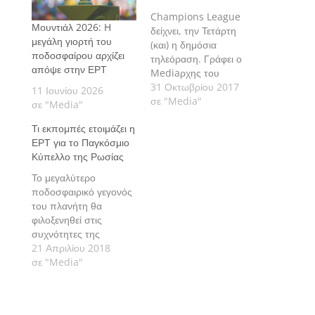
Champions League
Μουντιάλ 2026: H
δείχνει, την Τετάρτη
μεγάλη γιορτή του
(και) η δημόσια
ποδοσφαίρου αρχίζει
τηλεόραση. Γράφει ο
απόψε στην ΕΡΤ
Mediaρχης του
Sport24.gr, Νίκος
31 Οκτωβρίου 2017
11 Ιουνίου 2026
Μποζιονέλος.
σε "Media"
σε "Media"
Τι εκπομπές ετοιμάζει η
ΕΡΤ για το Παγκόσμιο
Κύπελλο της Ρωσίας
Το μεγαλύτερο
ποδοσφαιρικό γεγονός
του πλανήτη θα
φιλοξενηθεί στις
συχνότητες της
δημόσιας τηλεόρασης
21 Απριλίου 2018
που ξεκινά ειδικές
σε "Media"
εκπομπές… άμεσα.
Γράφει ο Mediaρχης
του Sport24.gr, Νίκος