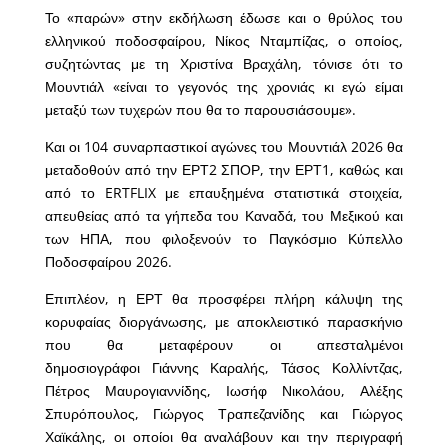
Το «παρών» στην εκδήλωση έδωσε και ο θρύλος του
ελληνικού ποδοσφαίρου, Νίκος Νταμπίζας, ο οποίος,
συζητώντας με τη Χριστίνα Βραχάλη, τόνισε ότι το
Μουντιάλ «είναι το γεγονός της χρονιάς κι εγώ είμαι
μεταξύ των τυχερών που θα το παρουσιάσουμε».
Και οι 104 συναρπαστικοί αγώνες του Μουντιάλ 2026 θα
μεταδοθούν από την ΕΡΤ2 ΣΠΟΡ, την ΕΡΤ1, καθώς και
από το ERTFLIX με επαυξημένα στατιστικά στοιχεία,
απευθείας από τα γήπεδα του Καναδά, του Μεξικού και
των ΗΠΑ, που φιλοξενούν το Παγκόσμιο Κύπελλο
Ποδοσφαίρου 2026.
Επιπλέον, η ΕΡΤ θα προσφέρει πλήρη κάλυψη της
κορυφαίας διοργάνωσης, με αποκλειστικό παρασκήνιο
που θα μεταφέρουν οι απεσταλμένοι
δημοσιογράφοι Γιάννης Καραλής, Τάσος Κολλίντζας,
Πέτρος Μαυρογιαννίδης, Ιωσήφ Νικολάου, Αλέξης
Σπυρόπουλος, Γιώργος Τραπεζανίδης και Γιώργος
Χαϊκάλης, οι οποίοι θα αναλάβουν και την περιγραφή