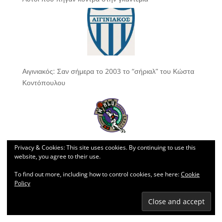
Αιγινιακός: Σαν σήμερα το 2003 το “σήριαλ” του Κώστα
Κοντόπουλου
Privacy & Cookies: This site uses cookies. By continuing to use this
Στο Τορόντο των παραισθήσεων
website, you agree to their use.
To find out more, including how to control cookies, see here:
Cookie
Policy