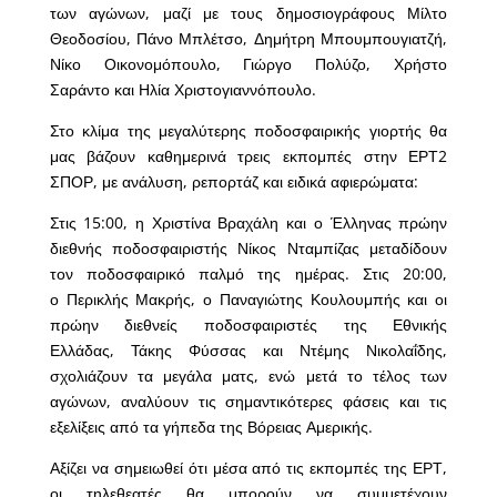
των αγώνων, μαζί με τους δημοσιογράφους Μίλτο
Θεοδοσίου, Πάνο Μπλέτσο, Δημήτρη Μπουμπουγιατζή,
Νίκο Οικονομόπουλο, Γιώργο Πολύζο, Χρήστο
Σαράντο και Ηλία Χριστογιαννόπουλο.
Στο κλίμα της μεγαλύτερης ποδοσφαιρικής γιορτής θα
μας βάζουν καθημερινά τρεις εκπομπές στην ΕΡΤ2
ΣΠΟΡ, με ανάλυση, ρεπορτάζ και ειδικά αφιερώματα:
Στις 15:00, η Χριστίνα Βραχάλη και ο Έλληνας πρώην
διεθνής ποδοσφαιριστής Νίκος Νταμπίζας μεταδίδουν
τον ποδοσφαιρικό παλμό της ημέρας. Στις 20:00,
ο Περικλής Μακρής, ο Παναγιώτης Κουλουμπής και οι
πρώην διεθνείς ποδοσφαιριστές της Εθνικής
Ελλάδας, Τάκης Φύσσας και Ντέμης Νικολαΐδης,
σχολιάζουν τα μεγάλα ματς, ενώ μετά το τέλος των
αγώνων, αναλύουν τις σημαντικότερες φάσεις και τις
εξελίξεις από τα γήπεδα της Βόρειας Αμερικής.
Αξίζει να σημειωθεί ότι μέσα από τις εκπομπές της ΕΡΤ,
οι τηλεθεατές θα μπορούν να συμμετέχουν