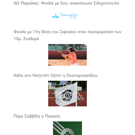
ΑΟ Παραλίας: Φινάλε με δύο, ανακοίνωσε Σιδηρόπουλο
Φινάλε με 15η θέση του Σιφναίου στον προκριματικό των
10μ. Σταθερά
8άδα στο Neocom Open η Ουσταμπασίδου
Πήρε Σαββίδη ο Πιερικός