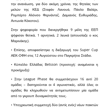
την ανανέωση, για δύο ακόμη χρόνια, της θητείας των
μελών της ΚΕΔ (Στεφάν Λανουά, Πάολο Βαλέρι,
Ρομπέρτο Αλόνσο Φερνάντεζ, Δαμιανός Ευθυμιάδης,
Αντωνία Κόκοτου).
Στην ψηφοφορία που διενεργήθηκε 9 μέλη της ΕΕΠ
ψήφισαν θετικά, 1 αρνητικά, 2 λευκά (απουσίαζε ο κος
Μαρινάκης).
• Επίσης, αποφασίστηκε η διεξαγωγή του Super Cup
ΑΕΚ-ΟΦΗ στις 12 Αυγούστου στο Παγκρήτιο Στάδιο.
• Κύπελλο Ελλάδας Betsson (προσοχή: αναμένεται η
προκήρυξη)
• Στην League Phase θα συμμετάσχουν 16 αντί 20
ομάδες – διατηρούνται οι 4 αγωνιστικές, αλλά όλες οι
ομάδες θα κληρωθούν να αντιμετωπίσουν μία ομάδα
από το γκρουπ δυναμικότητάς τους.
• Υποχρεωτική συμμετοχή δύο (αντίς ενός) νέων παικτών