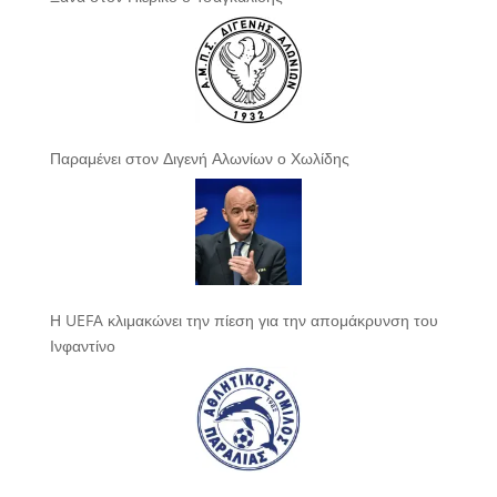
Παραμένει στον Διγενή Αλωνίων ο Χωλίδης
Η UEFA κλιμακώνει την πίεση για την απομάκρυνση του
Ινφαντίνο