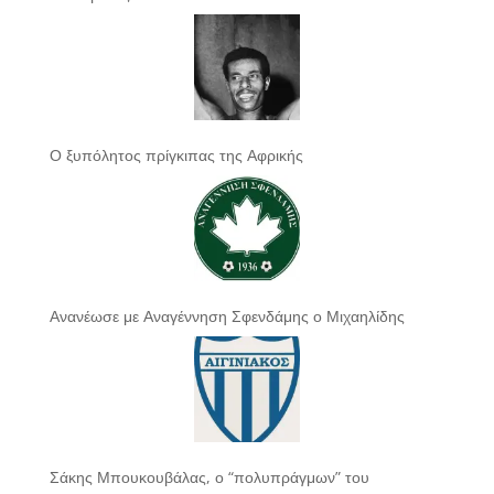
Ο ξυπόλητος πρίγκιπας της Αφρικής
Ανανέωσε με Αναγέννηση Σφενδάμης ο Μιχαηλίδης
Σάκης Μπουκουβάλας, ο “πολυπράγμων” του