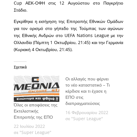
Cup ΑΕΚ-ΟΦΗ στις 12 Αυγούστου στο Παγκρήτιο
Στάδιο.
Εγκρίθηκε η εισήγηση της Επιτροπής Εθνικών Ομάδων
για τον ορισμό στο γήπεδο της Τούμπας των αγώνων
της Εθνικής Ανδρών στο UEFA Nations League με την
Ολλανδία (Πέμπτη 1 Οκτωβρίου, 21:45) και την Γερμανία
(Κυριακή 4 Οκτωβρίου, 21:45).
Σχετικά
Οι αλλαγές που φέρνει
το νέο καταστατικό – Τι
κέρδισε και τι έχασε η
ΕΠΟ στις
διαπραγματεύσεις
Όλες οι αποφάσεις της
Εκτελεστικής
16 Φεβρουαρίου 2022
Επιτροπής της ΕΠΟ
σε "Super League"
22 Ιουλίου 2022
σε "Super League"