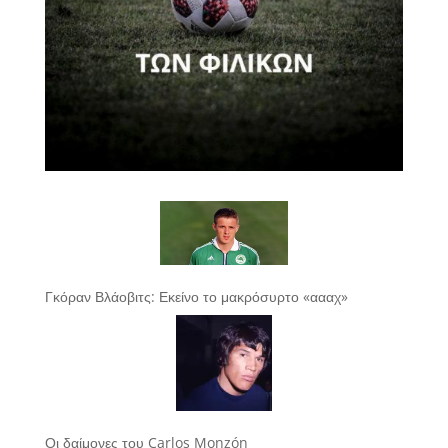
Γκόραν Βλάοβιτς: Εκείνο το μακρόσυρτο «αααχ»
Οι δαίμονες του Carlos Monzón