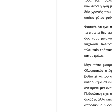
τους, θα…. βολε
καλύτερα η ζωή μ
δύο χρονιές που
αισίως φέτος φτάν
Φυσικά, ότι έχει
τα πρώτα δεν τι
δύο τους μπαίνου
νυχτώνει. Άλλωσ
τελευταίο τρόπαι
καταστρέψει!
Μην πάτε μακριά
Ολυμπιακός στέφ
βυθιστεί κάπου 
κατόρθωμα σε ένα
αντίκρισε μια εν
Πεδουλάκη είχε σ
δεκάδες άλλα επε
αποδεικνύουν όσ