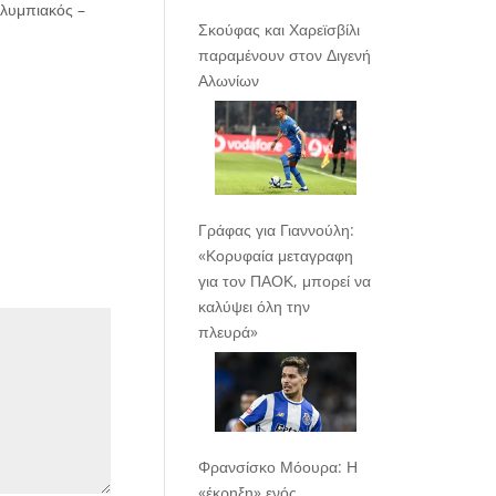
Ολυμπιακός –
Σκούφας και Χαρεϊσβίλι
παραμένουν στον Διγενή
Αλωνίων
Γράφας για Γιαννούλη:
«Κορυφαία μεταγραφη
για τον ΠΑΟΚ, μπορεί να
καλύψει όλη την
πλευρά»
Φρανσίσκο Μόουρα: Η
«έκρηξη» ενός