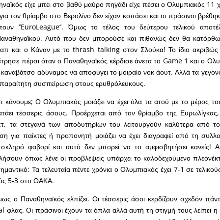
ναϊκός είχε μπει στο βαθύ μαύρο πηγάδι είχε πέσει ο Ολυμπιακός 11 χ
για τον θρίαμβο στο Βερολίνο δεν είχαν κοπάσει και οι πράσινοι βρέθη
ουν ‘’EuroLeague’’. Όμως το τέλος του δεύτερου τελικού αποτέ
αναθηναϊκού. Αυτό που δεν μπορούσε και πιθανώς δεν θα κατόρθω
απ και ο Κάναν με το thrash talking στον Σλούκα! Το ίδιο ακριβώ
ρησε πέρσι όταν ο Παναθηναϊκός κέρδισε άνετα το Game 1 και ο Ολυ
 καναβάτσο αδύναμος να αποφύγει το μοιραίο νοκ άουτ. Αλλά τα γεγο
παραίτητη συσπείρωση στους ερυθρόλευκους.
τι κάνουμε; Ο Ολυμπιακός μοιάζει να έχει όλα τα ατού με το μέρος το
ατάει τέσσερις άσους. Προέρχεται από τον θρίαμβο της Ευρωλίγκας,
τ, τα στεγανά των αποδυτηρίων του λειτουργούν καλύτερα από το
ση για παίκτες ή προπονητή μοιάζει να έχει διαγραφεί από τη συλλ
ι σκληρό φαβορί και αυτό δεν μπορεί να το αμφισβητήσει κανείς! 
λήσουν όπως λένε οι προβλέψεις υπάρχει το καλοδεχούμενο πλεονέκ
 σημαντικό: Τα τελευταία πέντε χρόνια ο Ολυμπιακός έχει 7-1 σε τελικ
ός 5-3 στο ΟΑΚΑ.
μως ο Παναθηναϊκός ελπίζει. Οι τέσσερις άσοι κερδίζουν σχεδόν πάν
yal φλας. Οι πράσινοι έχουν τα όπλα αλλά αυτή τη στιγμή τους λείπει 