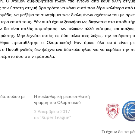
η. Ο Αταμάν αμφισβητείται πλέον πιο έντονα από κάθε άλλη στιγμή
ς την ύστατη στιγμή βρει τρόπο να κάνει αυτό που ξέρει καλύτερα από 
ομάδα, να μαζέψει τα συντρίμμια των διαλυμένων σχέσεων του με αρκετ
ύτερο εαυτό τους. Εάν αυτά έχουν ξεκινήσει ως διεργασία στα αποδυτή
ν θα είναι απλός κομπάρσος των τελικών αλλά ισότιμος και ισάξιο
πης. Μην ξεχνάτε αυτές τις δύο τελευταίες λέξεις, την επίδραση τ
θηκε πρωταθλητής ο Ολυμπιακός! Εάν όμως όλα αυτά είναι μι
 ο Παναθηναϊκός δεν ψάχνει ένα δύσκολο φλας για να κερδίσει την πα
ι πέμπτο άσο στην τράπουλα.
ιδόπουλου με
Η κυκλοθυμική μεσοεπιθετική
γραμμή του Ολυμπιακού
9
3 Δεκεμβρίου 2017
σε "Super League"
Τι έχουν δει τα μ