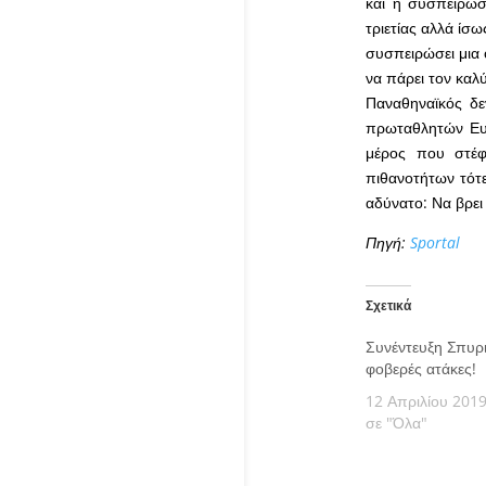
και η συσπείρωσ
τριετίας αλλά ίσω
συσπειρώσει μια 
να πάρει τον καλ
Παναθηναϊκός δε
πρωταθλητών Ευρώ
μέρος που στέφ
πιθανοτήτων τότε
αδύνατο: Να βρε
Πηγή:
Sportal
Σχετικά
Συνέντευξη Σπυρ
φοβερές ατάκες!
12 Απριλίου 201
σε "Όλα"