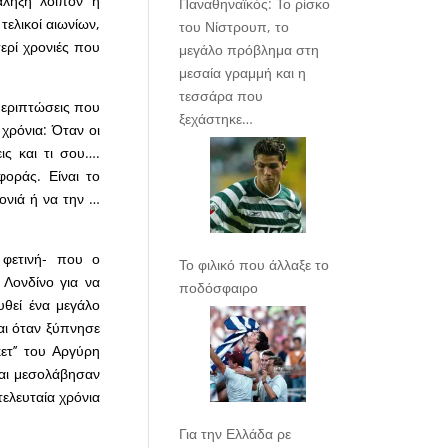
άληξη λοιπόν ή
Παναθηναϊκός: Το ρίσκο
τελικοί αιωνίων,
του Νίστρουπ, το
ερί χρονιές που
μεγάλο πρόβλημα στη
μεσαία γραμμή και η
τεσσάρα που
περιπτώσεις που
ξεχάστηκε…
χρόνια: Όταν οι
ις και τι σου….
φοράς. Είναι το
ρονιά ή να την …
 φετινή- που ο
Το φιλικό που άλλαξε το
Λονδίνο για να
ποδόσφαιρο
θεί ένα μεγάλο
αι όταν ξύπνησε
ετ’’ του Αργύρη
και μεσολάβησαν
ελευταία χρόνια
Για την Ελλάδα ρε