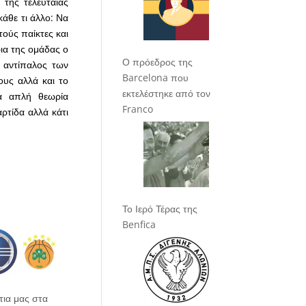
 της τελευταίας
κάθε τι άλλο: Να
ούς παίκτες και
ρια της ομάδας ο
Ο πρόεδρος της
ς αντίπαλος των
Barcelona που
ους αλλά και το
εκτελέστηκε από τον
α απλή θεωρία
Franco
ρτίδα αλλά κάτι
Το Ιερό Τέρας της
Benfica
άτια μας στα