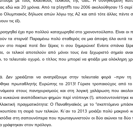
υτούμε με τους κλασικούς τελικούς της GBL. Η συνηθισμένη κατ
ας εδώ και 20 χρόνια. Από τα playoffs του 2006 ακολούθησαν 15 σερί 
 ο Ολυμπιακός δήλωσε απών λόγω της Α2 και από τότε άλλες πέντε σ
ουν τις έξι.
 προηγηθεί έχει προ πολλού καταχωρηθεί στο χρονοντούλαπο. Είναι οι 
μούν τα στερνά! Παραμένω πολύ σταθερός σε μια άποψη όλα αυτά τα 
ν στο παρκέ ποτέ δεν ξέρεις τι σου ξημερώνει! Ενίοτε σπάνια ξέρε
τε, οι τελικοί αποτελούν από μόνοι τους ένα ξεχωριστό σημείο ανα
ο, το τελευταίο οχυρό, ο τίτλος που μπορεί να φτιάξει μια ολόκληρη χ
. Δεν χρειάζεται να ανατρέξουμε στην τελευταία φορά –πριν τη
θηκε πρωταθλητής Ευρώπης το 2013! Γύρισε τροπαιούχος από το 
ανάμεσα στους πανηγυρισμούς και στη λογική χαλάρωση που ακολου
 κυκεώνα αναπόδεικτων φημών περί ντόπινγκ (!), αποσυντονίστηκε κ
αλλακτική πραγματικότητα: Ο Παναθηναϊκός με το ‘’σκεπτόμενο μπάσκ
κουπίσει τη σειρά των τελικών. Κι΄αν το 2013 μοιάζει πολύ μακρινό 
ισόδια στη σαπουνόπερα που πρωταγωνιστούν οι δύο αιώνιοι τα δύο τ
α γράφτηκαν στον πρόλογο.