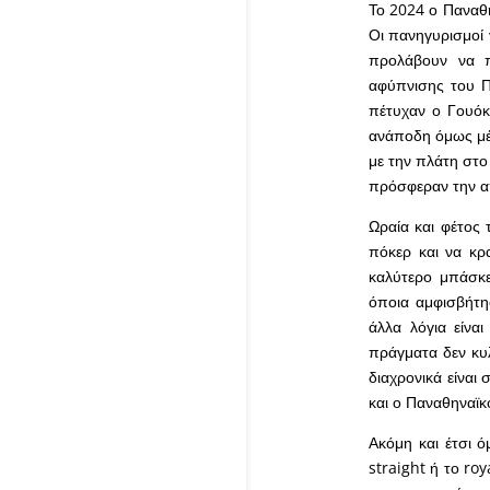
Το 2024 ο Παναθη
Οι πανηγυρισμοί 
προλάβουν να π
αφύπνισης του Π
πέτυχαν ο Γουόκ
ανάποδη όμως μέτ
με την πλάτη στο
πρόσφεραν την α
Ωραία και φέτος 
πόκερ και να κρ
καλύτερο μπάσκε
όποια αμφισβήτη
άλλα λόγια είνα
πράγματα δεν κυ
διαχρονικά είναι
και ο Παναθηναϊκ
Ακόμη και έτσι ό
straight ή το ro