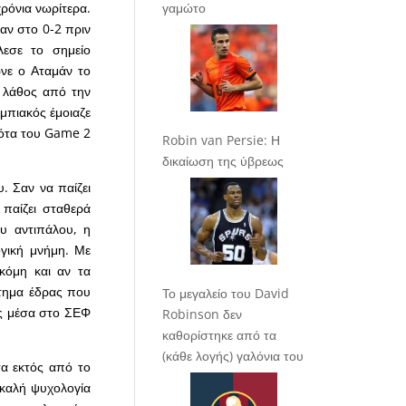
γαμώτο
ρόνια νωρίτερα.
καν στο 0-2 πριν
λεσε το σημείο
νε ο Αταμάν το
ς λάθος από την
μπιακός έμοιαζε
νότα του Game 2
Robin van Persie: Η
δικαίωση της ύβρεως
υ. Σαν να παίζει
 παίζει σταθερά
υ αντιπάλου, η
ογική μνήμη. Με
Ακόμη και αν τα
τημα έδρας που
Το μεγαλείο του David
ούς μέσα στο ΣΕΦ
Robinson δεν
καθορίστηκε από τα
(κάθε λογής) γαλόνια του
τα εκτός από το
η καλή ψυχολογία