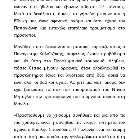
έκαναν ό,τι ήθελαν και έβαλαν σβηστοί 27 πόντους.
Μετά το δεκάλεπτο, όμως, το γήπεδο μίκρυνε και η
Εθνική μας έγινε αφεντικό, ακόμα και όταν έχασε τον
Παπαγιάννη (με ευτυχώς επιπόλαιο τραυματισμό στο
πρόσωπο).
Μονάδες που ειδικεύονται σε μπάσκετ καμικάζι, όπως ο
Παναγιώτης Καλαϊτζάκης, ασφαλώς έχουν προβάδισμα
για μία θέση στο Προολυμπιακό τουρνουά. Αλήθεια,
πόσες θέσεις μένουν ορφανές, όταν ολοκληρωθεί το
προσκλητήριο; Ίσως και λιγότερες από δύο, αρκεί να
είναι όλοι οι βασικοί υγιείς. Αφήστε με, γιατί ακόμα δεν
έχω ξεπεράσει το σοκ του τραυματισμού του Ντίνου
Μήτογλου την προπαραμονή του τουρνουά, πέρυσι στη
Μανίλα.
«Προσπαθούμε να χτίσουμε συνήθειες και μία από τις
πιο χρήσιμες είναι η συνήθεια της νίκης», είπε μετά τον
αγώνα ο Βασίλης Σπανούλης. Η Πολωνία είναι πιο έτοιμη
από τη δική μας ομάδα, την ήθελε μάλιστα πολύ αυτή τη