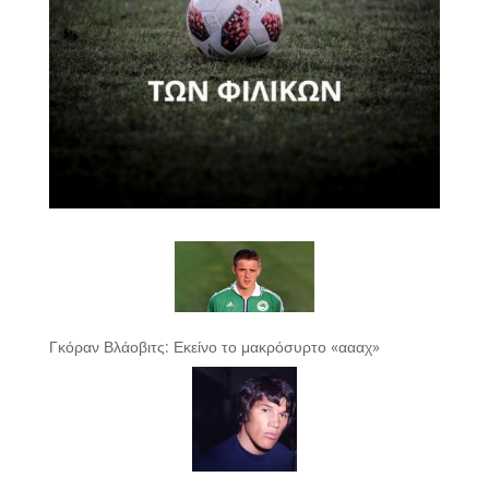
Γκόραν Βλάοβιτς: Εκείνο το μακρόσυρτο «αααχ»