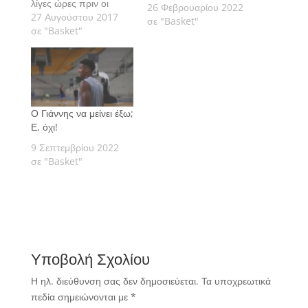
λίγες ώρες πριν οι
26 Φεβρουαρίου 2022
διεθνείς επιβιβαστούν
27 Αυγούστου 2017
σε "Basket"
στο αεροπλάνο για το
σε "Basket"
Ελσίνκι.
Ο Γιάννης να μείνει έξω;
Ε, όχι!
9 Σεπτεμβρίου 2022
σε "Basket"
Υποβολή Σχολίου
Η ηλ. διεύθυνση σας δεν δημοσιεύεται.
Τα υποχρεωτικά
πεδία σημειώνονται με
*