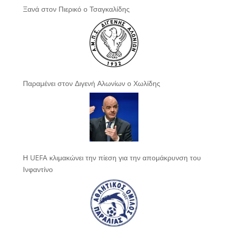
Ξανά στον Πιερικό ο Τσαγκαλίδης
Παραμένει στον Διγενή Αλωνίων ο Χωλίδης
Η UEFA κλιμακώνει την πίεση για την απομάκρυνση του
Ινφαντίνο