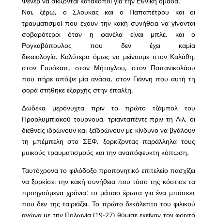
Φενέρ να σκίζονται κατάκοποι για την Εθνική ομάδα.
Ναι, ξέρω, ο Σλούκας και ο Παπαπέτρου και οι
τραυματισμοί που έχουν την κακή συνήθεια να γίνονται
σοβαρότεροι όταν η φανέλα είναι μπλε, και ο
Ρογκαβόπουλος που δεν έχει καμία
δικαιολογία. Καλύτερα όμως να μείνουμε στον Καλάθη,
στον Γουόκαπ, στον Μήτογλου, στον Παπανικολάου
που πήρε απόψε μία ανάσα, στον Γιάννη που αυτή τη
φορά στήθηκε εξαρχής στην έπαλξη.
Δώδεκα μερόνυχτα πριν το πρώτο τζάμπολ του
Προολυμπιακού τουρνουά, τριανταπέντε πριν τη Λιλ, οι
διεθνείς ιδρώνουν και ξεϊδρώνουν με κίνδυνο να βγάλουν
τη μπέμπελη στο ΣΕΦ, ξορκίζοντας παράλληλα τους
μυικούς τραυματισμούς και την αναπόφευκτη κόπωση.
Ταυτόχρονα το φιλόδοξο προπονητικό επιτελείο πασχίζει
να ξορκίσει την κακή συνήθεια που τόσο της κόστισε τα
προηγούμενα χρόνια: το μάταιο έρωτα για ένα μπάσκετ
που δεν της ταιριάζει. Το πρώτο δεκάλεπτο του φιλικού
αγώνα με την Πολωνία (19-27) θύμισε εκείνον τον φριχτό