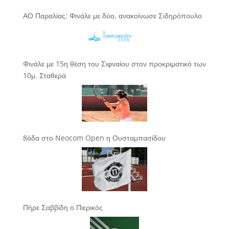
ΑΟ Παραλίας: Φινάλε με δύο, ανακοίνωσε Σιδηρόπουλο
Φινάλε με 15η θέση του Σιφναίου στον προκριματικό των
10μ. Σταθερά
8άδα στο Neocom Open η Ουσταμπασίδου
Πήρε Σαββίδη ο Πιερικός