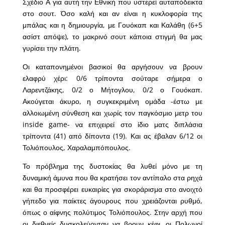
Σχέδιο Α για αυτή την Εθνική που υστερεί αυταπόδεικτα
στο σουτ. Όσο καλή και αν είναι η κυκλοφορία της
μπάλας και η δημιουργία, με Γουόκαπ και Καλάθη (6+5
ασίστ απόψε), το μακρινό σουτ κάποια στιγμή θα μας
γυρίσει την πλάτη.
Οι καταπονημένοι βασικοί θα αργήσουν να βρουν
ελαφρύ χέρι: 0/6 τρίποντα σούταρε σήμερα ο
Λαρεντζάκης, 0/2 ο Μήτογλου, 0/2 ο Γουόκαπ.
Ακούγεται άκυρο, η συγκεκριμένη ομάδα -έστω με
αλλοιωμένη σύνθεση και χωρίς τον παγκόσμιο μετρ του
inside game- να επιχειρεί στο ίδιο ματς διπλάσια
τρίποντα (41) από δίποντα (19). Και ας έβαλαν 6/12 οι
Τολιόπουλος, Χαραλαμπόπουλος.
Το πρόβλημα της δυστοκίας θα λυθεί μόνο με τη
δυναμική άμυνα που θα κρατήσει τον αντίπαλο στα ρηχά
και θα προσφέρει ευκαιρίες για σκοράρισμα στο ανοιχτό
γήπεδο για παίκτες άγουρους που χρειάζονται ρυθμό,
όπως ο αίφνης πολύτιμος Τολιόπουλος. Στην αρχή που
οι διεθνείς δυσκολεύονταν να βρουν κέφι, οι Πολωνοί