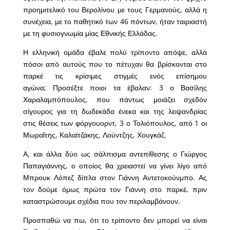
προημιτελικό του Βερολίνου με τους Γερμανούς, αλλά η
συνέχεια, με το παθητικό των 46 πόντων, ήταν ταιριαστή
με τη φυσιογνωμία μίας Εθνικής Ελλάδας.
Η ελληνική ομάδα έβαλε πολύ τρίποντο απόψε, αλλά
πόσοι από αυτούς που το πέτυχαν θα βρίσκονται στο
παρκέ τις κρίσιμες στιγμές ενός επίσημου
αγώνα; Προσέξτε ποιοι τα έβαλαν: 3 ο Βασίλης
Χαραλαμπόπουλος, που πάντως μοιάζει σχεδόν
σίγουρος για τη δωδεκάδα ένεκα και της λειψανδρίας
στις θέσεις των φόργουορντ, 3 ο Τολιόπουλος, από 1 οι
Μωραΐτης, Καλαϊτζάκης, Λούντζης, Χουγκάζ.
Α, και άλλα δύο ως σάλπισμα αντεπίθεσης ο Γιώργος
Παπαγιάννης, ο οποίος θα χρειαστεί να γίνει λίγο από
Μπρουκ Λόπεζ δίπλα στον Γιάννη Αντετοκούνμπο. Ας
τον δούμε όμως πρώτα τον Γιάννη στο παρκέ, πριν
καταστρώσουμε σχέδια που τον περιλαμβάνουν.
Προσπαθώ να πω, ότι το τρίποντο δεν μπορεί να είναι