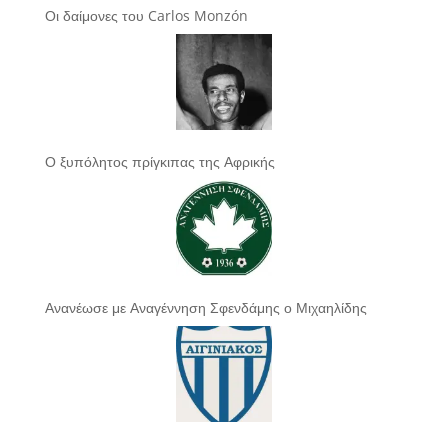
Οι δαίμονες του Carlos Monzón
Ο ξυπόλητος πρίγκιπας της Αφρικής
Ανανέωσε με Αναγέννηση Σφενδάμης ο Μιχαηλίδης