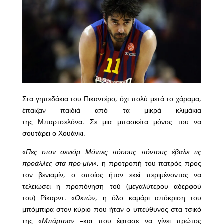
Στα γηπεδάκια του Πικαντέρο, όχι πολύ μετά το χάραμα,
έπαιζαν παιδιά από τα μικρά κλιμάκια
της Μπαρτσελόνα. Σε μια μπασκέτα μόνος του να
σουτάρει ο Χουάνκι.
«Πες στον σενιόρ Μόντες πόσους πόντους έβαλε τις
προάλλες στα προ-μίνι»
, η προτροπή του πατρός προς
τον βενιαμίν, ο οποίος ήταν εκεί περιμένοντας να
τελειώσει η προπόνηση τού (μεγαλύτερου αδερφού
του) Ρίκαρντ.
«Οκτώ»
, η όλο καμάρι απόκριση του
μπόμπιρα στον κύριο που ήταν ο υπεύθυνος στα τσικό
της
«Μπάρτσα»
–και που έφτασε να γίνει πρώτος