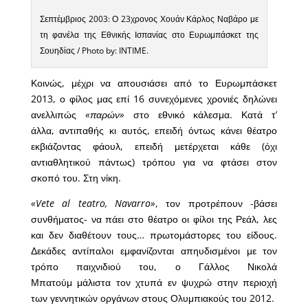
Σεπτέμβριος 2003: Ο 23χρονος Χουάν Κάρλος Ναβάρο με
τη φανέλα της Εθνικής Ισπανίας στο Ευρωμπάσκετ της
Σουηδίας / Photo by: INTIME.
Κοινώς, μέχρι να απουσιάσει από το Ευρωμπάσκετ
2013, ο φίλος μας επί 16 συνεχόμενες χρονιές δηλώνει
ανελλιπώς
«παρών»
στο εθνικό κάλεσμα. Κατά τ’
άλλα, αντιπαθής κι αυτός, επειδή όντως κάνει θέατρο
εκβιάζοντας φάουλ, επειδή μετέρχεται κάθε (όχι
αντιαθλητικού πάντως) τρόπου για να φτάσει στον
σκοπό του. Στη νίκη.
«Vete al teatro, Navarro»
, τον προτρέπουν -βάσει
συνθήματος- να πάει στο θέατρο οι φίλοι της Ρεάλ, λες
και δεν διαθέτουν τους… πρωτομάστορες του είδους.
Δεκάδες αντίπαλοι εμφανίζονται απηυδισμένοι με τον
τρόπο παιχνιδιού του, ο Γάλλος Νικολά
Μπατούμ μάλιστα τον χτυπά εν ψυχρώ στην περιοχή
των γεννητικών οργάνων στους Ολυμπιακούς του 2012.