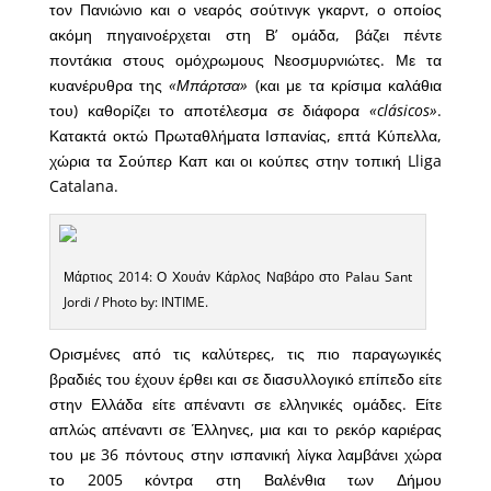
τον Πανιώνιο και ο νεαρός σούτινγκ γκαρντ, ο οποίος
ακόμη πηγαινοέρχεται στη Β’ ομάδα, βάζει πέντε
ποντάκια στους ομόχρωμους Νεοσμυρνιώτες. Με τα
κυανέρυθρα της
«Μπάρτσα»
(και με τα κρίσιμα καλάθια
του) καθορίζει το αποτέλεσμα σε διάφορα
«clásicos»
.
Κατακτά οκτώ Πρωταθλήματα Ισπανίας, επτά Κύπελλα,
χώρια τα Σούπερ Καπ και οι κούπες στην τοπική Lliga
Catalana.
Μάρτιος 2014: Ο Χουάν Κάρλος Ναβάρο στο Palau Sant
Jordi / Photo by: INTIME.
Ορισμένες από τις καλύτερες, τις πιο παραγωγικές
βραδιές του έχουν έρθει και σε διασυλλογικό επίπεδο είτε
στην Ελλάδα είτε απέναντι σε ελληνικές ομάδες. Είτε
απλώς απέναντι σε Έλληνες, μια και το ρεκόρ καριέρας
του με 36 πόντους στην ισπανική λίγκα λαμβάνει χώρα
το 2005 κόντρα στη Βαλένθια των Δήμου