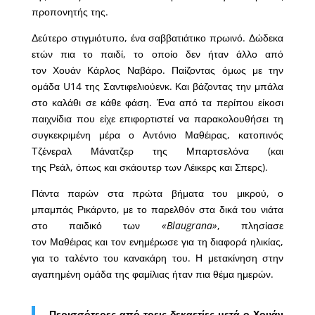
προπονητής της.
Δεύτερο στιγμιότυπο, ένα σαββατιάτικο πρωινό. Δώδεκα
ετών πια το παιδί, το οποίο δεν ήταν άλλο από
τον Χουάν Κάρλος Ναβάρο. Παίζοντας όμως με την
ομάδα U14 της Σαντιφελιούενκ. Και βάζοντας την μπάλα
στο καλάθι σε κάθε φάση. Ένα από τα περίπου είκοσι
παιχνίδια που είχε επιφορτιστεί να παρακολουθήσει τη
συγκεκριμένη μέρα ο Αντόνιο Μαθέιρας, κατοπινός
Τζένεραλ Μάνατζερ της Μπαρτσελόνα (και
της Ρεάλ, όπως και σκάουτερ των Λέικερς και Σπερς).
Πάντα παρών στα πρώτα βήματα του μικρού, ο
μπαμπάς Ρικάρντο, με το παρελθόν στα δικά του νιάτα
στο παιδικό των
«Blaugrana»
, πλησίασε
τον Μαθέιρας και τον ενημέρωσε για τη διαφορά ηλικίας,
για το ταλέντο του κανακάρη του. Η μετακίνηση στην
αγαπημένη ομάδα της φαμίλιας ήταν πια θέμα ημερών.
Περισσότερες από τρεις δεκαετίες μετά ο Χουάν