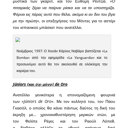
μυστικά των γκαρντ, και τον Ευθύμη Ρεντζιά.
«Ο
πιτσιρικάς ξέρει να παίρνει ρίσκα και να τα υποστηρίζει.
Φέρνει εις πέρας αυτό που θέλει, ακόμα κι αν δεν του βγει
με την πρώτη»
, οι επεξηγήσεις του Μόντες για το αστέρι
του ισπανικού μπάσκετ που ανατέλλει.
Νοέμβριος 1997: Ο Χουάν Κάρλος Ναβάρο βαπτίζεται «La
Bomba» από την εφημερίδα «La Vanguardia» και το
προσωνύμιο αυτό θα τον ακολουθεί σε ολόκληρη την
καριέρα του.
Júniors (και όχι μόνο) de Oro
Ανατέλλει γενικότερα η επονομαζόμενη φουρνιά
των
«Júniors de Oro»
. Με τον κολλητό του, τον Πάου
Γκασόλ, ο οποίος θα κάνει πάντως δαύτος τη δική του
έκρηξη με… χρονοκαθυστέρηση μερικών ετών, με
τον Φελίπε Ρέγες και τον Ραούλ Λόπεθ,
ο Ναβάρο αλλάζει το εθνικό αφήγημα. Από