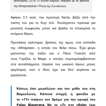
Ιανουάριος 2018: Ο Χουάν Κάρλος Ναβάρο με τη φανέλα
της Μπαρτσελόνα / Photo by: Eurokinissi.
Αφήνει 3.5 εκατ. την προσεχή διετία, βάζει από την
τσέπη του για το buy out. Τουλάχιστον προνοεί για
μονοετή συμφωνία, μπας και βγάλει τα σπασμένα το
επόμενο θέρος.
Προτάσεις καλύτερες βρίσκει, όχι όμως στα επίπεδα
της
«Μπάρτσα»
, η οποία τον θέλει πίσω. Έχει φύγει
μεσούσης της σεζόν και ο Πάου Γκασόλ από
τους Γκρίζλις (ο Μαρκ, ο οποίος συμπεριλαμβανόταν
στα ανταλλάγματα, πέρασε τον ωκεανό λίγους μήνες
αργότερα), ενώ ο ίδιος έχει και δύο κορίτσια να
μεγαλώσει.
Κάπως έτσι μεγαλώνει και τον μύθο του στη
Βαρκελώνη. Κάποια στιγμή η φανέλα με
το
«11»
παίρνει τον δρόμο για την οροφή του
Palau Blaugrana. Με το
«7»
στη
«Roja»
(και