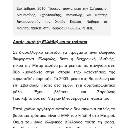
Σεπτέμβριος 2010: Τέσσερα χρόνια μετά την Σαϊτάμα, οι
Διαμαντίδης, Σχορτσανίτης, Σπανούλης και Φώτσης
ξανασυναντούν τον Χουάν Κάρλος Ναβάρο σε
Μουντομπάσκετ, στην Τουρκία / Photo by: INTIME.
Αυτός, αυτή (η Ελλάδα) και τα τρόπαια
Σε διασυλλογικό επίπεδο, τα πράγματα είναι ελαφρώς
διαφορετικά. Ελαφρώς, διότι η διαχρονική “διεθνής”
πίκρα της Μπαρτσελόνα μετατρέπεται σε πανηγύρι στις
δύο -μοναδικές στην ιστορία της- κατακτήσεις της
ευρωπαϊκής κορυφής. Το 2003, μέσα στη Βαρκελώνη και
επί Σβέτισλαβ Πέσιτς στο τιμόνι, έχει συμπληρωματικό
ρόλο. Έχει, βλέπετε, και Σαρούνας
Γιασικεβίτσιους και Ντέγιαν Μποντίρογκα η παρέα του…
Επτά χρόνια αργότερα εντούτοις δεν σηκώνει απλώς το
βαρύτιμο τρόπαιο. Είναι ο MVP του Final 4 στο Μπερσί.
Θύμα του ένας ελληνικός σύλλογος τούτη τη φορά.