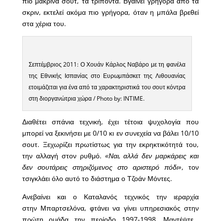
πιο μακρινά σουτ, τα τρίποντα. Βγαίνει γρήγορα από τα
σκριν, εκτελεί ακόμα πιο γρήγορα, όταν η μπάλα βρεθεί
στα χέρια του.
Σεπτέμβριος 2011: Ο Χουάν Κάρλος Ναβάρο με τη φανέλα
της Εθνικής Ισπανίας στο Ευρωμπάσκετ της Λιθουανίας
ετοιμάζεται για ένα από τα χαρακτηριστικά του σουτ κόντρα
στη διοργανώτρια χώρα / Photo by: INTIME.
Διαθέτει σπάνια τεχνική, έχει τέτοια ψυχολογία που
μπορεί να ξεκινήσει με 0/10 κι εν συνεχεία να βάλει 10/10
σουτ. Ξεχωρίζει πρωτίστως για την εκρηκτικότητά του,
την αλλαγή στον ρυθμό.
«Ναι, αλλά δεν μαρκάρεις και
δεν σουτάρεις στηριζόμενος στο αριστερό πόδι»
, τον
τσιγκλάει όλο αυτό το διάστημα ο Τζοάν Μόντες.
Ανεβαίνει και ο Καταλανός τεχνικός την ιεραρχία
στην Μπαρτσελόνα, φτάνει να γίνει υπηρεσιακός στην
πρώτη ομάδα την περίοδο 1997-1998. Μαντέψτε…