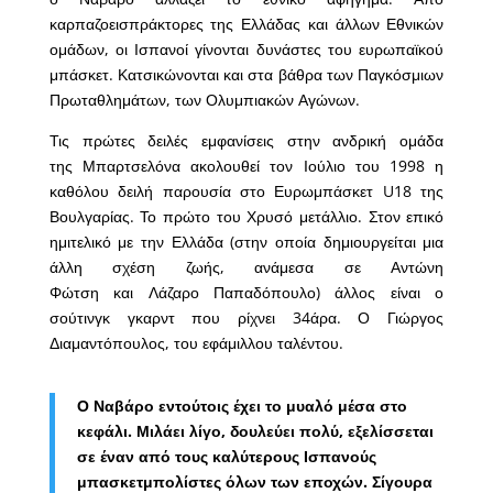
καρπαζοεισπράκτορες της Ελλάδας και άλλων Εθνικών
ομάδων, οι Ισπανοί γίνονται δυνάστες του ευρωπαϊκού
μπάσκετ. Κατσικώνονται και στα βάθρα των Παγκόσμιων
Πρωταθλημάτων, των Ολυμπιακών Αγώνων.
Τις πρώτες δειλές εμφανίσεις στην ανδρική ομάδα
της Μπαρτσελόνα ακολουθεί τον Ιούλιο του 1998 η
καθόλου δειλή παρουσία στο Ευρωμπάσκετ U18 της
Βουλγαρίας. Το πρώτο του Χρυσό μετάλλιο. Στον επικό
ημιτελικό με την Ελλάδα (στην οποία δημιουργείται μια
άλλη σχέση ζωής, ανάμεσα σε Αντώνη
Φώτση και Λάζαρο Παπαδόπουλο) άλλος είναι ο
σούτινγκ γκαρντ που ρίχνει 34άρα. Ο Γιώργος
Διαμαντόπουλος, του εφάμιλλου ταλέντου.
Ο Ναβάρο εντούτοις έχει το μυαλό μέσα στο
κεφάλι. Μιλάει λίγο, δουλεύει πολύ, εξελίσσεται
σε έναν από τους καλύτερους Ισπανούς
μπασκετμπολίστες όλων των εποχών. Σίγουρα