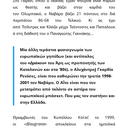
Στο Παρίσι, όπου ο νεανίας Εβάν Φουρνιέ είναι παρών
ως θεατής και βάζει στην καρδιά του
τον Ολυμπιακό, ο Ναβάρο βάζει 21 πόντους στο διά
περιπάτου 86-68 του Τελικού. Κι ας έχει
από Τσίλντρες και Κλέιζα μέχρι Τεόντοσιτς και Παπαλουκ
ά στη διάθεσή του ο Παναγιώτης Γιαννάκης…
Μία άλλη τεράστια φυσιογνωμία των
ευρωπαϊκών γηπέδων (και αντίπαλος
του
«Δράκου»
του Άρη ως προπονητής των
Καταλανών και στα ‘80s), ο ΑλεχάντροJ Γκαρθία
Ρενέσες, είναι που καθιερώνει την τριετία 1998-
2001 τον Ναβάρο. Ο Αΐτο είναι που τον
μετατρέπει από ταλέντο σε αστέρα του
ευρωπαϊκού μπάσκετ. Που μας τον συστήνει και
στην Ελλάδα.
Θριαμβευτές του Κυπέλλου Korać το 1999,
οι
«Blaugrana»
αποκλείουν στα ημιτελικά