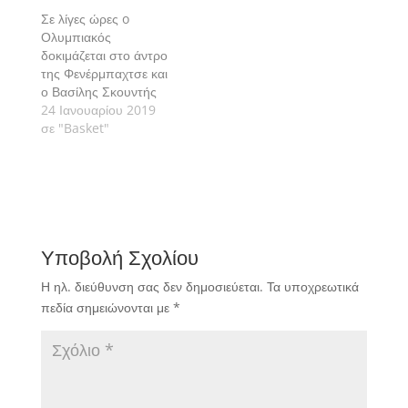
Σε λίγες ώρες o
Ολυμπιακός
δοκιμάζεται στο άντρο
της Φενέρμπαχτσε και
ο Βασίλης Σκουντής
ανακατεύει τα
24 Ιανουαρίου 2019
δωδεκάρια του Μπλατ,
σε "Basket"
του Ομπράντοβιτς και
του Πιτίνο!
Υποβολή Σχολίου
Η ηλ. διεύθυνση σας δεν δημοσιεύεται.
Τα υποχρεωτικά
πεδία σημειώνονται με
*