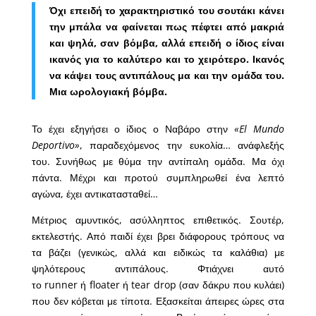
Όχι επειδή το χαρακτηριστικό του σουτάκι κάνει
την μπάλα να φαίνεται πως πέφτει από μακριά
και ψηλά, σαν βόμβα, αλλά επειδή ο ίδιος είναι
ικανός για το καλύτερο και το χειρότερο. Ικανός
να κάψει τους αντιπάλους μα και την ομάδα του.
Μια ωρολογιακή βόμβα.
Το έχει εξηγήσει ο ίδιος ο Ναβάρο στην
«El Mundo
Deportivo»
, παραδεχόμενος την ευκολία… ανάφλεξής
του. Συνήθως με θύμα την αντίπαλη ομάδα. Μα όχι
πάντα. Μέχρι και προτού συμπληρωθεί ένα λεπτό
αγώνα, έχει αντικατασταθεί…
Μέτριος αμυντικός, ασύλληπτος επιθετικός. Σουτέρ,
εκτελεστής. Από παιδί έχει βρει διάφορους τρόπους να
τα βάζει (γενικώς, αλλά και ειδικώς τα καλάθια) με
ψηλότερους αντιπάλους. Φτιάχνει αυτό
το runner ή floater ή tear drop (σαν δάκρυ που κυλάει)
που δεν κόβεται με τίποτα. Εξασκείται άπειρες ώρες στα