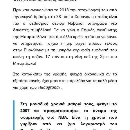
Πριν καν ανακοινώσει το 2018 την αποχώρησή του από
την ενεργό δράση, στα 38 του, ο Χουάνκι, ο οποίος είναι
πια ο σεβάσμιος σενιόρ Ναβάρο, υπογράφει νέο
δεκαετές συμβόλαιο! Για να γίνει ο Γενικός Διευθυντής
της Μπαρτσελόνα –και ό,τι άλλο κριθεί σκόπιμο να κάνει,
να υπηρετήσει. Τυχαίο ή μη, ρίχνει τίτλους τέλους
στην Ευρωλίγκα με τη μακράν κορυφαία εμφάνισή του
εκείνη τη σεζόν: 17 πόντοι στη νίκη επί της Χίμκι του
Μπαρτζώκα!
Στο κάτω-κάτω της γραφής, ψυχρά οικονομικά αν το
εξετάσει κανείς, έχει μπει στο παρελθόν για τα καλά μέσα
για χάρη των
«Blaugrana»
.
Στη μοναδική χρονιά μακριά τους, φεύγει το
2007 να πραγματοποιήσει το όνειρο της
συμμετοχής στο ΝΒΑ. Είναι η χρονιά που
γυρίζουν από κει (για λογαριασμό του