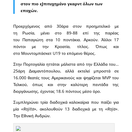
στον πιο εJπιτυχημένο γκαρντ όλων των
εποχών.
Προερχόμενος από 30άρα στον προημιτελικό με
τη Ρωσία, μένει στο 89-88 επί της παρέας
του Παπαγιώτη στα 10 ποντάκια. Αρκούν. Άλλοι 17
πόντοι με την Κροατία, τίτλος. Όπως και
στο Μουντομπάσκετ U19 το επόμενο θέρος.
Στην Πορτογαλία ηττάται μάλιστα από την Ελλάδα του…
25άρη Διαμαντόπουλου, αλλά εκτελεί μπροστά σε
16.000 θεατές τους Αμερικανούς και ψηφίζεται MVP του
Τελικού, όπως και στην καλύτερη πεντάδα της
διοργάνωσης, έχοντας 18.6 πόντους μέσο όρο.
Συμπληρώνει τρία διαδοχικά καλοκαίρια που παίζει για
μία
«Rojita»
, ακολουθούν 13 διαδοχικά με τη
«Roja»
.
Την Εθνική Ανδρών.