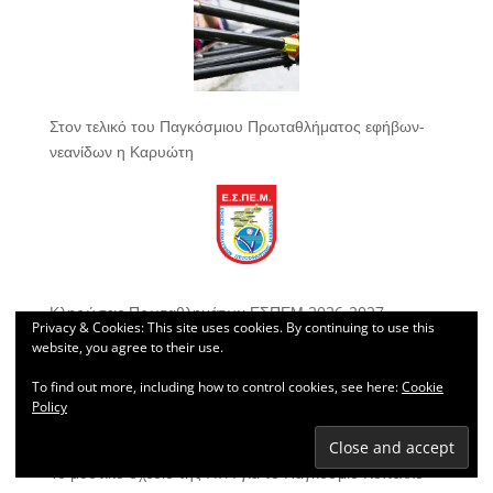
Στον τελικό του Παγκόσμιου Πρωταθλήματος εφήβων-
νεανίδων η Καρυώτη
Κληρώσεις Πρωταθλημάτων ΕΣΠΕΜ 2026-2027
Privacy & Cookies: This site uses cookies. By continuing to use this
website, you agree to their use.
To find out more, including how to control cookies, see here:
Cookie
Policy
Το μυστικό σχέδιο της FIFA για το Παγκόσμιο Κύπελλο