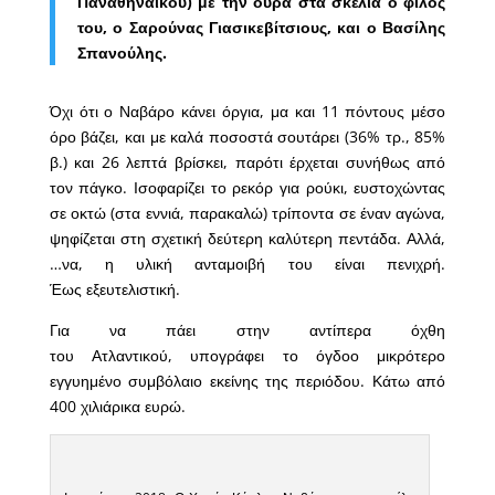
Παναθηναϊκού) με την ουρά στα σκέλια ο φίλος
του, ο Σαρούνας Γιασικεβίτσιους, και ο Βασίλης
Σπανούλης.
Όχι ότι ο Ναβάρο κάνει όργια, μα και 11 πόντους μέσο
όρο βάζει, και με καλά ποσοστά σουτάρει (36% τρ., 85%
β.) και 26 λεπτά βρίσκει, παρότι έρχεται συνήθως από
τον πάγκο. Ισοφαρίζει το ρεκόρ για ρούκι, ευστοχώντας
σε οκτώ (στα εννιά, παρακαλώ) τρίποντα σε έναν αγώνα,
ψηφίζεται στη σχετική δεύτερη καλύτερη πεντάδα. Αλλά,
…να, η υλική ανταμοιβή του είναι πενιχρή.
Έως εξευτελιστική.
Για να πάει στην αντίπερα όχθη
του Ατλαντικού, υπογράφει το όγδοο μικρότερο
εγγυημένο συμβόλαιο εκείνης της περιόδου. Κάτω από
400 χιλιάρικα ευρώ.