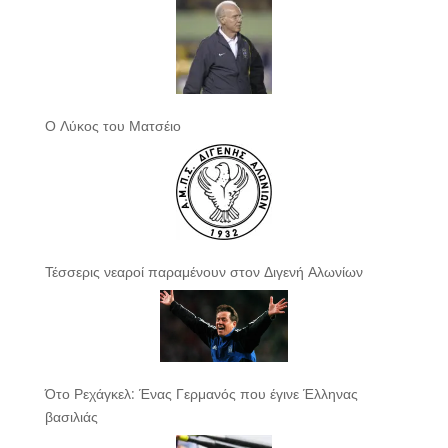
Ο Λύκος του Ματσέιο
Τέσσερις νεαροί παραμένουν στον Διγενή Αλωνίων
Ότο Ρεχάγκελ: Ένας Γερμανός που έγινε Έλληνας
βασιλιάς