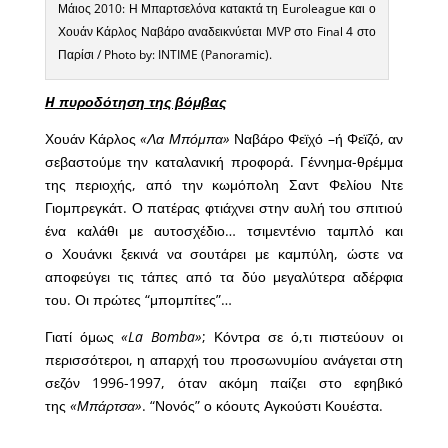
Μάιος 2010: Η Μπαρτσελόνα κατακτά τη Euroleague και ο
Χουάν Κάρλος Ναβάρο αναδεικνύεται MVP στο Final 4 στο
Παρίσι / Photo by: INTIME (Panoramic).
H πυροδότηση της βόμβας
Χουάν Κάρλος
«Λα Μπόμπα»
Ναβάρο Φεϊχό –ή Φεϊζό, αν
σεβαστούμε την καταλανική προφορά. Γέννημα-θρέμμα
της περιοχής, από την κωμόπολη Σαντ Φελίου Ντε
Γιομπρεγκάτ. Ο πατέρας φτιάχνει στην αυλή του σπιτιού
ένα καλάθι με αυτοσχέδιο… τσιμεντένιο ταμπλό και
ο Χουάνκι ξεκινά να σουτάρει με καμπύλη, ώστε να
αποφεύγει τις τάπες από τα δύο μεγαλύτερα αδέρφια
του. Οι πρώτες “μπομπίτες”…
Γιατί όμως
«La Bomba»
; Κόντρα σε ό,τι πιστεύουν οι
περισσότεροι, η απαρχή του προσωνυμίου ανάγεται στη
σεζόν 1996-1997, όταν ακόμη παίζει στο εφηβικό
της
«Μπάρτσα»
. “Νονός” ο κόουτς Αγκούστι Κουέστα.