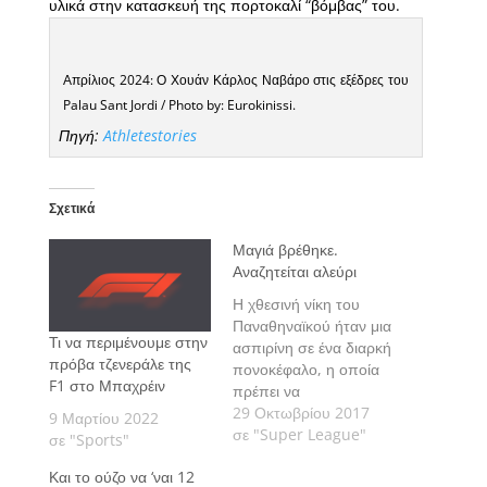
υλικά στην κατασκευή της πορτοκαλί “βόμβας” του.
Απρίλιος 2024: Ο Χουάν Κάρλος Ναβάρο στις εξέδρες του
Palau Sant Jordi / Photo by: Eurokinissi.
Πηγή:
Athletestories
Σχετικά
Μαγιά βρέθηκε.
Αναζητείται αλεύρι
Η χθεσινή νίκη του
Παναθηναϊκού ήταν μια
Τι να περιμένουμε στην
ασπιρίνη σε ένα διαρκή
πρόβα τζενεράλε της
πονοκέφαλο, η οποία
F1 στο Μπαχρέιν
πρέπει να
χρησιμοποιηθεί
29 Οκτωβρίου 2017
9 Μαρτίου 2022
κατάλληλα για την
σε "Super League"
σε "Sports"
πλήρη ανάρρωση του
Και το ούζο να ‘ναι 12
ασθενούς.