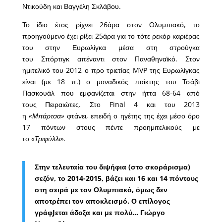
Ντικούδη και Βαγγέλη Σκλάβου.
Το ίδιο έτος ρίχνει 26άρα στον Ολυμπιακό, το
προηγούμενο έχει ρίξει 25άρα για το τότε ρεκόρ καριέρας
του στην Ευρωλίγκα μέσα στη στρούγκα
του Σπόρτιγκ απέναντι στον Παναθηναϊκό. Στον
ημιτελικό του 2012 ο προ τριετίας MVP της Ευρωλίγκας
είναι (με 18 π.) ο μοναδικός παίκτης του Τσάβι
Πασκουάλ που εμφανίζεται στην ήττα 68-64 από
τους Πειραιώτες. Στο Final 4 και του 2013
η
«Μπάρτσα»
φτάνει, επειδή ο ηγέτης της έχει μέσο όρο
17 πόντων στους πέντε προημιτελικούς με
το
«Tριφύλλι».
Στην τελευταία του διψήφια (στο σκοράρισμα)
σεζόν, το 2014-2015, βάζει και 16 και 14 πόντους
στη σειρά με τον Ολυμπιακό, όμως δεν
αποτρέπει τον αποκλεισμό. Ο επίλογος
γράφJεται άδοξα και με πολύ… Γιώργο