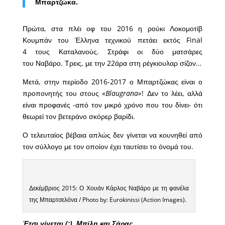
Μπαρτζώκα.
Πρώτα, στα πλέι οφ του 2016 η ρούκι Λοκομοτίβ
Κουμπάν του Έλληνα τεχνικού πετάει εκτός Final
4 τους Καταλανούς. Στράφι οι δύο ματσάρες
του Ναβάρο. Τρεις, με την 22άρα στη ρέγκιουλαρ σίζον…
Μετά, στην περίοδο 2016-2017 ο Μπαρτζώκας είναι ο
προπονητής του στους
«Blaugrana»
! Δεν το λέει, αλλά
είναι προφανές -από τον μικρό χρόνο που του δίνει- ότι
θεωρεί τον βετεράνο σκόρερ βαρίδι.
Ο τελευταίος βέβαια απλώς δεν γίνεται να κουνηθεί από
τον σύλλογο με τον οποίον έχει ταυτίσει το όνομά του.
Δεκέμβριος 2015: Ο Χουάν Κάρλος Ναβάρο με τη φανέλα
της Μπαρτσελόνα / Photo by: Eurokinissi (Action Images).
Έτσι γίνεται (;), Μπίλη και Σάρας