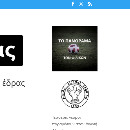
ς έδρας
Τέσσερις νεαροί
παραμένουν στον Διγενή