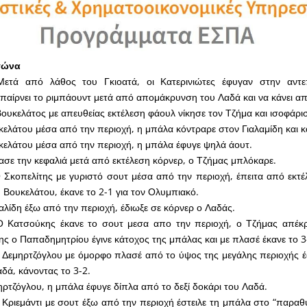
αγώνα
Μετά από λάθος του Γκιοατά, οι Κατερινιώτες έφυγαν στην αντε
παίρνει το ριμπάουντ μετά από απομάκρυνση του Λαδά και να κάνει απ
Βουκελάτος με απευθείας εκτέλεση φάουλ νίκησε τον Τζήμα και ισοφάρισ
κελάτου μέσα από την περιοχή, η μπάλα κόντραρε στον Γιαλαμίδη και κ
κελάτου μέσα από την περιοχή, η μπάλα έφυγε ψηλά άουτ.
ιασε την κεφαλιά μετά από εκτέλεση κόρνερ, ο Τζήμας μπλόκαρε.
 Σκοπελίτης με γυριστό σουτ μέσα από την περιοχή, έπειτα από εκτέ
Βουκελάτου, έκανε το 2-1 για τον Ολυμπιακό.
αλίδη έξω από την περιοχή, έδιωξε σε κόρνερ ο Λαδάς.
Ο Κατσούκης έκανε το σουτ μεσα απο την περιοχή, ο Τζήμας απέκ
ης ο Παπαδημητρίου έγινε κάτοχος της μπάλας και με πλασέ έκανε το 3
 Δεμηρτζόγλου με όμορφο πλασέ από το ύψος της μεγάλης περιοχής έ
αδά, κάνοντας το 3-2.
ηρτζόγλου, η μπάλα έφυγε δίπλα από το δεξί δοκάρι του Λαδά.
 Κριεμάντι με σουτ έξω από την περιοχή έστειλε τη μπάλα στο “παραθ