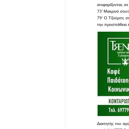
ισοφαρίζοντας σε 
73′ Μακρινό σουτ
79′ Ο Τζούριτς σ
την προσπάθεια 
Διαιτητής του αγ