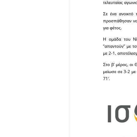
τελευταίας αγωνι
Σε ένα ανοικτό 
προσπάθησαν να 
για φέτος.
Η ομάδα του Νί
“απαντούν” με το
με 2-1, αποτέλεσ
Στο β’ μέρος, οι
μείωσε σε 3-2 με
71′.