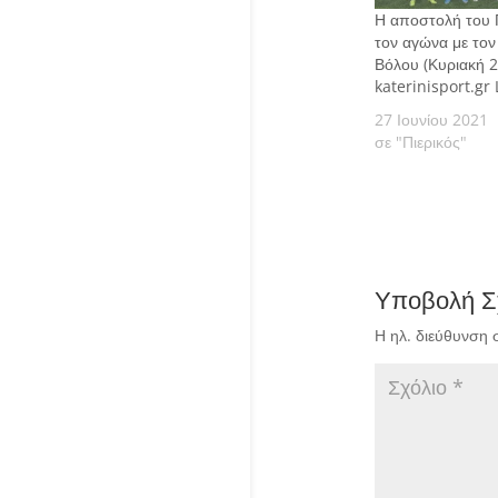
Η αποστολή του Π
τον αγώνα με το
Βόλου (Κυριακή 2
katerinisport.gr 
27 Ιουνίου 2021
σε "Πιερικός"
Υποβολή Σ
Η ηλ. διεύθυνση 