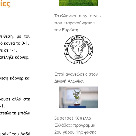
Τα ελληνικά mega deals
που «ταρακούνησαν»
την Ευρώπη
πίθεση, με τον
ό κοντά το 0-1.
ε σε 1-1.
ατέληξε κόρνερ.
Επτά ανανεώσεις στον
λεση κόρνερ και
Διγενή Αλωνίων
ρουσε αλλά στη
-1.
στειλε τη μπάλα
Superbet Κύπελλο
Ελλάδας: πρόγραμμα
2ου γύρου 1ης φάσης
υράκι” του Λαδά