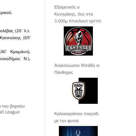
Εξαιρετικός ο
ερικού.
Κυνηγάκης, 6ος στα
3.000μ Knockout sprint
λέβας (26′ λ.τ.
 Κατσούκης (69′
6′ Κριεμάντι),
ουκοδήμος Ν.),
Ανακοίνωσαν Μπάδη οι
Πάνθηρες
 του βορείου
all League
Καλοκαιριάτικο παιχνίδι
με την φωτιά