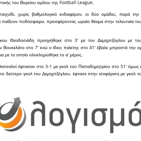
στικής του Βορείου ομίλου της Football League.
παιχνίδι, χωρίς βαθμολογικό ενδιαφέρον, οι δύο ομάδες, παρά την
παίξουν ποδόσφαιρο, προσφέροντας ωραίο θέαμα στην τελευταία τ
κου Θεοδοσιάδη προηγήθηκε στο 3′ με τον Δεμηρτζόγλου με το
ν Βουκελάτο στο 7′ ενώ ο ίδιος παίκτης στο 41′ έβαλε μπροστά την 
μα με το οποίο ολοκληρώθηκε το α’ μέρος.
 Θεσσαλοί έφτασαν στο 3-1 με γκολ του Παπαδημητρίου στο 51′ όμως 
 το δεύτερο γκολ του Δεμηρτζόγλου, έφτασε στην ισοφάριση με γκολ το