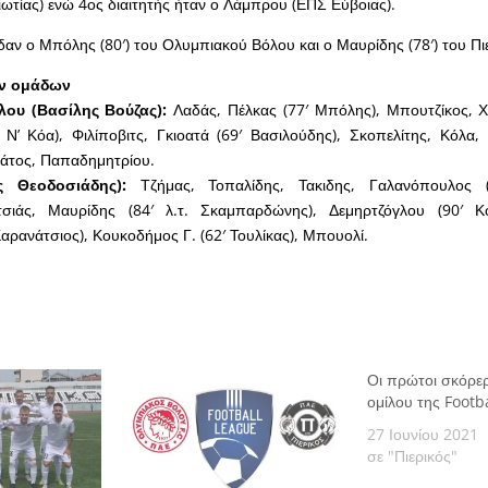
ιωτίας) ενώ 4ος διαιτητής ήταν ο Λάμπρου (ΕΠΣ Εύβοιας).
ίδαν ο Μπόλης (80′) του Ολυμπιακού Βόλου και ο Μαυρίδης (78′) του Πι
ων ομάδων
ου (Βασίλης Βούζας):
Λαδάς, Πέλκας (77′ Μπόλης), Μπουτζίκος, Χο
 Ν’ Κόα), Φιλίποβιτς, Γκιοατά (69′ Βασιλούδης), Σκοπελίτης, Κόλα,
λάτος, Παπαδημητρίου.
ς Θεοδοσιάδης):
Τζήμας, Τοπαλίδης, Τακιδης, Γαλανόπουλος (4
τσιάς, Μαυρίδης (84′ λ.τ. Σκαμπαρδώνης), Δεμηρτζόγλου (90′ Κ
Καρανάτσιος), Κουκοδήμος Γ. (62′ Τουλίκας), Μπουολί.
Οι πρώτοι σκόρερ
ομίλου της Footb
27 Ιουνίου 2021
σε "Πιερικός"