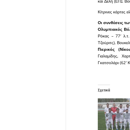
και Δελή (ΕΠΣ Βο
Κίτρινες κάρτες ε
Οι συνθέσεις τ
Ολυμπιακός Βόλ
Ρόκας – 77′ λ.τ.
Τζούριτς), Βουκε
Πιερικός (Νίκο
Γιαλαμίδης, Χαρ
Γκατσολάρι (62′ 
Σχετικά