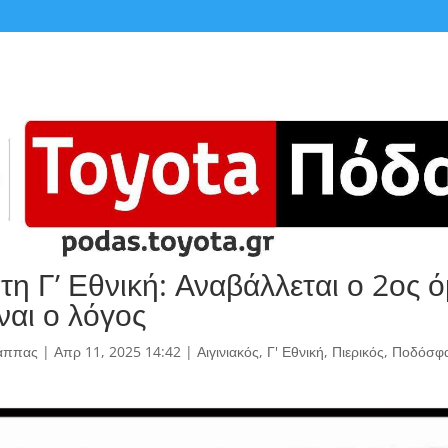
η Γ’ Εθνική: Αναβάλλεται ο 2ος ό
ναι ο λόγος
άππας
|
Απρ 11, 2025 14:42
|
Αιγινιακός
,
Γ' Εθνική
,
Πιερικός
,
Ποδόσφα