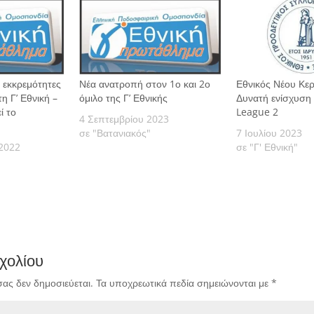
ι εκκρεμότητες
Νέα ανατροπή στον 1ο και 2ο
Εθνικός Νέου Κερ
η Γ’ Εθνική –
όμιλο της Γ’ Εθνικής
Δυνατή ενίσχυση
ί το
League 2
4 Σεπτεμβρίου 2023
σε "Βατανιακός"
7 Ιουλίου 2023
2022
σε "Γ' Εθνική"
χολίου
σας δεν δημοσιεύεται.
Τα υποχρεωτικά πεδία σημειώνονται με
*