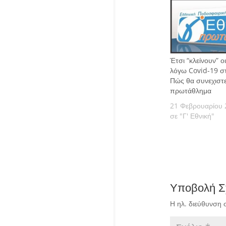
Έτσι “κλείνουν” ο
λόγω Covid-19 στ
Πώς θα συνεχιστε
πρωτάθλημα
21 Φεβρουαρίου 
σε "Γ' Εθνική"
Υποβολή Σ
Η ηλ. διεύθυνση 