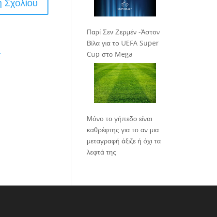
Παρί Σεν Ζερμέν -Άστον
Βίλα για το UEFA Super
.
Cup στο Mega
Μόνο το γήπεδο είναι
καθρέφτης για το αν μια
μεταγραφή άξιζε ή όχι τα
λεφτά της