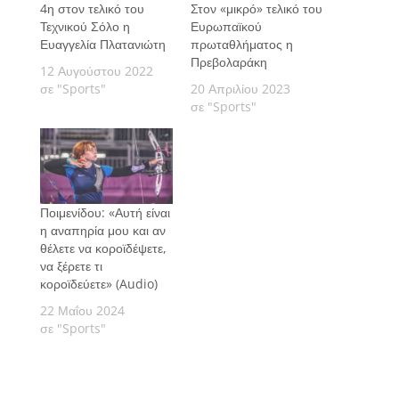
4η στον τελικό του
Στον «μικρό» τελικό του
Τεχνικού Σόλο η
Ευρωπαϊκού
Ευαγγελία Πλατανιώτη
πρωταθλήματος η
Πρεβολαράκη
12 Αυγούστου 2022
σε "Sports"
20 Απριλίου 2023
σε "Sports"
Ποιμενίδου: «Αυτή είναι
η αναπηρία μου και αν
θέλετε να κοροϊδέψετε,
να ξέρετε τι
κοροϊδεύετε» (Audio)
22 Μαΐου 2024
σε "Sports"