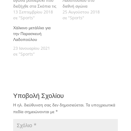
αγώνα ρόλλερσκι που
Λαδοπούλου στο
διεξήχθε στα Σκόπια τις
διεθνή αγώνα
12 και 13 Σεπτεμβρίου
13 Σεπτεμβρίου 2018
Ρόλλερσκι που
25 Αυγούστου 2018
2018.
σε "Sports"
πραγματοποιείται στο
σε "Sports"
Κρούσεβο της Πρώην
Χάλκινο μετάλλιο για
Γιουγκοσλαβικής
την Παρασκευή
Δημοκρατίας της
Λαδοπούλου
Μακεδονίας.
23 Ιανουαρίου 2021
σε "Sports"
Υποβολή Σχολίου
Η ηλ. διεύθυνση σας δεν δημοσιεύεται.
Τα υποχρεωτικά
πεδία σημειώνονται με
*