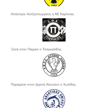
Απέκτησε Χατζηπουργάνη η ΑΕ Καρίτσας
Ξανά στον Πιερικό ο Τσαγκαλίδης
Παραμένει στον Διγενή Αλωνίων ο Χωλίδης