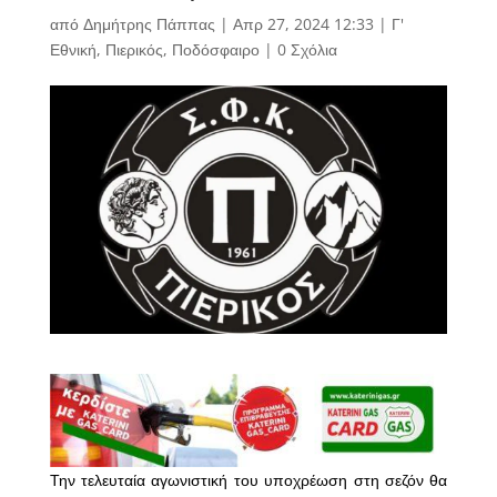
από
Δημήτρης Πάππας
|
Απρ 27, 2024 12:33
|
Γ'
Εθνική
,
Πιερικός
,
Ποδόσφαιρο
|
0 Σχόλια
Την τελευταία αγωνιστική του υποχρέωση στη σεζόν θα