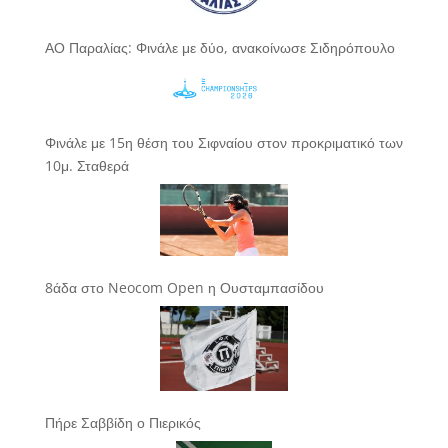
ΑΟ Παραλίας: Φινάλε με δύο, ανακοίνωσε Σιδηρόπουλο
Φινάλε με 15η θέση του Σιφναίου στον προκριματικό των
10μ. Σταθερά
8άδα στο Neocom Open η Ουσταμπασίδου
Πήρε Σαββίδη ο Πιερικός