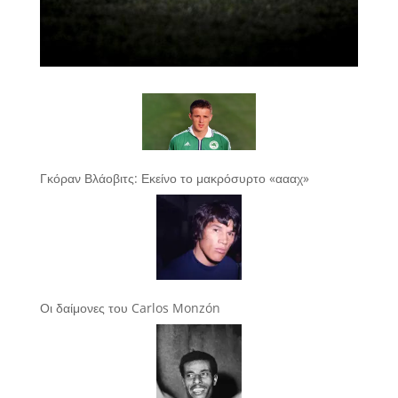
Γκόραν Βλάοβιτς: Εκείνο το μακρόσυρτο «αααχ»
Οι δαίμονες του Carlos Monzón