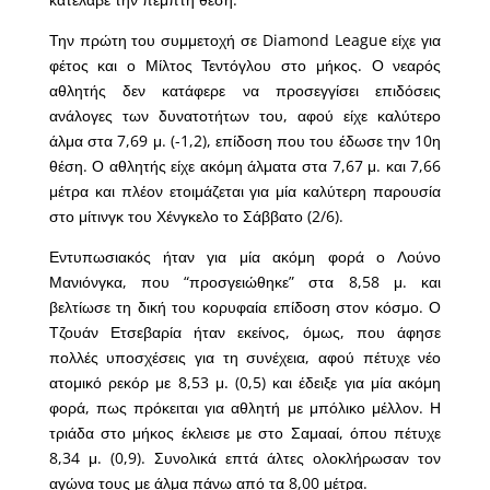
Την πρώτη του συμμετοχή σε Diamond League είχε για
φέτος και ο Μίλτος Τεντόγλου στο μήκος. Ο νεαρός
αθλητής δεν κατάφερε να προσεγγίσει επιδόσεις
ανάλογες των δυνατοτήτων του, αφού είχε καλύτερο
άλμα στα 7,69 μ. (-1,2), επίδοση που του έδωσε την 10η
θέση. Ο αθλητής είχε ακόμη άλματα στα 7,67 μ. και 7,66
μέτρα και πλέον ετοιμάζεται για μία καλύτερη παρουσία
στο μίτινγκ του Χένγκελο το Σάββατο (2/6).
Εντυπωσιακός ήταν για μία ακόμη φορά ο Λούνο
Μανιόνγκα, που “προσγειώθηκε” στα 8,58 μ. και
βελτίωσε τη δική του κορυφαία επίδοση στον κόσμο. Ο
Τζουάν Ετσεβαρία ήταν εκείνος, όμως, που άφησε
πολλές υποσχέσεις για τη συνέχεια, αφού πέτυχε νέο
ατομικό ρεκόρ με 8,53 μ. (0,5) και έδειξε για μία ακόμη
φορά, πως πρόκειται για αθλητή με μπόλικο μέλλον. Η
τριάδα στο μήκος έκλεισε με στο Σαμααί, όπου πέτυχε
8,34 μ. (0,9). Συνολικά επτά άλτες ολοκλήρωσαν τον
αγώνα τους με άλμα πάνω από τα 8,00 μέτρα.