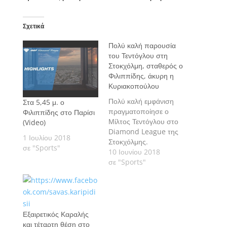
Σχετικά
Πολύ καλή παρουσία
του Τεντόγλου στη
Στοκχόλμη, σταθερός ο
Φιλιππίδης, άκυρη η
Κυριακοπούλου
Πολύ καλή εμφάνιση
Στα 5,45 μ. ο
πραγματοποίησε ο
Φιλιππίδης στο Παρίσι
Μίλτος Τεντόγλου στο
(Video)
Diamond League της
1 Ιουλίου 2018
Στοκχόλμης.
σε "Sports"
10 Ιουνίου 2018
σε "Sports"
Εξαιρετικός Καραλής
και τέταρτη θέση στο