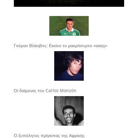
Γκόραν Βλάοβιτς: Εκείνο το μακρόσυρτο «αααχ»
Οι δαίμονες του Carlos Monzón
Ο ξυπόλητος πρίγκιπας της Αφρικής