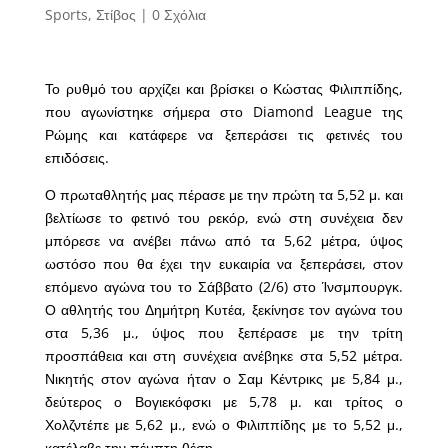
Sports
,
Στίβος
|
0 Σχόλια
Το ρυθμό του αρχίζει και βρίσκει ο Κώστας Φιλιππίδης,
που αγωνίστηκε σήμερα στο Diamond League της
Ρώμης και κατάφερε να ξεπεράσει τις φετινές του
επιδόσεις.
Ο πρωταθλητής μας πέρασε με την πρώτη τα 5,52 μ. και
βελτίωσε το φετινό του ρεκόρ, ενώ στη συνέχεια δεν
μπόρεσε να ανέβει πάνω από τα 5,62 μέτρα, ύψος
ωστόσο που θα έχει την ευκαιρία να ξεπεράσει, στον
επόμενο αγώνα του το Σάββατο (2/6) στο Ίνσμπουργκ.
Ο αθλητής του Δημήτρη Κυτέα, ξεκίνησε τον αγώνα του
στα 5,36 μ., ύψος που ξεπέρασε με την τρίτη
προσπάθεια και στη συνέχεια ανέβηκε στα 5,52 μέτρα.
Νικητής στον αγώνα ήταν ο Σαμ Κέντρικς με 5,84 μ.,
δεύτερος ο Βογιεκόφσκι με 5,78 μ. και τρίτος ο
Χολζντέπε με 5,62 μ., ενώ ο Φιλιππίδης με το 5,52 μ.,
κατέλαβε την πέμπτη θέση.