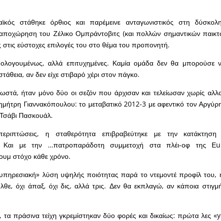
ϊκός στάθηκε όρθιος και παρέμεινε ανταγωνιστικός στη δύσκολ
αποχώρηση του Ζέλικο Ομπράντοβιτς (και πολλών σημαντικών παικτώ
ίς στις εύστοχες επιλογές του στο θέμα του προπονητή.
ολογουμένως, αλλά επιτυχημένες. Καμία ομάδα δεν θα μπορούσε 
τάθεια, αν δεν είχε στιβαρό χέρι στον πάγκο.
ωστά, ήταν μόνο δύο οι σεζόν που άρχισαν και τελείωσαν χωρίς αλ
ημήτρη Γιαννακόπουλου: το μεταβατικό 2012-3 με αφεντικό τον Αργύρ
 Τσάβι Πασκουάλ.
εριπτώσεις, η σταθερότητα επιβραβεύτηκε με την κατάκτηση 
. Και με την …πατροπαράδοτη συμμετοχή στα πλέι-οφ της Εu
ουμ στόχο κάθε χρόνο.
υπηρεσιακή» λύση υψηλής ποιότητας παρά το ντεμοντέ προφίλ του, 
λθε, όχι άπαξ, όχι δις, αλλά τρις. Δεν θα εκπλαγώ, αν κάποια στιγμή
νο, τα πράσινα τείχη γκρεμίστηκαν δύο φορές και δικαίως: πρώτα λες «