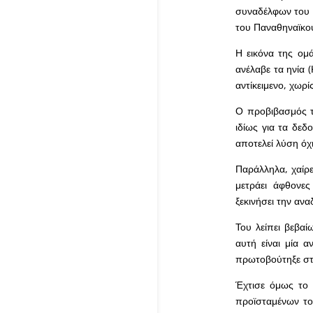
συναδέλφων του γ
του Παναθηναϊκο
Η εικόνα της ομ
ανέλαβε τα ηνία 
αντίκειμενο, χωρ
Ο προβιβασμός το
ιδίως για τα δε
αποτελεί λύση όχι
Παράλληλα, χαίρε
μετράει άφθονε
ξεκινήσει την αν
Του λείπει βεβα
αυτή είναι μία 
πρωτοβούτηξε στ
Έχτισε όμως το 
προϊσταμένων το