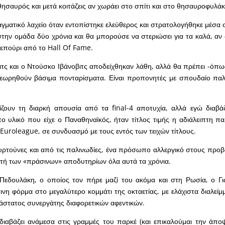
ησαυρός και μετά κοιτάζεις αν χωράει στο σπίτι και στο θησαυροφυλάκ
ματικό λαχείο όταν εντοπίστηκε ελεύθερος και στρατολογήθηκε μέσα 
στην ομάδα δύο χρόνια και θα μπορούσε να στεριώσει για τα καλά, αν 
λεπούρι από το Hall Of Fame.
τς και ο Ντούσκο Ιβάνοβιτς αποδείχθηκαν λάθη, αλλά θα πρέπει -όπ
εωρηθούν βάσιμα πονταρίσματα. Είναι προπονητές με σπουδαίο παλμ
ίζουν τη διαρκή απουσία από τα final-4 αποτυχία, αλλά εγώ διαβά
το υλικό που είχε ο Παναθηναϊκός, ήταν τίτλος τιμής η αδιάλειπτη π
 Euroleague, σε συνδυασμό με τους εντός των τειχών τίτλους.
ρτούνες και από τις παλινωδίες, ένα πρόσωπο αλλεργικό στους προβ
τή των «πράσινων» αποδυτηρίων όλα αυτά τα χρόνια.
εδουλάκη, ο οποίος τον πήρε μαζί του ακόμα και στη Ρωσία, ο Γ
νη φόρμα στο μεγαλύτερο κομμάτι της οκταετίας, με ελάχιστα διαλείμμ
άστατος συνεργάτης διαφορετικών αφεντικών.
 διαβάζει ανάμεσα στις γραμμές του παρκέ (και επικαλούμαι την άπ