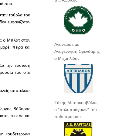
ιό σου.
στην τούρλα του
δεν εμφανιζόταν
ως ο Μπλατ στον
Ανανέωσε με
αρέ, πείρα και
Αναγέννηση Σφενδάμης
ο Μιχαηλίδης
ζω την εξίσωση
αρουσία του στα
ολείς αποτέλεσε
Σάκης Μπουκουβάλας,
ιώργος Βόβορας
ο “πολυπράγμων” του
ατα, πιστός και
ποδοσφαίρου
οψη «ουδέτερων»