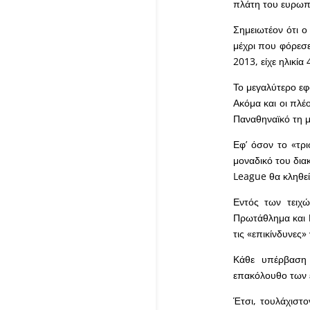
πλάτη του ευρωπ
Σημειωτέον ότι 
μέχρι που φόρεσε
2013, είχε ηλικί
Το μεγαλύτερο εφ
Ακόμα και οι πλέ
Παναθηναϊκό τη μ
Εφ’ όσον το «τρι
μοναδικό του δια
League θα κληθεί
Εντός των τειχώ
Πρωτάθλημα και Κ
τις «επικίνδυνες
Κάθε υπέρβαση 
επακόλουθο των έ
Έτσι, τουλάχιστο