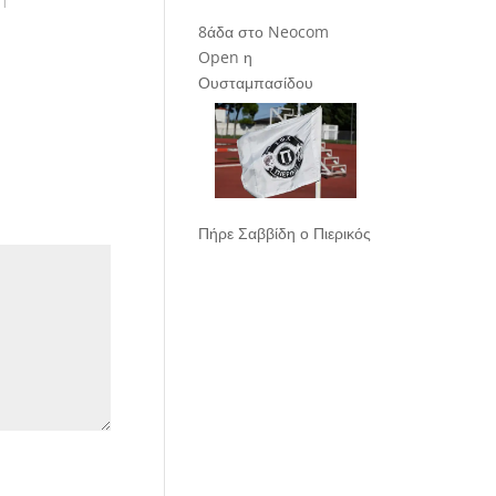
21
8άδα στο Neocom
Open η
Ουσταμπασίδου
Πήρε Σαββίδη ο Πιερικός