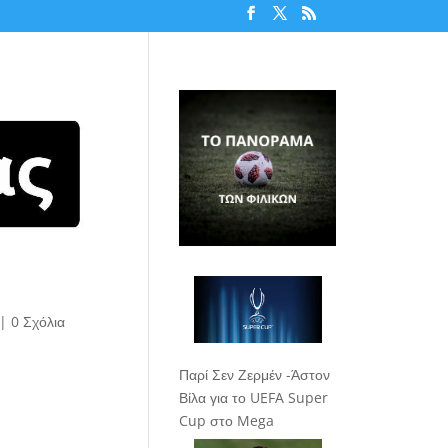
|
0 Σχόλια
Παρί Σεν Ζερμέν -Άστον
Βίλα για το UEFA Super
Cup στο Mega