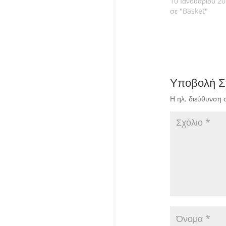
10 Ιανουαρίου 2
σε "Basket"
Υποβολή Σ
Η ηλ. διεύθυνση 