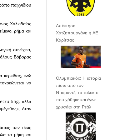
ρόπο παιχνιδιού
ονος Χαλκιδαίος
Απέκτησε
είμενο, ρήμα και
Χατζηπουργάνη η ΑΕ
Καρίτσας
λογική συνέχεια,
 όλους Βόβορας
α κερκίδας, ενώ
Ολυμπιακός: Η ιστορία
ποχρεώνεται να
πίσω από τον
Ντιομαντέ, το ταλέντο
που χάθηκε και έγινε
ecruiting, αλλά
χρυσάφι στη Ρεάλ
μέγεθος», όταν
άσεις των τέως
όλα τα μήκη και