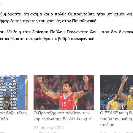
.
 θυμόμαστε, ότι ακόμα και ο πολύς Ομπράντοβιτς ήταν υπ’ ατμόν για
νηφοριές της πρώτης του χρονιάς στον Παναθηναϊκό.
ου έδειξε η τότε διοίκηση Παύλου Γιαννακόπουλου –που δεν διακριν
έτοια θέματα- ανταμείφθηκε σε βαθμό εκκωφαντικό.
ντ βάζει τέλος
Ο Πρίντεζης στο πάνθεον των
Ο ΕΣΑΚΕ και η B
Σάβο
κορυφαίων της Basket League
τιμούν την μνήμη
παιδιού
22 Ιουνίου 2022