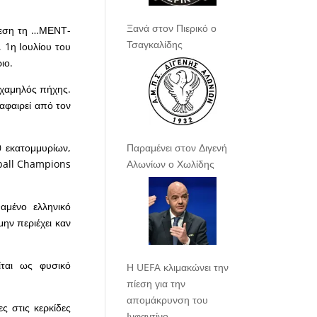
Ξανά στον Πιερικό ο
ίρεση τη …ΜΕΝΤ-
Τσαγκαλίδης
 1η Ιουλίου του
ιο.
ο χαμηλός πήχης.
 αφαιρεί από τον
Παραμένει στον Διγενή
0 εκατομμυρίων,
Αλωνίων ο Χωλίδης
tball Champions
αμένο ελληνικό
μην περιέχει καν
ίται ως φυσικό
Η UEFA κλιμακώνει την
πίεση για την
απομάκρυνση του
ς στις κερκίδες
Ινφαντίνο