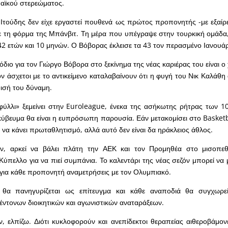
αϊκού στερεώματος.
ο Ιτούδης δεν είχε εργαστεί πουθενά ως πρώτος προπονητής -με εξα
 τη φόρμα της Μπάνβιτ. Τη μέρα που υπέγραψε στην τουρκική ομάδα,
α 42 ετών και 10 μηνών. Ο Βόβορας έκλεισε τα 43 τον περασμένο Ιανουάρ
όδιο για τον Γιώργο Βόβορα στο ξεκίνημα της νέας καριέρας του είναι 
ον άσχετοι με το αντικείμενο καταλαβαίνουν ότι η φυγή του Νικ Καλάθη
ισή του δύναμη.
φύλλι» ξεμείνει στην Euroleague, ένεκα της ασήκωτης ρήτρας των 1
κύβευμα θα είναι η ευπρόσωπη παρουσία. Εάν μετακομίσει στο Baske
 να κάνει πρωταθλητισμό, αλλά αυτό δεν είναι δα ηράκλειος άθλος.
ν, αρκεί να βάλει πλάτη την ΑΕΚ και τον Προμηθέα στο μισοπεθ
ύπελλο για να πιεί συμπάνια. Το καλεντάρι της νέας σεζόν μπορεί να 
» για κάθε προπονητή αναμετρήσεις με τον Ολυμπιακό.
θα πανηγυρίζεται ως επίτευγμα και κάθε αναποδιά θα συγχωρε
ντονων διοικητικών και αγωνιστικών αναταράξεων.
ν, ελπίζω. Διότι κυκλοφορούν και ανεπίδεκτοι θεραπείας αιθεροβάμονε