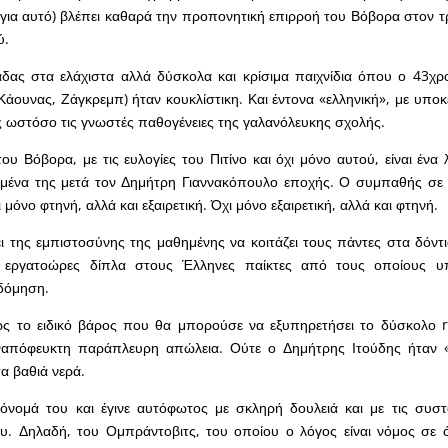
ια αυτό) βλέπει καθαρά την προπονητική επιρροή του Βόβορα στον τ
ύ.
άδας στα ελάχιστα αλλά δύσκολα και κρίσιμα παιχνίδια όπου ο 43χρ
(Κάουνας, Ζάγκρεμπ) ήταν κουκλίστικη. Και έντονα «ελληνική», με υποκ
ίς ωστόσο τις γνωστές παθογένειες της γαλανόλευκης σχολής.
υ Βόβορα, με τις ευλογίες του Πιτίνο και όχι μόνο αυτού, είναι ένα 
δομένα της μετά τον Δημήτρη Γιαννακόπουλο εποχής. Ο συμπαθής σε
 μόνο φτηνή, αλλά και εξαιρετική. Όχι μόνο εξαιρετική, αλλά και φτηνή.
ι της εμπιστοσύνης της μαθημένης να κοιτάζει τους πάντες στα δόντι
ς εργατοώρες δίπλα στους Έλληνες παίκτες από τους οποίους υ
αδόμηση.
ίως το ειδικό βάρος που θα μπορούσε να εξυπηρετήσει το δύσκολο r
αναπόφευκτη παράπλευρη απώλεια. Ούτε ο Δημήτρης Ιτούδης ήταν «
α βαθιά νερά.
όνομά του και έγινε αυτόφωτος με σκληρή δουλειά και με τις συστ
υ. Δηλαδή, του Ομπράντοβιτς, του οποίου ο λόγος είναι νόμος σε 