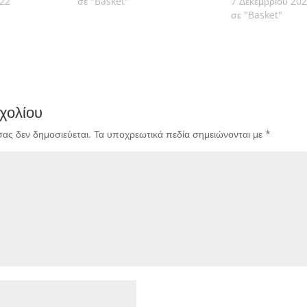
022
σε "Basket"
7 Δεκεμβρίου 20
σε "Basket"
χολίου
σας δεν δημοσιεύεται.
Τα υποχρεωτικά πεδία σημειώνονται με
*