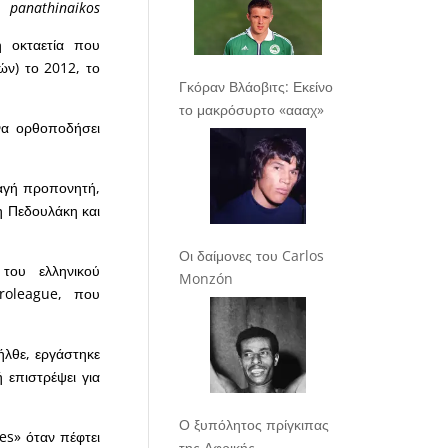
panathinaikos
η οκταετία που
ν) το 2012, το
Γκόραν Βλάοβιτς: Εκείνο
το μακρόσυρτο «αααχ»
να ορθοποδήσει
λαγή προπονητή,
η Πεδουλάκη και
Οι δαίμονες του Carlos
του ελληνικού
Monzón
roleague, που
ήλθε, εργάστηκε
 επιστρέψει για
Ο ξυπόλητος πρίγκιπας
yes» όταν πέφτει
της Αφρικής