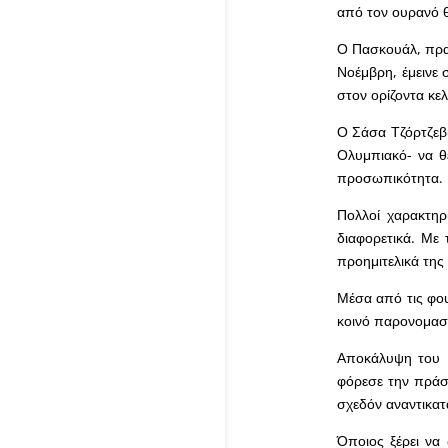
από τον ουρανό θ
Ο Πασκουάλ, πραγ
Νοέμβρη, έμεινε 
στον ορίζοντα κε
Ο Σάσα Τζόρτζεβι
Ολυμπιακό- να θ
προσωπικότητα.
Πολλοί χαρακτηρ
διαφορετικά. Με 
προημιτελικά της
Μέσα από τις φου
κοινό παρονομασ
Αποκάλυψη του Π
φόρεσε την πράσι
σχεδόν αναντικατ
Όποιος ξέρει να