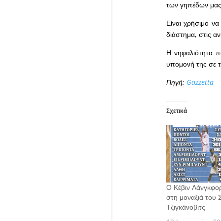
των γηπέδων μας
Είναι χρήσιμο να
διάστημα, στις α
Η νηφαλιότητα π
υπομονή της σε τ
Πηγή:
Gazzetta
Σχετικά
Ο Κέβιν Λάνγκφορ
στη μοναξιά του 
Τζιγκάνοβιτς