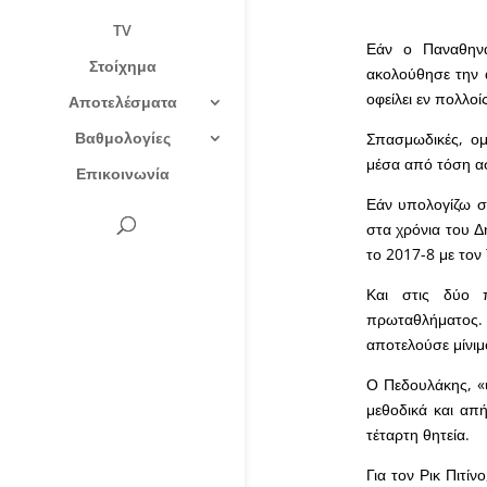
TV
Εάν ο Παναθηνα
Στοίχημα
ακολούθησε την 
οφείλει εν πολλο
Αποτελέσματα
Βαθμολογίες
Σπασμωδικές, ομ
μέσα από τόση ασ
Επικοινωνία
Εάν υπολογίζω σ
στα χρόνια του Δ
το 2017-8 με τον
Και στις δύο π
πρωταθλήματος
αποτελούσε μίνιμ
Ο Πεδουλάκης, «
μεθοδικά και απή
τέταρτη θητεία.
Για τον Ρικ Πιτί