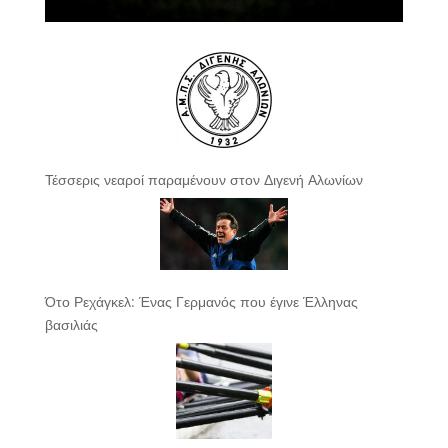
Τέσσερις νεαροί παραμένουν στον Διγενή Αλωνίων
Ότο Ρεχάγκελ: Ένας Γερμανός που έγινε Έλληνας
βασιλιάς