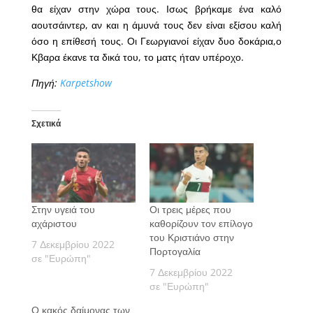
θα είχαν στην χώρα τους. Ισως βρήκαμε ένα καλό
αουτσάιντερ, αν και η άμυνά τους δεν είναι εξίσου καλή
όσο η επίθεσή τους. Οι Γεωργιανοί είχαν δυο δοκάρια,ο
Κβαρα έκανε τα δικά του, το ματς ήταν υπέροχο.
Πηγή:
Karpetshow
Σχετικά
Στην υγειά του
Οι τρεις μέρες που
αχάριστου
καθορίζουν τον επίλογο
του Κριστιάνο στην
7 Δεκεμβρίου 2022
Πορτογαλία
σε "Ευρώπη"
7 Δεκεμβρίου 2022
σε "Ευρώπη"
Ο κακός δαίμονας των