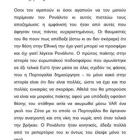
Οσοι τον αγαπούν κι όσοι αγαπούν να τον μισούν
περίμεναν τον Ρονάλντο κι αυτός πιστεύω τους
αποζημίωσε: η εμφάνισή του ήταν από αυτές που
άφησαν τους πάντες ευχαριστημένους. Οι θαυμαστές
του θα πουν πως απέδειξε (έστω κι αν δεν σκόραρε) ότι
την θέση στην Εθνική την έχει γιατί μπορεί να προσφέρει
και όχι γιατί λέγεται Ρονάλντο. Ο πρώτος παίκτης στην
ιστορία του ευρωπαϊκού ποδοσφαίρου που αγωνίστηκε
σε έξι τελικά Euro ήταν μέσα σε όλες σχεδόν τις φάσεις
που η Πορτογαλία δημιούργησε – το μόνο κακό στην
ιστορία είναι ότι δεν είναι πολλές, ώστε να έχει και πιο
πολλές ευκαιρίες να σκοράρει. Αθελά του θα μπορούσε
να είναι και μοιραίος παίκτης αφού μια υπόδειξη οφσάιντ
θέσης του στάθηκε αιτία να ακυρωθεί μέσω VAR ένα
γκολ του Ζότα με το οποίο οι Πορτογάλοι θα έφταναν
στην ανατροπή και στη νίκη πιο νωρίς από όταν τελικά
την βρήκαν. Ο Ρονάλντο ήταν κινητικός, έδειξε πολλά
από το ρεπερτόριο του κι όντως του έλειψε μόνο το
γκολ.