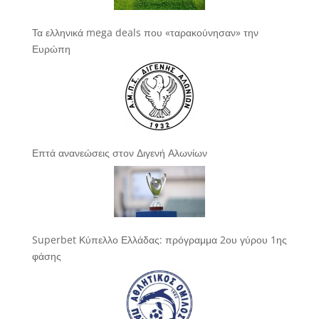
Τα ελληνικά mega deals που «ταρακούνησαν» την
Ευρώπη
Επτά ανανεώσεις στον Διγενή Αλωνίων
Superbet Κύπελλο Ελλάδας: πρόγραμμα 2ου γύρου 1ης
φάσης