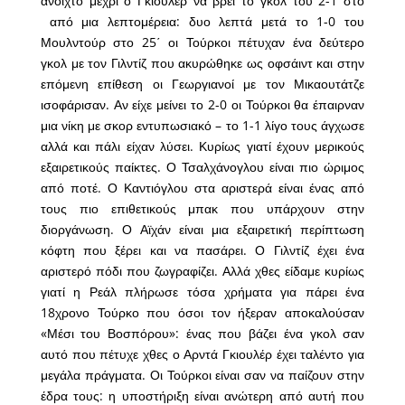
ανοιχτό μέχρι ο Γκιουλέρ να βρει το γκολ του 2-1 στο
από μια λεπτομέρεια: δυο λεπτά μετά το 1-0 του
Μουλντούρ στο 25΄ οι Τούρκοι πέτυχαν ένα δεύτερο
γκολ με τον Γιλντίζ που ακυρώθηκε ως οφσάιντ και στην
επόμενη επίθεση οι Γεωργιανοί με τον Μικαουτάτζε
ισοφάρισαν. Αν είχε μείνει το 2-0 οι Τούρκοι θα έπαιρναν
μια νίκη με σκορ εντυπωσιακό – το 1-1 λίγο τους άγχωσε
αλλά και πάλι είχαν λύσει. Κυρίως γιατί έχουν μερικούς
εξαιρετικούς παίκτες. Ο Τσαλχάνογλου είναι πιο ώριμος
από ποτέ. Ο Καντιόγλου στα αριστερά είναι ένας από
τους πιο επιθετικούς μπακ που υπάρχουν στην
διοργάνωση. Ο Αϊχάν είναι μια εξαιρετική περίπτωση
κόφτη που ξέρει και να πασάρει. Ο Γιλντίζ έχει ένα
αριστερό πόδι που ζωγραφίζει. Αλλά χθες είδαμε κυρίως
γιατί η Ρεάλ πλήρωσε τόσα χρήματα για πάρει ένα
18χρονο Τούρκο που όσοι τον ήξεραν αποκαλούσαν
«Μέσι του Βοσπόρου»: ένας που βάζει ένα γκολ σαν
αυτό που πέτυχε χθες ο Αρντά Γκιουλέρ έχει ταλέντο για
μεγάλα πράγματα. Οι Τούρκοι είναι σαν να παίζουν στην
έδρα τους: η υποστήριξη είναι ανώτερη από αυτή που