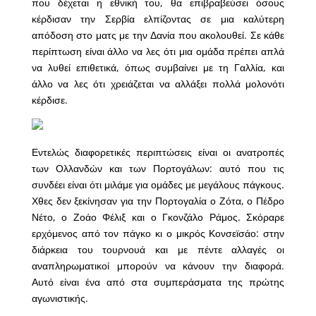
που δέχεται η εθνική του, θα επιβραβεύσει όσους
κέρδισαν την Σερβία ελπίζοντας σε μια καλύτερη
απόδοση στο ματς με την Δανία που ακολουθεί. Σε κάθε
περίπτωση είναι άλλο να λες ότι μια ομάδα πρέπει απλά
να λυθεί επιθετικά, όπως συμβαίνει με τη Γαλλία, και
άλλο να λες ότι χρειάζεται να αλλάξει πολλά μολονότι
κέρδισε.
Εντελώς διαφορετικές περιπτώσεις είναι οι ανατροπές
των Ολλανδών και των Πορτογάλων: αυτό που τις
συνδέει είναι ότι μιλάμε για ομάδες με μεγάλους πάγκους.
Χθες δεν ξεκίνησαν για την Πορτογαλία ο Ζότα, ο Πέδρο
Νέτο, ο Ζοάο Φέλιξ και ο Γκονζάλο Ράμος. Σκόραρε
ερχόμενος από τον πάγκο κι ο μικρός Κονσεϊσάο: στην
διάρκεια του τουρνουά και με πέντε αλλαγές οι
αναπληρωματικοί μπορούν να κάνουν την διαφορά.
Αυτό είναι ένα από στα συμπεράσματα της πρώτης
αγωνιστικής.