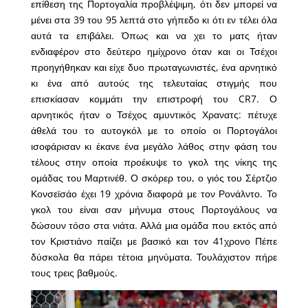
επίθεση της Πορτογαλία προβλέψιμη, ότι δεν μπορεί να
μένει στα 39 του 95 λεπτά στο γήπεδο κι ότι εν τέλει όλα
αυτά τα επιβάλει. Όπως και να χει το ματς ήταν
ενδιαφέρον στο δεύτερο ημίχρονο όταν και οι Τσέχοι
προηγήθηκαν και είχε δυο πρωταγωνιστές, ένα αρνητικό
κι ένα από αυτούς της τελευταίας στιγμής που
επισκίασαν κομμάτι την επιστροφή του CR7. Ο
αρνητικός ήταν ο Τσέχος αμυντικός Χρανατς: πέτυχε
άθελά του το αυτογκόλ με το οποίο οι Πορτογάλοι
ισοφάρισαν κι έκανε ένα μεγάλο λάθος στην φάση του
τέλους στην οποία προέκυψε το γκολ της νίκης της
ομάδας του Μαρτινέθ. Ο σκόρερ του, ο γιός του Σέρτζιο
Κονσεϊσάο έχει 19 χρόνια διαφορά με τον Ρονάλντο. Το
γκολ του είναι σαν μήνυμα στους Πορτογάλους να
δώσουν τόσο στα νιάτα. Αλλά μια ομάδα που εκτός από
τον Κριστιάνο παίζει με βασικό και τον 41χρονο Πέπε
δύσκολα θα πάρει τέτοια μηνύματα. Τουλάχιστον πήρε
τους τρεις βαθμούς.