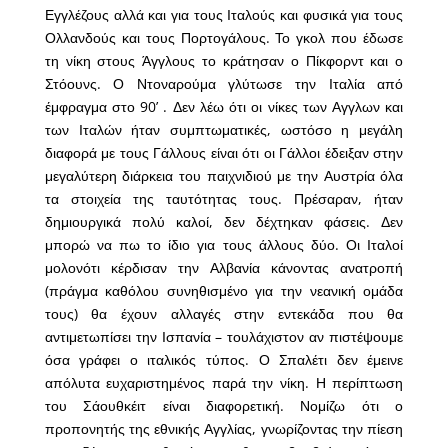
Εγγλέζους αλλά και για τους Ιταλούς και φυσικά για τους
Ολλανδούς και τους Πορτογάλους. Το γκολ που έδωσε
τη νίκη στους Άγγλους το κράτησαν ο Πίκφορντ και ο
Στόουνς. Ο Ντοναρούμα γλύτωσε την Ιταλία από
έμφραγμα στο 90’ . Δεν λέω ότι οι νίκες των Αγγλων και
των Ιταλών ήταν συμπτωματικές, ωστόσο η μεγάλη
διαφορά με τους Γάλλους είναι ότι οι Γάλλοι έδειξαν στην
μεγαλύτερη διάρκεια του παιχνιδιού με την Αυστρία όλα
τα στοιχεία της ταυτότητας τους. Πρέσαραν, ήταν
δημιουργικά πολύ καλοί, δεν δέχτηκαν φάσεις. Δεν
μπορώ να πω το ίδιο για τους άλλους δύο. Οι Ιταλοί
μολονότι κέρδισαν την Αλβανία κάνοντας ανατροπή
(πράγμα καθόλου συνηθισμένο για την νεανική ομάδα
τους) θα έχουν αλλαγές στην εντεκάδα που θα
αντιμετωπίσει την Ισπανία – τουλάχιστον αν πιστέψουμε
όσα γράφει ο ιταλικός τύπος. Ο Σπαλέτι δεν έμεινε
απόλυτα ευχαριστημένος παρά την νίκη. Η περίπτωση
του Σάουθκέιτ είναι διαφορετική. Νομίζω ότι ο
προπονητής της εθνικής Αγγλίας, γνωρίζοντας την πίεση