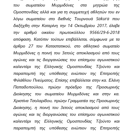
του σωματείου Μυρμιδόνες στα μητρώα της
Ομοσπονδίας αλλά και για τη συμμετοχή αθλητών του εν
λόγω σωματείου στο διεθνές Τουρνουά Sakura που
διεξήχθη στην Κατερίνη την 14 Οκτωβρίου 2017, έλαβε
την αριθμό οικείου πρωτοκόλλου 9566/29-6-2018
απόφαση. Κατόπιν τούτων επιβάλλεται, σύμφωνα με τα
άρθρο 27 του Καταστατικού, στο αθλητικό σωματείο
Μυρμιδόνες η ποινή του 3ετούς αποκλεισμού από τους
αγώνες και τις διοργανώσεις του επίσημου αγωνιστικού
καλεντάρι της Ελληνικής Ομοσπονδίας Τζούντο και
παραπομπή της υπόθεσης ενώπιον της Επιτροπής
Φιλάθλου Πνεύματος. Επίσης επιβάλλεται στην κα. Ελένη
Παπαδοπούλου, πρώην πρόεδρο της Προσωρινής
Διοίκησης του σωματείου Μυρμιδόνες και στην κα.
Χριστίνα Τσολαρίδου, πρώην Γραμματέα της Προσωρινής
Διοίκησης, η ποινή του 3ετούς αποκλεισμού από τους
αγώνες και τις διοργανώσεις του επίσημου αγωνιστικού
καλεντάρι της Ελληνικής Ομοσπονδίας Τζούντο και
παραπομπή της υπόθεσης ενώπιον της Επιτροπής