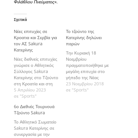
Φιλάθλου Πνεύματος».
Σχετικά
Νέες επιτυχίες σε
Το τζούντο της
Κροατια και Σερβία για
Κατερίνης δηλώνει
τον ΑΣ Sakura
παρών
Κατερίνης
Την Κυριακή 18
Νέες διεθνείς επιτυχίες
Νοεμβρίου
γνώρισε ο Αθλητικός
πραγματοποιήθηκε με
Σύλλογος Sakura
μεγάλη επιτυχία στο
Κατερίνης στο Τζούντο
γήπεδο της Νέας
στη Κροατία και στη
Σμύρνης το Διεθνές
23 Νοεμβρίου 2018
Σερβία.
5 Απριλίου 2023
Τουρνουά Τζούντο
σε "Sports"
σε "Sports"
«Πανιώνιος Cup».
6ο Διεθνές Τουρνουά
Τζούντο Sakura
Το Αθλητικό Σωματείο
Sakura Κατερίνης σε
συνεργασία με την