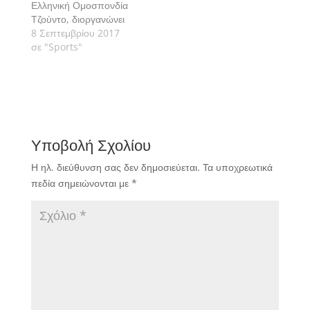
Ελληνική Ομοσπονδία
Τζούντο, διοργανώνει
το 6ο Διεθνές
8 Σεπτεμβρίου 2017
Τουρνουά Τζούντο
σε "Sports"
Sakura στις 14
Οκτωβρίου 2017
Υποβολή Σχολίου
Η ηλ. διεύθυνση σας δεν δημοσιεύεται.
Τα υποχρεωτικά
πεδία σημειώνονται με
*