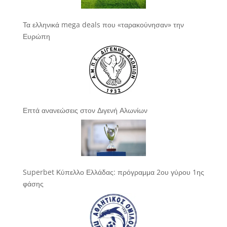
Τα ελληνικά mega deals που «ταρακούνησαν» την
Ευρώπη
Επτά ανανεώσεις στον Διγενή Αλωνίων
Superbet Κύπελλο Ελλάδας: πρόγραμμα 2ου γύρου 1ης
φάσης