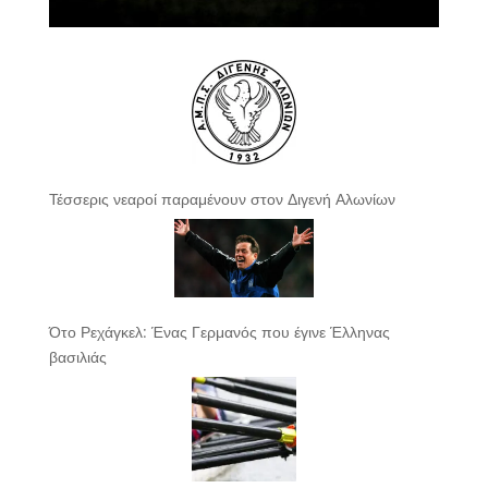
Τέσσερις νεαροί παραμένουν στον Διγενή Αλωνίων
Ότο Ρεχάγκελ: Ένας Γερμανός που έγινε Έλληνας
βασιλιάς