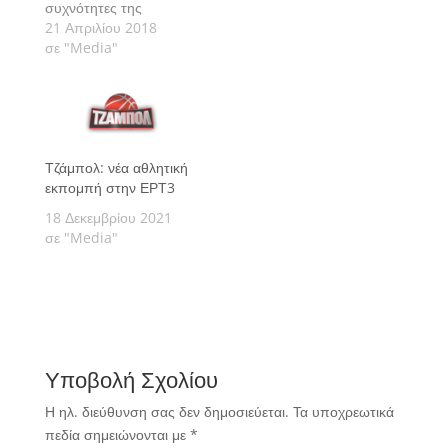
συχνότητες της
δημόσιας τηλεόρασης
21 Απριλίου 2018
που ξεκινά ειδικές
σε "Media"
εκπομπές… άμεσα.
Γράφει ο Mediaρχης
του Sport24.gr, Νίκος
Μποζιονέλος.
Τζάμπολ: νέα αθλητική
εκπομπή στην ΕΡΤ3
18 Δεκεμβρίου 2021
σε "Media"
Υποβολή Σχολίου
Η ηλ. διεύθυνση σας δεν δημοσιεύεται.
Τα υποχρεωτικά
πεδία σημειώνονται με
*