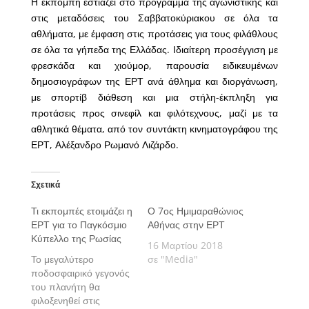
Η εκπομπή εστιάζει στο πρόγραμμα της αγωνιστικής και
στις μεταδόσεις του Σαββατοκύριακου σε όλα τα
αθλήματα, με έμφαση στις προτάσεις για τους φιλάθλους
σε όλα τα γήπεδα της Ελλάδας. Ιδιαίτερη προσέγγιση με
φρεσκάδα και χιούμορ, παρουσία ειδικευμένων
δημοσιογράφων της ΕΡΤ ανά άθλημα και διοργάνωση,
με σπορτίβ διάθεση και μια στήλη-έκπληξη για
προτάσεις προς σινεφίλ και φιλότεχνους, μαζί με τα
αθλητικά θέματα, από τον συντάκτη κινηματογράφου της
ΕΡΤ, Αλέξανδρο Ρωμανό Λιζάρδο.
Σχετικά
Τι εκπομπές ετοιμάζει η
Ο 7ος Ημιμαραθώνιος
ΕΡΤ για το Παγκόσμιο
Αθήνας στην ΕΡΤ
Κύπελλο της Ρωσίας
16 Μαρτίου 2018
Το μεγαλύτερο
σε "Media"
ποδοσφαιρικό γεγονός
του πλανήτη θα
φιλοξενηθεί στις