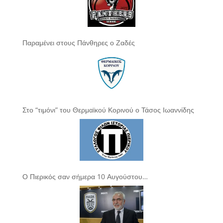
Παραμένει στους Πάνθηρες ο Ζαδές
Στο “τιμόνι” του Θερμαϊκού Κορινού ο Τάσος Ιωαννίδης
Ο Πιερικός σαν σήμερα 10 Αυγούστου…