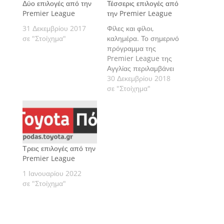
Δύο επιλογές από την
Τέσσερις επιλογές από
Premier League
την Premier League
31 Δεκεμβρίου 2017
Φίλες και φίλοι,
σε "Στοίχημα"
καλημέρα. Το σημερινό
πρόγραμμα της
Premier League της
Αγγλίας περιλαμβάνει
τέσσερις αγώνες με
30 Δεκεμβρίου 2018
τους οποίους
σε "Στοίχημα"
ολοκληρώνεται η 20η
αγωνιστική. Πάμε να
δούμε τις εκτιμήσεις
μας αναλυτικά.
Τρεις επιλογές από την
Premier League
1 Ιανουαρίου 2022
σε "Στοίχημα"