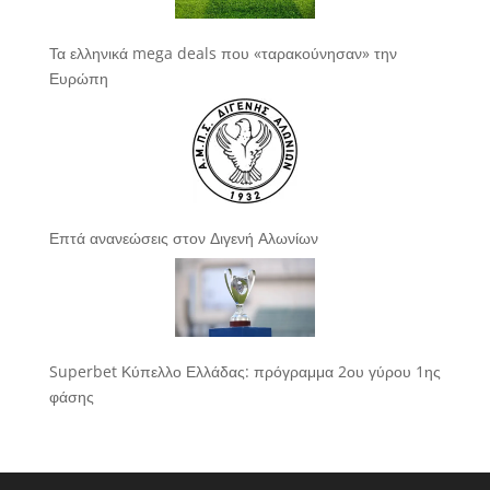
Τα ελληνικά mega deals που «ταρακούνησαν» την
Ευρώπη
Επτά ανανεώσεις στον Διγενή Αλωνίων
Superbet Κύπελλο Ελλάδας: πρόγραμμα 2ου γύρου 1ης
φάσης