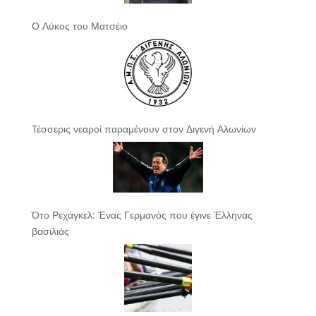
Ο Λύκος του Ματσέιο
Τέσσερις νεαροί παραμένουν στον Διγενή Αλωνίων
Ότο Ρεχάγκελ: Ένας Γερμανός που έγινε Έλληνας
βασιλιάς