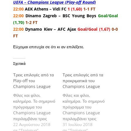
UEFA – Champions League (Play-off Round)
22:00
AEK Athens – Vidi FC
1 (1,60)
1-1 FT
22:00
Dinamo Zagreb – BSC Young Boys
Goal/Goal
(1,70)
1-2 FT
22:00
Dynamo Kiev – AFC Ajax
Goal/Goal (1,67)
0-0
FT
Εύχομαι επιτυχία σε ότι κι αν επιλέξετε.
Σχετικά
Τρεις επιλογές από τα
Τρεις επιλογές από τα
Play-off του
προκριματικά του
Champions League
Champions League
Φίλες και φίλοι,
Φίλες και φίλοι,
καλημέρα. Το σημερινό
καλημέρα. Το σημερινό
πρόγραμμα του
πρόγραμμα του
Champions League
Champions League
περιλαμβάνει τρεις
περιλαμβάνει τρεις
αγώνες για τον γύρο
22 Αυγούστου 2018
αγώνες για το δεύτερο
31 Ιουλίου 2018
των Play-off. Πάμε να
σε "Στοίχημα"
προκριματικό γύρο.
σε "Στοίχημα"