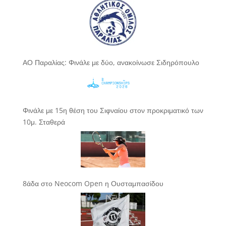
ΑΟ Παραλίας: Φινάλε με δύο, ανακοίνωσε Σιδηρόπουλο
Φινάλε με 15η θέση του Σιφναίου στον προκριματικό των
10μ. Σταθερά
8άδα στο Neocom Open η Ουσταμπασίδου