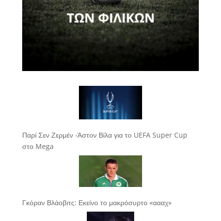
Παρί Σεν Ζερμέν -Άστον Βίλα για το UEFA Super Cup
στο Mega
Γκόραν Βλάοβιτς: Εκείνο το μακρόσυρτο «αααχ»