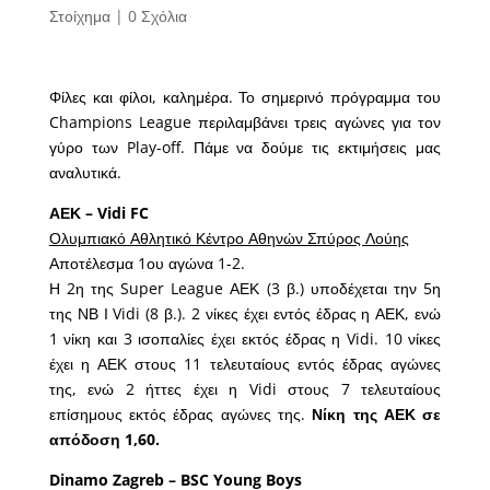
Στοίχημα
|
0 Σχόλια
Φίλες και φίλοι, καλημέρα. Το σημερινό πρόγραμμα του
Champions League περιλαμβάνει τρεις αγώνες για τον
γύρο των Play-off. Πάμε να δούμε τις εκτιμήσεις μας
αναλυτικά.
ΑΕΚ – Vidi FC
Ολυμπιακό Αθλητικό Κέντρο Αθηνών Σπύρος Λούης
Αποτέλεσμα 1ου αγώνα 1-2.
Η 2η της Super League ΑΕΚ (3 β.) υποδέχεται την 5η
της ΝΒ Ι Vidi (8 β.). 2 νίκες έχει εντός έδρας η ΑΕΚ, ενώ
1 νίκη και 3 ισοπαλίες έχει εκτός έδρας η Vidi. 10 νίκες
έχει η ΑΕΚ στους 11 τελευταίους εντός έδρας αγώνες
της, ενώ 2 ήττες έχει η Vidi στους 7 τελευταίους
επίσημους εκτός έδρας αγώνες της.
Νίκη της ΑΕΚ σε
απόδοση 1,60.
Dinamo Zagreb – BSC Young Boys