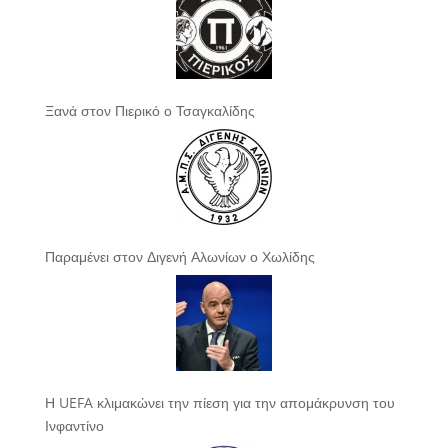
Ξανά στον Πιερικό ο Τσαγκαλίδης
Παραμένει στον Διγενή Αλωνίων ο Χωλίδης
Η UEFA κλιμακώνει την πίεση για την απομάκρυνση του
Ινφαντίνο