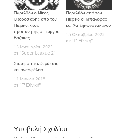
Παρελθόν ο Νίκος
Παρελθόν από τον
Θεοδοσιάδης από τον
Πιερικό οι Μπαλάφας
Πιερικό, νέος
και Χατζηκωνσταντίνου
προπονητής ο Γιώργος
15 Οκτωβρίου 2023
Βαζάκας
σε "Γ' Εθνική"
16 Ιανουαρίου 2022
σε "Super League 2"
Στασιμότητα, ζυμώσεις
και ανασφάλεια
11 Ιουνίου 2018
σε "Γ' Εθνική"
Υποβολή Σχολίου