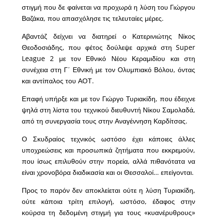
στιγμή που δε φαίνεται να προχωρά η λύση του Γιώργου
Βαζάκα, που απασχόλησε τις τελευταίες μέρες.
Αβαντάζ δείχνει να διατηρεί ο Κατερινιώτης Νίκος
Θεοδοσιάδης, που φέτος δούλεψε αρχικά στη Super
League 2 με τον Εθνικό Νέου Κεραμιδίου και στη
συνέχεια στη Γ΄ Εθνική με τον Ολυμπιακό Βόλου, όντας
και αντίπαλος του ΑΟΤ.
Επαφή υπήρξε και με τον Γιώργο Τυριακίδη, που έδειχνε
ψηλά στη λίστα του τεχνικού διευθυντή Νίκου Σαμολαδά,
από τη συνεργασία τους στην Αναγέννηση Καρδίτσας.
Ο Σκυδραίος τεχνικός ωστόσο έχει κάποιες άλλες
υποχρεώσεις και προσωπικά ζητήματα που εκκρεμούν,
που ίσως επιλυθούν στην πορεία, αλλά πιθανότατα να
είναι χρονοβόρα διαδικασία και οι Θεσσαλοί… επείγονται.
Προς το παρόν δεν αποκλείεται ούτε η λύση Τυριακίδη,
ούτε κάποια τρίτη επιλογή, ωστόσο, έδαφος στην
κούρσα τη δεδομένη στιγμή για τους «κυανέρυθρους»