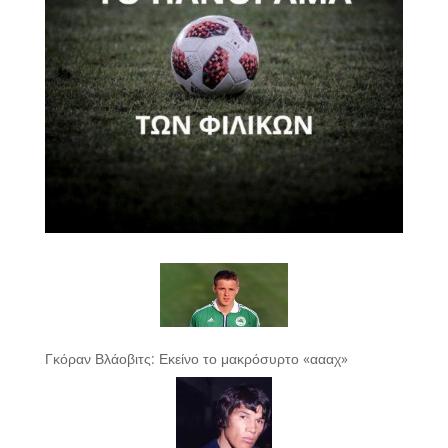
Γκόραν Βλάοβιτς: Εκείνο το μακρόσυρτο «αααχ»