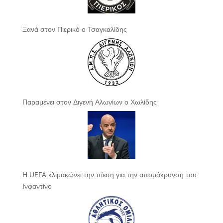
Ξανά στον Πιερικό ο Τσαγκαλίδης
Παραμένει στον Διγενή Αλωνίων ο Χωλίδης
Η UEFA κλιμακώνει την πίεση για την απομάκρυνση του
Ινφαντίνο