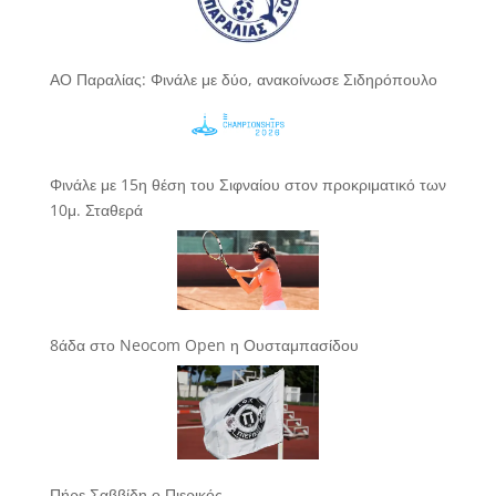
ΑΟ Παραλίας: Φινάλε με δύο, ανακοίνωσε Σιδηρόπουλο
Φινάλε με 15η θέση του Σιφναίου στον προκριματικό των
10μ. Σταθερά
8άδα στο Neocom Open η Ουσταμπασίδου
Πήρε Σαββίδη ο Πιερικός