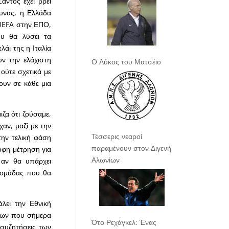
άντος έχει βρει
μυνας, η Ελλάδα
ι UEFA στην ΕΠΟ,
ου θα λύσει τα
λάι της η Ιταλία
υν την ελάχιστη
Ο Λύκος του Ματσέιο
ούτε σχετικά με
ουν σε κάθε μια
ιζα ότι ζούσαμε,
χαν, μαζί με την
Τέσσερις νεαροί
την τελική φάση
παραμένουν στον Διγενή
ροφη μέτρηση για
Αλωνίων
 αν θα υπάρχει
ς ομάδας που θα
άλει την Εθνική
άδων που σήμερα
Ότο Ρεχάγκελ: Ένας
 συζητήσεις των