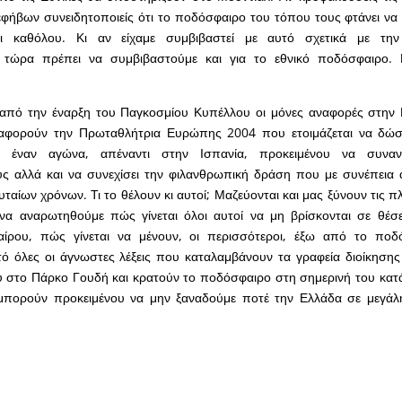
εφήβων συνειδητοποιείς ότι το ποδόσφαιρο του τόπου τους φτάνει να
χι καθόλου. Κι αν είχαμε συμβιβαστεί με αυτό σχετικά με τη
 τώρα πρέπει να συμβιβαστούμε και για το εθνικό ποδόσφαιρο. 
 από την έναρξη του Παγκοσμίου Κυπέλλου οι μόνες αναφορές στην 
 αφορούν την Πρωταθλήτρια Ευρώπης 2004 που ετοιμάζεται να δώσε
η έναν αγώνα, απέναντι στην Ισπανία, προκειμένου να συναν
ς αλλά και να συνεχίσει την φιλανθρωπική δράση που με συνέπεια 
υταίων χρόνων. Τι το θέλουν κι αυτοί; Μαζεύονται και μας ξύνουν τις πλ
να αναρωτηθούμε πώς γίνεται όλοι αυτοί να μη βρίσκονται σε θέσε
ίρου, πώς γίνεται να μένουν, οι περισσότεροι, έξω από το ποδ
ό όλες οι άγνωστες λέξεις που καταλαμβάνουν τα γραφεία διοίκησης
στο Πάρκο Γουδή και κρατούν το ποδόσφαιρο στη σημερινή του κατάν
μπορούν προκειμένου να μην ξαναδούμε ποτέ την Ελλάδα σε μεγάλ