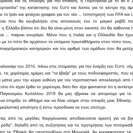
ομάδας και τις επιλογές για την επίθεση, η Πορτογαλία με το αν ο Σ
ορτασίλα” της κατάκτησης του Euro και λύσεις για το κέντρο της ά
με το Ιράν και φτιάχνει γραφείο για τον νέο … τοποτηρητή των FIFA κα
είναι που θα κουβαλήσει στις αποσκευές του το μαγικό ραβδί π
η Ελλάδα βλέπει ότι δεν θα είναι μόνη στον καναπέ, ότι θα κάθονται π
και … παίρνει κουράγιο. Μόνο που η Ιταλία και η Ολλανδία δεν έχο
ά με το πότε θα αρχίσουν τα επόμενα πρωταθλήματα στον τόπο τους, 
επαγγελματικών κατηγοριών και τον αριθμό των ομάδων που θα μετέχ
καλοκαίρι του 2016, πάνω στις ετοιμασίες για την έναρξη του Euro, νόμ
, τις χειρότερες ημέρες και “τα έβαζα” με τους ποδοσφαιριστές, που εί
 μάτια μου την κύρια ευθύνη για τον ντροπιαστικό αποκλεισμό από 
τότε ότι είχαν έρθει τα χειρότερα, διότι δεν είχα φανταστεί ότι η αντίστ
 Παγκοσμίου Κυπέλλου 2018 θα μας έβρισκε να απορούμε για το
να στηρίξει το άθλημα και να δίνει νόημα στην ύπαρξη μιας Εθνική
 ρεαλιστική απαίτηση ή έστω προσδοκία να τους επιτύχει.
ίας από τις μεγάλες διοργανώσεις αποδεικνύεται αρκετή για να βγ
μόδα”, δηλαδή από τις συζητήσεις και τις προτιμήσεις των πιτσιρικ
πό τις Εθνικές θα υποστηρίξουν στο Μουντιάλ. Αν κρυφακούσεις τις