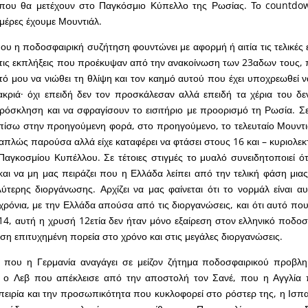
ου θα μετέχουν στο Παγκόσμιο Κύπελλο της Ρωσίας. Το countdow
ημέρες έχουμε Μουντιάλ.
ου η ποδοσφαιρική συζήτηση φουντώνει με αφορμή ή αιτία τις τελικές 
τις εκπλήξεις που προέκυψαν από την ανακοίνωση των 23αδων τους, 
τό μου να νιώθει τη θλίψη και τον καημό αυτού που έχει υποχρεωθεί 
κριά· όχι επειδή δεν τον προσκάλεσαν αλλά επειδή τα χέρια του δε
όσκληση και να σφραγίσουν το εισιτήριο με προορισμό τη Ρωσία. Σε 
 πίσω στην προηγούμενη φορά, στο προηγούμενο, το τελευταίο Μουντι
απλώς παρούσα αλλά είχε καταφέρει να φτάσει στους 16 και – κυριολεκ
αγκοσμίου Κυπέλλου. Σε τέτοιες στιγμές το μυαλό συνειδητοποιεί ότι
 και να μη μας πειράζει που η Ελλάδα λείπει από την τελική φάση μια
ύτερης διοργάνωσης. Αρχίζει να μας φαίνεται ότι το νορμάλ είναι 
 χρόνια, με την Ελλάδα απούσα από τις διοργανώσεις, και ότι αυτό πο
14, αυτή η χρυσή 12ετία δεν ήταν μόνο εξαίρεση στον ελληνικό ποδοσ
ση επιτυχημένη πορεία στο χρόνο και στις μεγάλες διοργανώσεις.
ς, που η Γερμανία αναγάγει σε μείζον ζήτημα ποδοσφαιρικού προβλ
ά ο Λεβ που απέκλεισε από την αποστολή τον Σανέ, που η Αγγλία π
μπειρία και την προσωπικότητα που κυκλοφορεί στο ρόστερ της, η Ισπα