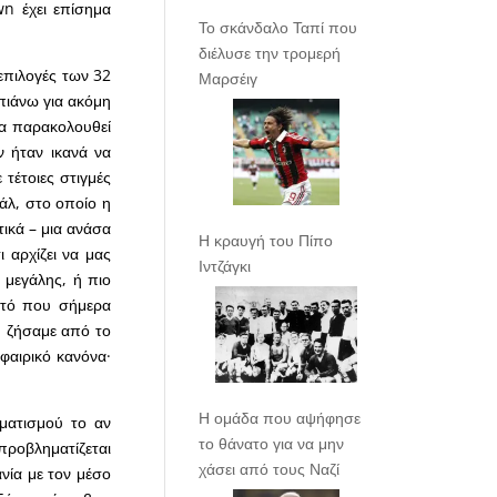
n έχει επίσημα
Το σκάνδαλο Ταπί που
διέλυσε την τρομερή
επιλογές των 32
Μαρσέιγ
πιάνω για ακόμη
να παρακολουθεί
ν ήταν ικανά να
τέτοιες στιγμές
άλ, στο οποίο η
τικά – μια ανάσα
Η κραυγή του Πίπο
 αρχίζει να μας
Ιντζάγκι
ς μεγάλης, ή πιο
αυτό που σήμερα
υ ζήσαμε από το
φαιρικό κανόνα·
Η ομάδα που αψήφησε
ηματισμού το αν
το θάνατο για να μην
ροβληματίζεται
χάσει από τους Ναζί
νία με τον μέσο