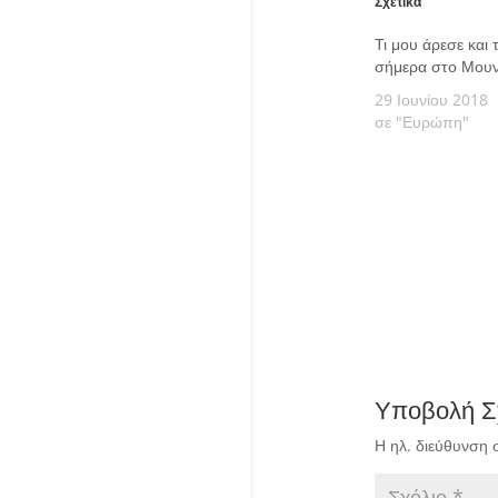
Σχετικά
Τι μου άρεσε και τ
σήμερα στο Μουν
29 Ιουνίου 2018
σε "Ευρώπη"
Υποβολή Σ
Η ηλ. διεύθυνση 