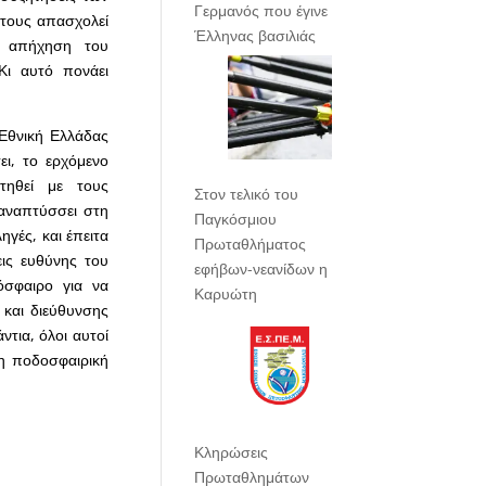
Γερμανός που έγινε
 τους απασχολεί
Έλληνας βασιλιάς
ν απήχηση του
Κι αυτό πονάει
Εθνική Ελλάδας
ι, το ερχόμενο
τηθεί με τους
Στον τελικό του
αναπτύσσει στη
Παγκόσμιου
ηγές, και έπειτα
Πρωταθλήματος
ις ευθύνης του
εφήβων-νεανίδων η
όσφαιρο για να
Καρυώτη
 και διεύθυνσης
τια, όλοι αυτοί
η ποδοσφαιρική
Κληρώσεις
Πρωταθλημάτων