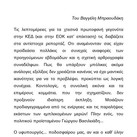
Του Βαγγέλη Μπραουδάκη
Τις λεπτομέρειες για τα χτεσινά πρωτοφανή γεγονότα
στην ΚΕΔ (και στην ΕΟΚ κατ’ επέκταση) τις διαβάζετε
στα αντίστοιχα ρεπορτάζ. Οτι αναμένονταν σας είχαν
προϊδεάσει πολλάκις οι συνεχείς αναφορές των
προηγούμενων εβδομάδων και η σχετική αρθρογραφία
συναδέλφων. Πως θα υπάρξουν μπόλικες ακόμα
ανάλογες εξελίξεις δεν χρειάζεται κανένας να έχει μαντικές
ικανότητες για να το προβλέψει, προκύπτει ως λογική
συνέχεια. Κοντολογίς, η συνολική εικόνα και τα
επιμέρους κομμάτια, που την σχηματίζουν, δεν
προξενούν ιδιαίτερη έκπληξη. Μοιάζουν
προδιαγεγραμμένα από τις ενέργειες και τις παραλήψεις
εκάστων των εμπλεκομένων μερών! Πλην ενός, του
πολιτικού προϊσταμένου Γιώργου Βασιλειάδη…
Ο υφυπουργός… ποδοσφαίρου μας, αν και ο καθ’ ύλην