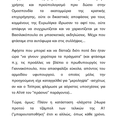
χρήσης και προϋπολογισμό πριν δώσει στην
Ομοσπονδία τα εκατομμύρια της κρατικής
επιχορήγησης, ούτε οι δικαστικές αποφάσεις για τους
κομμένους της Ευρωλίγκα ίδρωσαν το αφτί του, ούτε
απέφυγε να συγχρωτίζεται και να χαριεντίζεται με τον
Βασιλακόπουλο σε μπασκετικές εκδηλώσεις. Μέχρι που
φτάσαμε στα αυτόφωρα και στις συλλήψεις…
Αφήστε που μπορεί και να δίσταζε διότι ποτέ δεν ήταν
ώρα “να γίνουν χειρότερα τα πράγματα” (και φτάσαμε
π.χ. τις προάλλες να βλέπει ο πρωθυπουργός τον
Γιαννακόπουλο, που απασφαλίζει εύκολα, απόντος του
αρμοδίου υφυπουργού, ο οποίος μόλις την
προηγούμενη είχε καταγγελθεί για “μεροληψία” -ασχέτως
αν και ο Τσίπρας φλόμωσε με αόριστες υποσχέσεις για
το Alive τον “πράσινο” παράγοντα)…
Τώρα, όμως; Πλέον η κατάσταση -ελάχιστα 24ωρα
προτού τα τζάμπολ των τελικών της Α1
(“μπαρουταποθήκη” έτσι κι αλλιώς, όπως κάθε χρόνο,