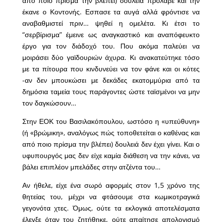
από ποιο πρίσμα την βλέπει) δουλειά πρόλαβε και την
έκανε ο Κοντονής. Εσπασε τα αυγά αλλά φρόντισε να
αναβαθμιστεί πριν… ψηθεί η ομελέτα. Κι έτσι το
“σερβίρισμα” έμεινε ως αναγκαστικό και αναπόφευκτο
έργο για τον διάδοχό του. Που ακόμα παλεύει να
μοιράσει δύο γαϊδουριών άχυρα. Κι ανακατεύτηκε τόσο
με τα πίτουρα που κινδυνεύει να τον φάνε και οι κότες
-αν δεν μπουκώσει με δεκάδες εκατομμύρια από τα
δημόσια ταμεία τους παράγοντες ώστε ταϊσμένοι να μην
τον δαγκώσουν…
Στην ΕΟΚ του Βασιλακόπουλου, ωστόσο η «υπεύθυνη»
(ή «βρώμικη», αναλόγως πώς τοποθετείται ο καθένας και
από ποιο πρίσμα την βλέπει) δουλειά δεν έχει γίνει. Και ο
υφυπουργός μας δεν είχε καμία διάθεση να την κάνει, να
βάλει επιπλέον μπελάδες στην ατζέντα του…
Αν ήθελε, είχε ένα σωρό αφορμές στον 1,5 χρόνο της
θητείας του, μέχρι να φτάσουμε στα κωμικοτραγικά
γεγονότα χτες. Όμως, ούτε τα εκλογικά αποτελέσματα
έλεγξε όταν του ζητήθηκε, ούτε απαίτησε απολογισμό