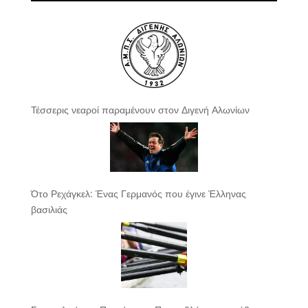
Τέσσερις νεαροί παραμένουν στον Διγενή Αλωνίων
Ότο Ρεχάγκελ: Ένας Γερμανός που έγινε Έλληνας
βασιλιάς