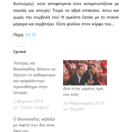
δυστυχώς)- ούτε αποφεύγεται ούτε αντιμετωπίζεται με
σιωπές και αποχές! Τώρα τα αβγά σπάσανε, έστω και
χωρίς την συμβολή του! Η ομελέτα ζητάει με το στανιό
μάγειρα και σερβιτόρο. Ούτε ψύλλος στον κόρφο του…
Πηγή:
Το 10
Σχετικά
Τσίπρας και
Βασιλειάδης θέλουν να
ζήσουν το καθαρότερο
και ασφαλέστερο
πρωτάθλημα στην
Δύο στην χαμένη τιμή
Ιστορία
του ενός
2 Μαρτίου 2018
16 Φεβρουαρίου 2019
σε "Super League"
σε "Basket"
Ο Βασιλειάδης εκβιάζει
με λεφτά που δεν είναι
δικά του