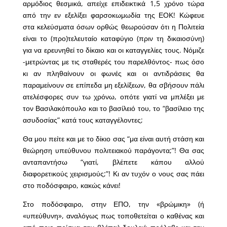
αρμόδιος θεσμικά, απείχε επιδεικτικά 1,5 χρόνο τώρα
από την εν εξελίξει φαρσοκωμωδία της ΕΟΚ! Κώφευε
στα κελεύσματα όσων ορθώς θεωρούσαν ότι η Πολιτεία
είναι το (προ)τελευταίο καταφύγιο (πριν τη δικαιοσύνη)
για να ερευνηθεί το δίκαιο και οι καταγγελίες τους. Νόμιζε
-μετρώντας με τις σταθερές του παρελθόντος- πως όσο
κι αν πληθαίνουν οι φωνές και οι αντιδράσεις θα
παραμείνουν σε επίπεδα μη εξελίξεων, θα σβήσουν πάλι
ατελέσφορες συν τω χρόνω, οπότε γιατί να μπλέξει με
τον Βασιλακόπουλο και το βασίλειό του, το “βασίλειο της
ασυδοσίας” κατά τους καταγγέλοντες;
Θα μου πείτε και με το δίκιο σας “μα είναι αυτή στάση και
θεώρηση υπεύθυνου πολιτειακού παράγοντα;”! Θα σας
ανταπαντήσω “γιατί, βλέπετε κάπου αλλού
διαφορετικούς χειρισμούς;”! Κι αν τυχόν ο νους σας πάει
στο ποδόσφαιρο, κακώς κάνει!
Στο ποδόσφαιρο, στην ΕΠΟ, την «βρώμικη» (ή
«υπεύθυνη», αναλόγως πως τοποθετείται ο καθένας και