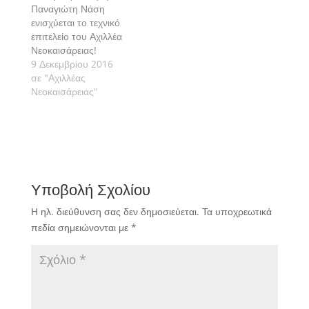
αποκατασταθεί
Παναγιώτη Νάση
πλήρως και είναι σε
ενισχύεται το τεχνικό
θέση να προσφέρει εκ
επιτελείο του Αχιλλέα
νέου τις υπηρεσίες του
Νεοκαισάρειας!
στην…
9 Δεκεμβρίου 2016
σε "Αχιλλέας
Νεοκαισάρειας"
Υποβολή Σχολίου
Η ηλ. διεύθυνση σας δεν δημοσιεύεται.
Τα υποχρεωτικά
πεδία σημειώνονται με
*