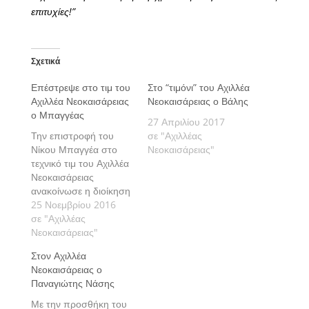
επιτυχίες!”
Σχετικά
Επέστρεψε στο τιμ του
Στο “τιμόνι” του Αχιλλέα
Αχιλλέα Νεοκαισάρειας
Νεοκαισάρειας ο Βάλης
ο Μπαγγέας
27 Απριλίου 2017
Την επιστροφή του
σε "Αχιλλέας
Νίκου Μπαγγέα στο
Νεοκαισάρειας"
τεχνικό τιμ του Αχιλλέα
Νεοκαισάρειας
ανακοίνωσε η διοίκηση
της ομάδας. Ο
25 Νοεμβρίου 2016
Μπαγγέας απείχε από
σε "Αχιλλέας
το ρόλο του βοηθού
Νεοκαισάρειας"
προπονητή τους
Στον Αχιλλέα
τελευταίους μήνες,
Νεοκαισάρειας ο
λόγω τροχαίου
Παναγιώτης Νάσης
ατυχήματος. Πλέον, η
υγεία του έχει
Με την προσθήκη του