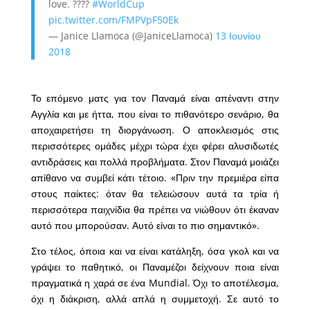
love. ????
#WorldCup
⁠ ⁠
pic.twitter.com/FMPVpF50Ek
— Janice Llamoca (@JaniceLlamoca)
13 Ιουνίου
2018
Το επόμενο ματς για τον Παναμά είναι απέναντι στην
Αγγλία και με ήττα, που είναι το πιθανότερο σενάριο, θα
αποχαιρετήσει τη διοργάνωση. Ο αποκλεισμός στις
περισσότερες ομάδες μέχρι τώρα έχει φέρει αλυσιδωτές
αντιδράσεις και πολλά προβλήματα. Στον Παναμά μοιάζει
απίθανο να συμβεί κάτι τέτοιο. «Πριν την πρεμιέρα είπα
στους παίκτες: όταν θα τελειώσουν αυτά τα τρία ή
περισσότερα παιχνίδια θα πρέπει να νιώθουν ότι έκαναν
αυτό που μπορούσαν. Αυτό είναι το πιο σημαντικό».
Στο τέλος, όποια και να είναι κατάληξη, όσα γκολ και να
γράψει το παθητικό, οι Παναμέζοι δείχνουν ποια είναι
πραγματικά η χαρά σε ένα Mundial. Όχι το αποτέλεσμα,
όχι η διάκριση, αλλά απλά η συμμετοχή. Σε αυτό το