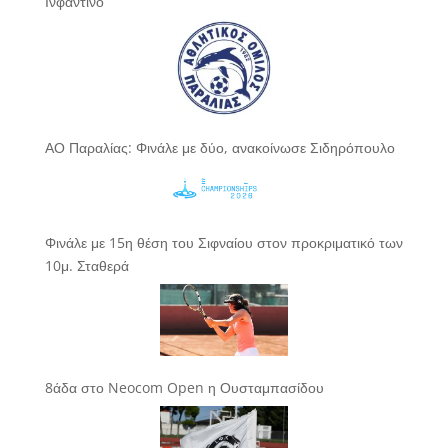
Ινφαντίνο
ΑΟ Παραλίας: Φινάλε με δύο, ανακοίνωσε Σιδηρόπουλο
Φινάλε με 15η θέση του Σιφναίου στον προκριματικό των
10μ. Σταθερά
8άδα στο Neocom Open η Ουσταμπασίδου