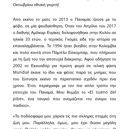
Οκτωβρίου εθνική γιορτή!
Από εκείνο το ματς το 2013 ο Παναμάς ζούσε με το
φόβο, σε μία ψευδαίσθηση. Όταν τον Απρίλιο του 2017
ο διεθνής Αμίλκαρ Ενρίκες δολοφονήθηκε στην Κολόν σε
ηλικία 33 ετών, ο τεχνικός Γκόμες είδε την ιστορία να
επαναλαμβάνεται. Το 1994 ήταν βοηθός στην Κολομβία
και πολύ κοντά στον Πάμπλο Εσκομπάρ, που πλήρωσε
με τη ζωή του την αποτυχία διάκρισης. Αφού οδήγησε το
2002 το Εκουαδόρ για πρώτη φορά σε τελική φάση
Mundial έκανε το ίδιο και φέτος παρά τις μνήμες που
του ξύπνησε εκείνο το περιστατικό σχεδόν πριν ένα
χρόνο. Έτσι, περιέγραψε με τον πιο απλό τρόπο την
επιτυχία του Παναμά. Μου θυμίζει το «El sueno del
pibe», ένα τανγκό που ονομάζεται «το όνειρο του
παιδιού».
«Το ποδόσφαιρο μου χάρισε τις πιο σκληρές στιγμές στη
ζωή μου. Παράλληλα, όμως, μου έχει δώσει μεγάλη