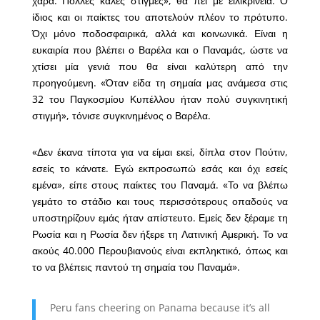
χαρά. Πολλές καλές στιγμές», θα πει με ειλικρίνεια. Ο
ίδιος και οι παίκτες του αποτελούν πλέον το πρότυπο.
Όχι μόνο ποδοσφαιρικά, αλλά και κοινωνικά. Είναι η
ευκαιρία που βλέπει ο Βαρέλα και ο Παναμάς, ώστε να
χτίσει μία γενιά που θα είναι καλύτερη από την
προηγούμενη. «Όταν είδα τη σημαία μας ανάμεσα στις
32 του Παγκοσμίου Κυπέλλου ήταν πολύ συγκινητική
στιγμή», τόνισε συγκινημένος ο Βαρέλα.
«Δεν έκανα τίποτα για να είμαι εκεί, δίπλα στον Πούτιν,
εσείς το κάνατε. Εγώ εκπροσωπώ εσάς και όχι εσείς
εμένα», είπε στους παίκτες του Παναμά. «Το να βλέπω
γεμάτο το στάδιο και τους περισσότερους οπαδούς να
υποστηρίζουν εμάς ήταν απίστευτο. Εμείς δεν ξέραμε τη
Ρωσία και η Ρωσία δεν ήξερε τη Λατινική Αμερική. Το να
ακούς 40.000 Περουβιανούς είναι εκπληκτικό, όπως και
το να βλέπεις παντού τη σημαία του Παναμά».
Peru fans cheering on Panama because it’s all