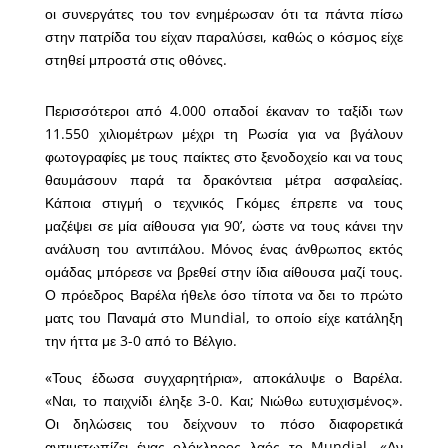
οι συνεργάτες του τον ενημέρωσαν ότι τα πάντα πίσω
στην πατρίδα του είχαν παραλύσει, καθώς ο κόσμος είχε
στηθεί μπροστά στις οθόνες.
Περισσότεροι από 4.000 οπαδοί έκαναν το ταξίδι των
11.550 χιλιομέτρων μέχρι τη Ρωσία για να βγάλουν
φωτογραφίες με τους παίκτες στο ξενοδοχείο και να τους
θαυμάσουν παρά τα δρακόντεια μέτρα ασφαλείας.
Κάποια στιγμή ο τεχνικός Γκόμες έπρεπε να τους
μαζέψει σε μία αίθουσα για 90’, ώστε να τους κάνει την
ανάλυση του αντιπάλου. Μόνος ένας άνθρωπος εκτός
ομάδας μπόρεσε να βρεθεί στην ίδια αίθουσα μαζί τους.
Ο πρόεδρος Βαρέλα ήθελε όσο τίποτα να δει το πρώτο
ματς του Παναμά στο Mundial, το οποίο είχε κατάληξη
την ήττα με 3-0 από το Βέλγιο.
«Τους έδωσα συγχαρητήρια», αποκάλυψε ο Βαρέλα.
«Ναι, το παιχνίδι έληξε 3-0. Και; Νιώθω ευτυχισμένος».
Οι δηλώσεις του δείχνουν το πόσο διαφορετικά
αντιμετωπίζει ένας ολόκληρος λαός το Mundial. «Αν