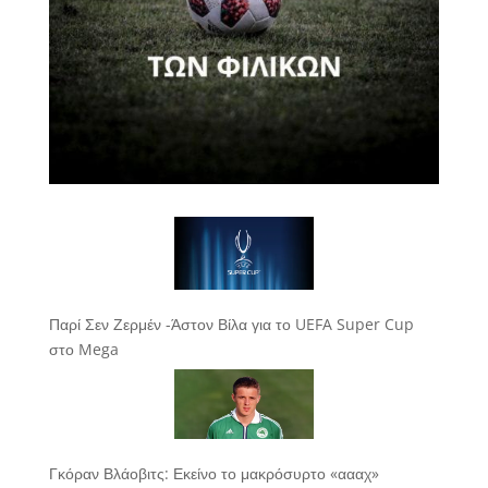
Παρί Σεν Ζερμέν -Άστον Βίλα για το UEFA Super Cup
στο Mega
Γκόραν Βλάοβιτς: Εκείνο το μακρόσυρτο «αααχ»