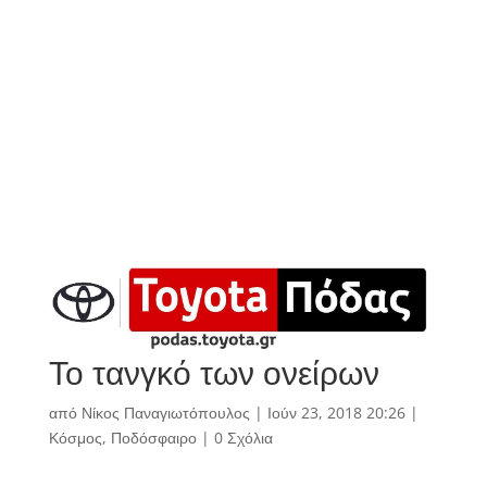
Το τανγκό των ονείρων
από
Νίκος Παναγιωτόπουλος
|
Ιούν 23, 2018 20:26
|
Κόσμος
,
Ποδόσφαιρο
|
0 Σχόλια