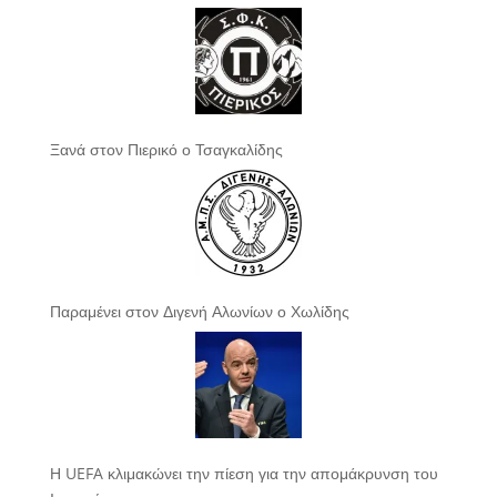
Ξανά στον Πιερικό ο Τσαγκαλίδης
Παραμένει στον Διγενή Αλωνίων ο Χωλίδης
Η UEFA κλιμακώνει την πίεση για την απομάκρυνση του