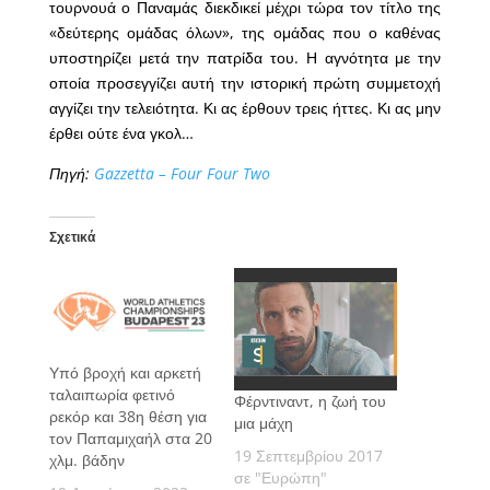
τουρνουά ο Παναμάς διεκδικεί μέχρι τώρα τον τίτλο της
«δεύτερης ομάδας όλων», της ομάδας που ο καθένας
υποστηρίζει μετά την πατρίδα του. Η αγνότητα με την
οποία προσεγγίζει αυτή την ιστορική πρώτη συμμετοχή
αγγίζει την τελειότητα. Κι ας έρθουν τρεις ήττες. Κι ας μην
έρθει ούτε ένα γκολ…
Πηγή:
Gazzetta – Four Four Two
Σχετικά
Υπό βροχή και αρκετή
ταλαιπωρία φετινό
Φέρντιναντ, η ζωή του
ρεκόρ και 38η θέση για
μια μάχη
τον Παπαμιχαήλ στα 20
19 Σεπτεμβρίου 2017
χλμ. βάδην
σε "Ευρώπη"