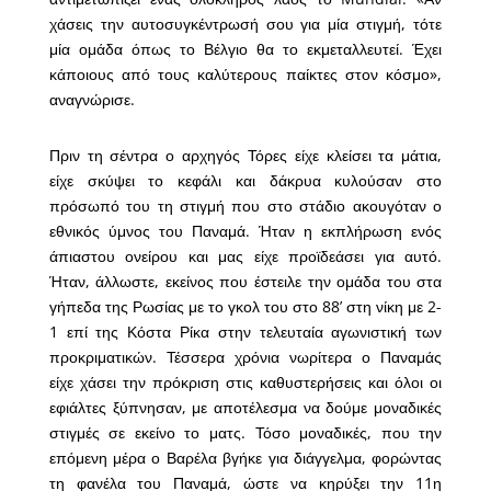
χάσεις την αυτοσυγκέντρωσή σου για μία στιγμή, τότε
μία ομάδα όπως το Βέλγιο θα το εκμεταλλευτεί. Έχει
κάποιους από τους καλύτερους παίκτες στον κόσμο»,
αναγνώρισε.
Πριν τη σέντρα ο αρχηγός Τόρες είχε κλείσει τα μάτια,
είχε σκύψει το κεφάλι και δάκρυα κυλούσαν στο
πρόσωπό του τη στιγμή που στο στάδιο ακουγόταν ο
εθνικός ύμνος του Παναμά. Ήταν η εκπλήρωση ενός
άπιαστου ονείρου και μας είχε προϊδεάσει για αυτό.
Ήταν, άλλωστε, εκείνος που έστειλε την ομάδα του στα
γήπεδα της Ρωσίας με το γκολ του στο 88’ στη νίκη με 2-
1 επί της Κόστα Ρίκα στην τελευταία αγωνιστική των
προκριματικών. Τέσσερα χρόνια νωρίτερα ο Παναμάς
είχε χάσει την πρόκριση στις καθυστερήσεις και όλοι οι
εφιάλτες ξύπνησαν, με αποτέλεσμα να δούμε μοναδικές
στιγμές σε εκείνο το ματς. Τόσο μοναδικές, που την
επόμενη μέρα ο Βαρέλα βγήκε για διάγγελμα, φορώντας
τη φανέλα του Παναμά, ώστε να κηρύξει την 11η