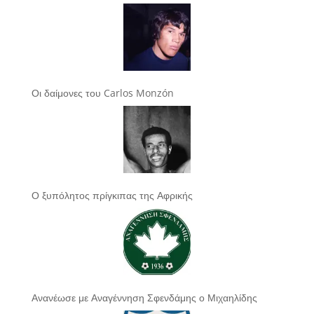
Οι δαίμονες του Carlos Monzón
Ο ξυπόλητος πρίγκιπας της Αφρικής
Ανανέωσε με Αναγέννηση Σφενδάμης ο Μιχαηλίδης