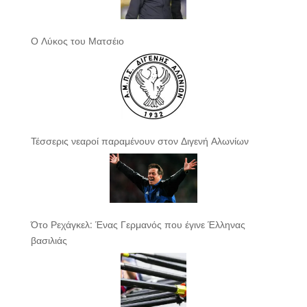
Ο Λύκος του Ματσέιο
Τέσσερις νεαροί παραμένουν στον Διγενή Αλωνίων
Ότο Ρεχάγκελ: Ένας Γερμανός που έγινε Έλληνας
βασιλιάς