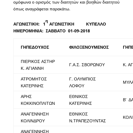
ομόφωνα ο ορισμός των διαιτητών και βοηθών διαιτητού
όπως αναγράφεται παρακάτω.
η
ΑΓΩΝΙΣΤΙΚΗ: 1
ΑΓΩΝΙΣΤΙΚΗ ΚΥΠΕΛΛΟ
ΗΜΕΡΟΜΗΝΙΑ: ΣΑΒΒΑΤΟ 01-09-2018
ΓΗΠΕΔΟΥΧΟΣ
ΦΙΛΟΞΕΝΟΥΜΕΝΟΣ
ΓΗΠ
ΠΙΕΡΙΚΟΣ ΑΣΤΗΡ
Γ.Α.Σ. ΣΒΟΡΩΝΟΥ
Κ. Α
Κ. ΑΓΙΑΝΝΗ
ΑΤΡΟΜΗΤΟΣ
Γ. ΟΛΥΜΠΙΟΣ
ΜΥΛ
ΚΑΤΕΡΙΝΗΣ
ΛΟΦΟΥ
ΑΡΗΣ
ΕΘΝΙΚΟΣ
Β’ Δ
ΚΟΚΚΙΝΟΠΛΙΤΩΝ
ΚΑΤΕΡΙΝΗΣ
ΑΝΑΓΕΝΝΗΣΗ
ΕΘΝΙΚΟΣ
ΚΟΛ
ΚΟΛΙΝΔΡΟΥ
Ν.ΤΡΑΠΕΖΟΥΝΤΑΣ
ΑΝΑΓΕΝΝΗΣΗ