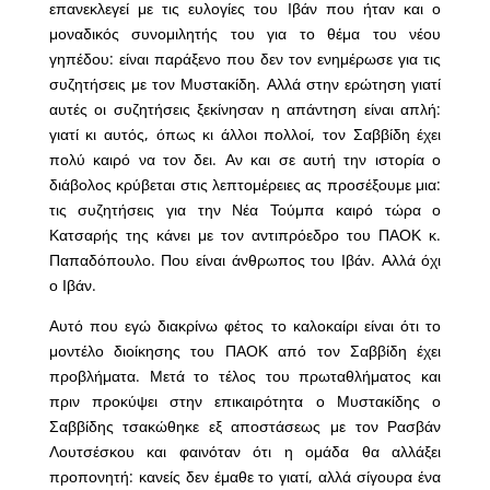
επανεκλεγεί με τις ευλογίες του Ιβάν που ήταν και ο
μοναδικός συνομιλητής του για το θέμα του νέου
γηπέδου: είναι παράξενο που δεν τον ενημέρωσε για τις
συζητήσεις με τον Μυστακίδη. Αλλά στην ερώτηση γιατί
αυτές οι συζητήσεις ξεκίνησαν η απάντηση είναι απλή:
γιατί κι αυτός, όπως κι άλλοι πολλοί, τον Σαββίδη έχει
πολύ καιρό να τον δει. Αν και σε αυτή την ιστορία ο
διάβολος κρύβεται στις λεπτομέρειες ας προσέξουμε μια:
τις συζητήσεις για την Νέα Τούμπα καιρό τώρα ο
Κατσαρής της κάνει με τον αντιπρόεδρο του ΠΑΟΚ κ.
Παπαδόπουλο. Που είναι άνθρωπος του Ιβάν. Αλλά όχι
ο Ιβάν.
Αυτό που εγώ διακρίνω φέτος το καλοκαίρι είναι ότι το
μοντέλο διοίκησης του ΠΑΟΚ από τον Σαββίδη έχει
προβλήματα. Μετά το τέλος του πρωταθλήματος και
πριν προκύψει στην επικαιρότητα ο Μυστακίδης ο
Σαββίδης τσακώθηκε εξ αποστάσεως με τον Ρασβάν
Λουτσέσκου και φαινόταν ότι η ομάδα θα αλλάξει
προπονητή: κανείς δεν έμαθε το γιατί, αλλά σίγουρα ένα