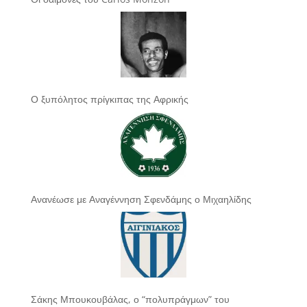
Ο ξυπόλητος πρίγκιπας της Αφρικής
Ανανέωσε με Αναγέννηση Σφενδάμης ο Μιχαηλίδης
Σάκης Μπουκουβάλας, ο “πολυπράγμων” του