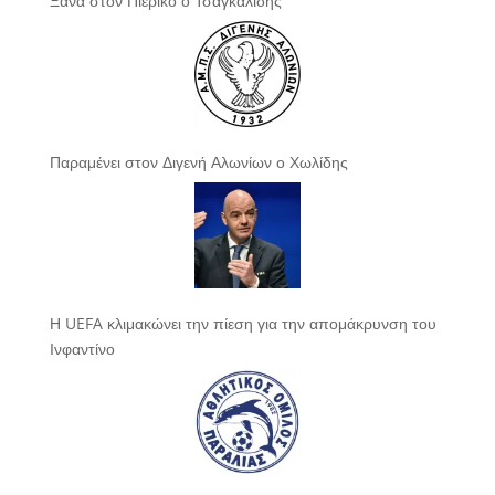
Ξανά στον Πιερικό ο Τσαγκαλίδης
Παραμένει στον Διγενή Αλωνίων ο Χωλίδης
Η UEFA κλιμακώνει την πίεση για την απομάκρυνση του
Ινφαντίνο