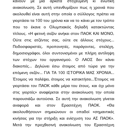
κάνουν με μια αρκετά στοχευμένη κι ενωτική
ανακοίνωση. Σε αυτή υπενθυμίζουν πως η χρονιά που
ακολουθεί είναι αυτή στην οποία ο σύλλογος πρέπει να
γιορτάσει τα 100 του χρόνια και να το κάνει με τον τρόπο
που το έκανε ο Ολυμπιακός δηλαδή κατακτώντας
τίτλους. «Η φετινή σεζόν ανήκει στον ΠΑΟΚ ΚΑΙ ΜΟΝΟ,
Ούτε στις ατζέντες σας, ούτε σε άλλους στόχους…
Ποδοσφαιριστές, προπονητές, παράγοντες, στελέχη,
δημοσιογράφοι, όλοι συντονισμένοι με πλήρη αντίληψη
των στόχων του οργανισμού. Ο ΛΑΟΣ δεν κάνει
διακοπές… Δηλώνει έσω έτοιμος από τώρα για την
επόμενη σεζόν… ΓΙΑ ΤΑ 100 ΙΣΤΟΡΙΚΑ ΜΑΣ ΧΡΟΝΙΑ…
Έτοιμος να παλέψει, έτοιμος να κατακτήσει…Έτοιμος να
γιορτάσει τον ΠΑΟΚ κάθε μέρα του έτους, και όχι μόνο
στις γιορτές» αναφέρεται στην ανακοίνωση την οποία
παρουσιάζω αυτούσια. Σε αυτή την ανακοίνωση γίνεται
αναφορά και στον Ερασιτέχνη ΠΑΟΚ. «Θα
ακολουθήσουν» σημειώνουν οι οπαδοί «σημαντικές
κινήσεις για την στήριξη και ενίσχυση του ΑΣ ΠΑΟΚ».
Μετά την προχθεσινή ανακοίνωση του Ερασιτέχνη