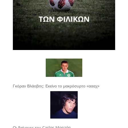
Γκόραν Βλάοβιτς: Εκείνο το μακρόσυρτο «αααχ»
Οι δαίμονες του Carlos Monzón