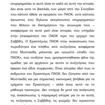
επιχειρηματίας κι αυτό είναι το καλό σε αυτή την ιστορία.
Δεν είναι ούτε «ο βασιλιάς των μαγιό από την Σουηδία»
που κάποτε ήθελε να αγοράσει τον ΠΑΟΚ, ούτε κάποιος
άγνωστος που δηλώνει εκπρόσωπος επιχειρηματιών
που θέλουν να διατηρήσουν την ανωνυμία τους –
αναφέρομαι σε αυτά γιατί είναι ιστορίες που υπήρξαν
στην επικαιρότητα του ΠΑΟΚ πριν τον ερχομό του
Σαββίδη. Ο Ερασιτέχνης ΠΑΟΚ στην ανακοίνωση που
πυροδότησε ένα πλήθος από συζητήσεις αναφέρεται
στον Μυστακίδη μιλώντας για «γνωστό οπαδό του
ΠΑΟΚ», ενώ τονίζεται πως χρησιμοποιήθηκαν φίλοι της
ομάδας για να αρχίσουν με αυτόν οι συζητήσεις που
έφεραν ένα είδος συμφωνίας. Είναι απορίας άξιο πως οι
άνθρωποι του Ερασιτέχνη ΠΑΟΚ δεν ζήτησαν από τον
Μυστακίδη και μια σημαντική οικονομική βοήθεια για τα
τμήματα του Ερασιτέχνη – αλλά ίσως αυτό να το
μάθουμε προσεχώς. Δεν υπήρχε δε μετά την ανάγνωση
της ανακοίνωσης η παραμικρή απορία για το αν αυτές
τις συζητήσεις ο Σαββίδης τις γνώριζε: δεν προκύπτει