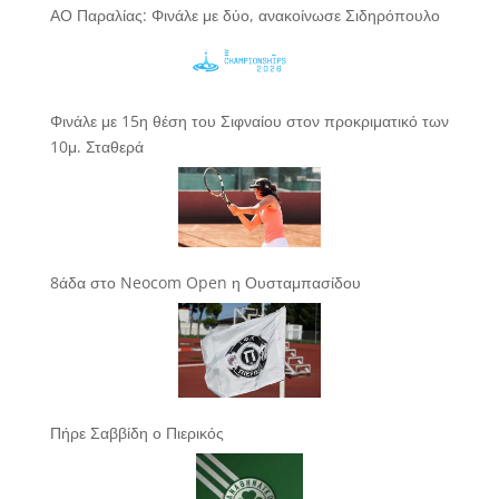
ΑΟ Παραλίας: Φινάλε με δύο, ανακοίνωσε Σιδηρόπουλο
Φινάλε με 15η θέση του Σιφναίου στον προκριματικό των
10μ. Σταθερά
8άδα στο Neocom Open η Ουσταμπασίδου
Πήρε Σαββίδη ο Πιερικός