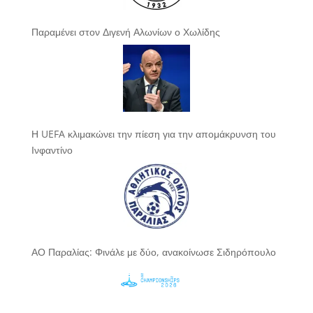
Παραμένει στον Διγενή Αλωνίων ο Χωλίδης
Η UEFA κλιμακώνει την πίεση για την απομάκρυνση του
Ινφαντίνο
ΑΟ Παραλίας: Φινάλε με δύο, ανακοίνωσε Σιδηρόπουλο