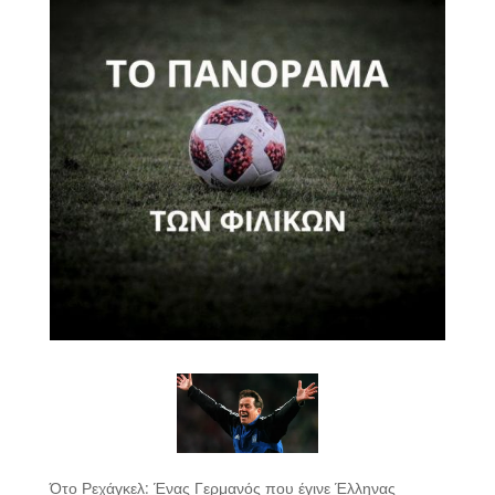
Ότο Ρεχάγκελ: Ένας Γερμανός που έγινε Έλληνας