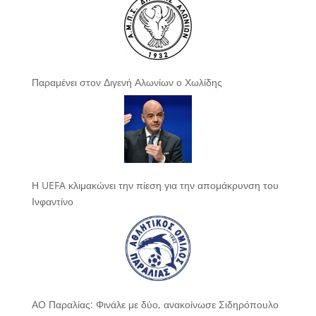
Παραμένει στον Διγενή Αλωνίων ο Χωλίδης
Η UEFA κλιμακώνει την πίεση για την απομάκρυνση του
Ινφαντίνο
ΑΟ Παραλίας: Φινάλε με δύο, ανακοίνωσε Σιδηρόπουλο