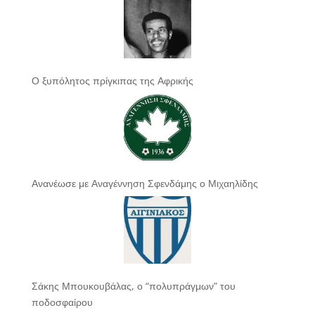
Ο ξυπόλητος πρίγκιπας της Αφρικής
Ανανέωσε με Αναγέννηση Σφενδάμης ο Μιχαηλίδης
Σάκης Μπουκουβάλας, ο “πολυπράγμων” του
ποδοσφαίρου