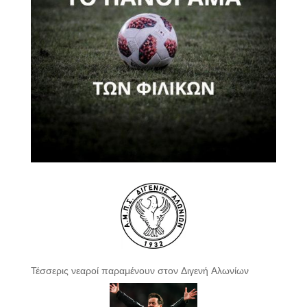
Τέσσερις νεαροί παραμένουν στον Διγενή Αλωνίων