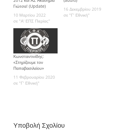
2012 και ΑΣ Ακαδημία
(audio)
Γιώτσα! (Update)
16 Δεκεμβρίου 2019
10 Μαρτίου 2022
σε "Γ' Εθνική"
σε "Α' ΕΠΣ Πιερίας"
Κωνσταντινίδης:
«Στηρίζουμε τον
Παπαβασιλείου»
11 Φεβρουαρίου 2020
σε "Γ' Εθνική"
Υποβολή Σχολίου