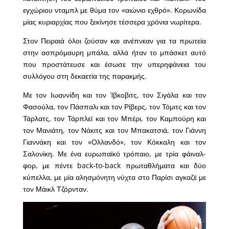
εγχώριου νταμπλ με θύμα τον «αιώνιο εχθρό». Κορωνίδα
μίας κυριαρχίας που ξεκίνησε τέσσερα χρόνια νωρίτερα.
Στον Πειραιά όλοι ζούσαν και ανέπνεαν για τα πρωτεία
στην ασπρόμαυρη μπάλα, αλλά ήταν το μπάσκετ αυτό
που προστάτευσε και έσωσε την υπερηφάνεια του
συλλόγου στη δεκαετία της παρακμής.
Με τον Ιωαννίδη και τον Ίβκοβιτς, τον Σιγάλα και τον
Φασούλα, τον Πάσπαλι και τον Ρίβερς, τον Τόμιτς και τον
Τάρλατς, τον Τάρπλεϊ και τον Μπέρι, τον Καμπούρη και
τον Μανιάτη, τον Νάκιτς και τον Μπακατσιά, τον Γιάννη
Γιαννάκη και τον «Ολλανδό», τον Κόκκαλη και τον
Σαλονίκη. Με ένα ευρωπαϊκό τρόπαιο, με τρία φάιναλ-
φορ, με πέντε back-to-back πρωταθλήματα και δύο
κύπελλα, με μία αλησμόνητη νύχτα στο Παρίσι αγκαζέ με
τον Μάικλ Τζόρνταν.