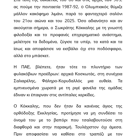
ας πούμε την πενταετία 1987-92, o Ολυμπιακός θύμιζε
μάλλον κακόφημο λιμάνι, παρά το φανταχτερό σαλόνι
του 21ου αιώνα και του 2025. Όσο αδιανόητο και αν
ακούγεται σήμερα, ο Σωκράτης Κόκκαλης με τη γνωστή
φιλοδοξία και το προφανές επιχειρηματικό ανάστημα,
μελέτησε τα δεδομένα, ζύγισε τα υπέρ, τα κατά και τα
ίσως και αποφάσισε να εισβάλει όχι στο ποδόσφαιρο,
αλλά στο μπάσκετ.
Η ΠΑΕ, βλέπετε, ήταν τότε το πλυντήριο των
φυλακόβιων προέδρων: αρχικά Κοσκωτάς, στη συνέχεια
Σαλιαρέλης, Φάληρο-Κορυδαλλός μια ευθεία. Τα
εμπνευσμένα χωρατά με τη ριγέ φανέλα της ομάδας
έδιναν κι έπαιρναν στις αντίπαλες κερκίδες.
Ο Κόκκαλης, που δεν ήταν δα κανένας άγιος της
ορθόδοξης Εκκλησίας, προτίμησε να μη συνδέσει το
όνομά του με το βαπόρι που τσαλαβουτούσε στη
διαφθορά και στην παρακμή. Τουλάχιστον όχι άμεσα.
Πριν αποφασίσει να καθίσει στο τραπέζι με τον