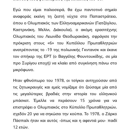
Εγώ που είμαι παλιοσειρά, θα έχω παντοτινό σημείο
αναφοράς εκείνη τη ζεστή νύχτα στο Παπαστράτειο,
όπου ο Ολυμπιακός των Ελληνοαμερικανών (Γιατζόγλου,
Καστρινάκη, Μελίνι, Διάκουλα), ο ακόμη ερασιτέχνης
Ολυμπιακός του Λεωνίδα Θεοδωρακάκη, σφράγισε την
πρόκριση στους «6» του Κυπέλλου Πρωταθλητριών
ανατρέποντας το -19 της πολωνικής Γκντανσκ και έκανε
τον σπήκερ της ΕΡΤ (ο Βαγγέλης Φουντουκίδης, σε μία
προ Συρίγου εποχή) να κλαίει από συγκίνηση πάνω στο
μικρόφωνο.
Ηταν φθινόπωρο του 1978, οι τσίγκοι αντηχούσαν από
τις ζητωκραυγές και εμείς νομίζαμε ότι ζούσαμε μία από
τις μεγαλύτερες βραδιές στην ιστορία του ελληνικού
μπάσκετ. Έμελλε να περάσουν 15 χρόνια για να
επιστρέψει ο Ολυμπιακός στο Κύπελλο Πρωταθλητριών,
σχεδόν 20 για να σηκώσει την κούπα. Το 1978, ο Ζάρκο
Πάσπαλι ήταν και αυτός -όπως και η αφεντιά μου- παιδί
12 ετών.