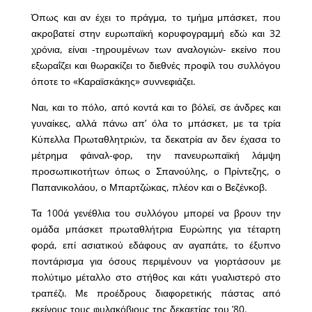
Όπως και αν έχει το πράγμα, το τμήμα μπάσκετ, που
ακροβατεί στην ευρωπαϊκή κορυφογραμμή εδώ και 32
χρόνια, είναι -τηρουμένων των αναλογιών- εκείνο που
εξωραΐζει και θωρακίζει το διεθνές προφίλ του συλλόγου
όποτε το «Καραϊσκάκης» συννεφιάζει.
Ναι, και το πόλο, από κοντά και το βόλεϊ, σε άνδρες και
γυναίκες, αλλά πάνω απ’ όλα το μπάσκετ, με τα τρία
Κύπελλα Πρωταθλητριών, τα δεκατρία αν δεν έχασα το
μέτρημα φάιναλ-φορ, την πανευρωπαϊκή λάμψη
προσωπικοτήτων όπως ο Σπανούλης, ο Πρίντεζης, ο
Παπανικολάου, ο Μπαρτζώκας, πλέον και ο Βεζένκοβ.
Τα 100ά γενέθλια του συλλόγου μπορεί να βρουν την
ομάδα μπάσκετ πρωταθλήτρια Ευρώπης για τέταρτη
φορά, επί ασιατικού εδάφους αν αγαπάτε, το έξυπνο
ποντάρισμα για όσους περιμένουν να γιορτάσουν με
πολύτιμο μέταλλο στο στήθος και κάτι γυαλιστερό στο
τραπέζι. Με προέδρους διαφορετικής πάστας από
εκείνους τους φυλακόβιους της δεκαετίας του ’80.