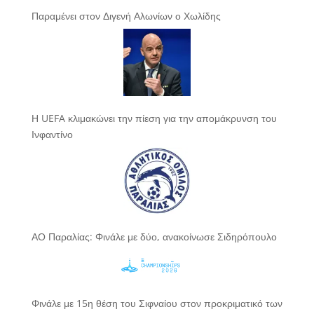
Παραμένει στον Διγενή Αλωνίων ο Χωλίδης
Η UEFA κλιμακώνει την πίεση για την απομάκρυνση του
Ινφαντίνο
ΑΟ Παραλίας: Φινάλε με δύο, ανακοίνωσε Σιδηρόπουλο
Φινάλε με 15η θέση του Σιφναίου στον προκριματικό των