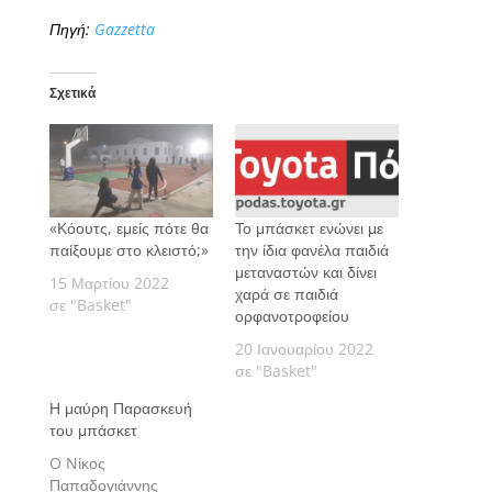
Πηγή:
Gazzetta
Σχετικά
«Κόουτς, εμείς πότε θα
Το μπάσκετ ενώνει με
παίξουμε στο κλειστό;»
την ίδια φανέλα παιδιά
μεταναστών και δίνει
15 Μαρτίου 2022
χαρά σε παιδιά
σε "Basket"
ορφανοτροφείου
20 Ιανουαρίου 2022
σε "Basket"
Η μαύρη Παρασκευή
του μπάσκετ
O Nίκος
Παπαδογιάννης