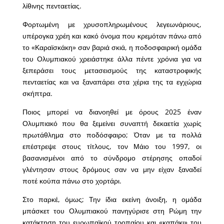
λίθινης πενταετίας.
Φορτωμένη με χρυσοπληρωμένους λεγεωνάριους,
υπέρογκα χρέη και κακό όνομα που κρεμόταν πάνω από
το «Καραϊσκάκη» σαν βαριά σκιά, η ποδοσφαιρική ομάδα
του Ολυμπιακού χρειάστηκε άλλα πέντε χρόνια για να
ξεπεράσει τους μετασεισμούς της καταστροφικής
πενταετίας και να ξαναπάρει στα χέρια της τα εγχώρια
σκήπτρα.
Ποιος μπορεί να διανοηθεί με όρους 2025 έναν
Ολυμπιακό που θα ξεμείνει συναπτή δεκαετία χωρίς
πρωτάθλημα στο ποδόσφαιρο; Όταν με τα πολλά
επέστρεψε στους τίτλους, τον Μάιο του 1997, οι
βασανισμένοι από το σύνδρομο στέρησης οπαδοί
γλέντησαν στους δρόμους σαν να μην είχαν ξαναδεί
ποτέ κούπα πάνω στο χορτάρι.
Στο παρκέ, όμως; Την ίδια εκείνη άνοιξη, η ομάδα
μπάσκετ του Ολυμπιακού πανηγύρισε στη Ρώμη την
κατάκτηση του ευρωπαϊκού τροπαίου και «καπάκι» του