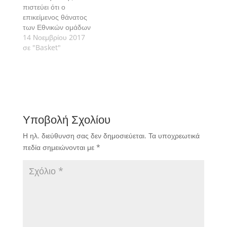
πιστεύει ότι ο
επικείμενος θάνατος
των Εθνικών ομάδων
θα κλυδωνίσει
14 Νοεμβρίου 2017
ολόκληρο το στερέωμα
σε "Basket"
του μπάσκετ.
Υποβολή Σχολίου
Η ηλ. διεύθυνση σας δεν δημοσιεύεται.
Τα υποχρεωτικά
πεδία σημειώνονται με
*