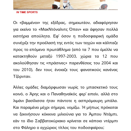
Οι «βαμμένοι» της εξέδρας, σημειωτέον, αδιαφόρησαν
για εκείνο το «ΜακΝτόναλντς Όπεν» και άφησαν πολλά
εισιτήρια απούλητα. Εφ’ όσον η ποδοσφαιρική ομάδα
συνέχιζε την προέλασή της εντός των τειχών και κάλπαζε
προς το επόμενο πρωτάθλημα (από τα 7 που έμελλε να
κατακτηθούν μεταξύ 1997-2003, χώρια τα 12 που
ακολούθησαν τις «πράσινες» παρενθέσεις του 2004 και
του 2010), δεν τους ένοιαζε τους φανατικούς κανένας
Τζόρνταν.
Άλλες ομάδες διαμόρφωσαν νωρίς το μπασκετικό τους
κοινό, ο Άρης και ο Παναθηναϊκός φερ’ ειπείν, αλλά στο
λιμάνι βασίλισσα ήταν πάντοτε η ασπρόμαυρη μπάλα.
Και παραμένει μέχρι σήμερα, νομίζω. Ή μήπως πρόκειται
να ξεκινήσουν κόκκινα μιλιούνια για το Άμπου Ντάμπι,
εάν το ίδιο Σαββατοκύριακο κρίνεται σε κάποιο ντέρμπι
στο Φάληρο ο εγχώριος τίτλος του ποδοσφαίρου;