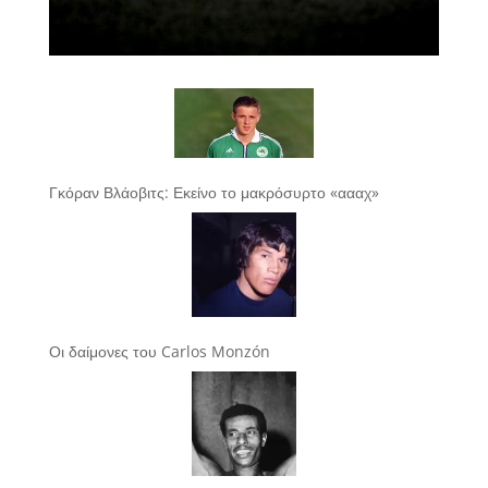
Γκόραν Βλάοβιτς: Εκείνο το μακρόσυρτο «αααχ»
Οι δαίμονες του Carlos Monzón