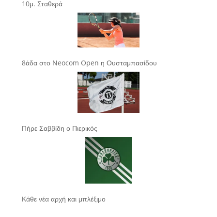
10μ. Σταθερά
8άδα στο Neocom Open η Ουσταμπασίδου
Πήρε Σαββίδη ο Πιερικός
Κάθε νέα αρχή και μπλέξιμο