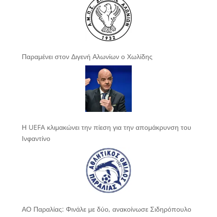
Παραμένει στον Διγενή Αλωνίων ο Χωλίδης
Η UEFA κλιμακώνει την πίεση για την απομάκρυνση του
Ινφαντίνο
ΑΟ Παραλίας: Φινάλε με δύο, ανακοίνωσε Σιδηρόπουλο