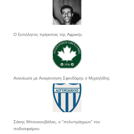
Ο ξυπόλητος πρίγκιπας της Αφρικής
Ανανέωσε με Αναγέννηση Σφενδάμης ο Μιχαηλίδης
Σάκης Μπουκουβάλας, ο “πολυπράγμων” του
ποδοσφαίρου