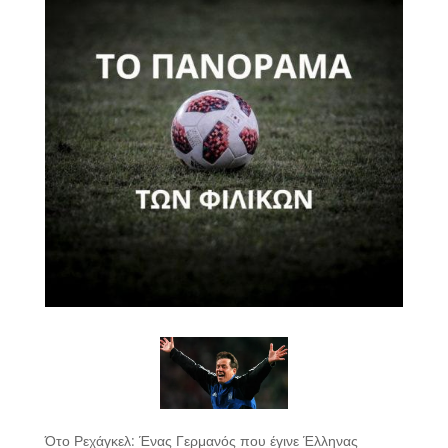
Ότο Ρεχάγκελ: Ένας Γερμανός που έγινε Έλληνας