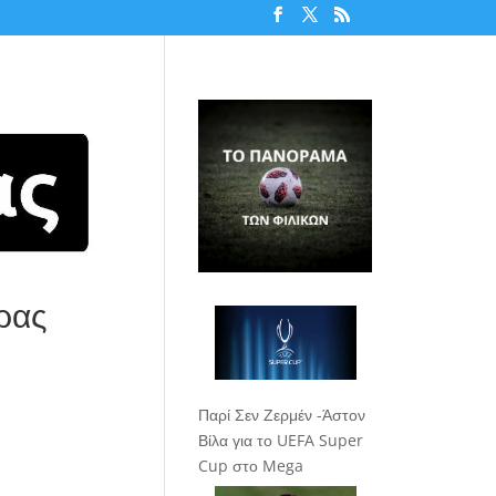
ρας
Παρί Σεν Ζερμέν -Άστον
Βίλα για το UEFA Super
Cup στο Mega