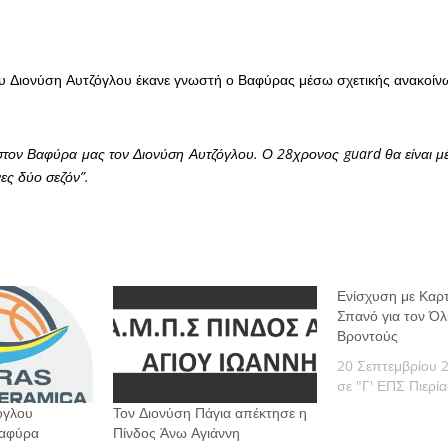
υ Διονύση Αυτζόγλου έκανε γνωστή ο Βαφύρας μέσω σχετικής ανακοίν
τον Βαφύρα μας τον Διονύση Αυτζόγλου. Ο 28χρονος guard θα είναι μ
νες δύο σεζόν”.
Ενίσχυση με Καρ
Σπανό για τον Ό
Βροντούς
20 Σεπτεμβρίου 
σε "Γ' ΕΠΣ Πιερία
όγλου
Τον Διονύση Πάγια απέκτησε η
Βαφύρα
Πίνδος Άνω Αγιάννη