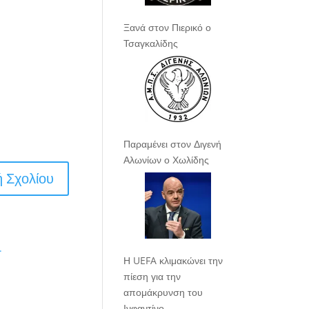
Ξανά στον Πιερικό ο
Τσαγκαλίδης
Παραμένει στον Διγενή
Αλωνίων ο Χωλίδης
.
Η UEFA κλιμακώνει την
πίεση για την
απομάκρυνση του
Ινφαντίνο