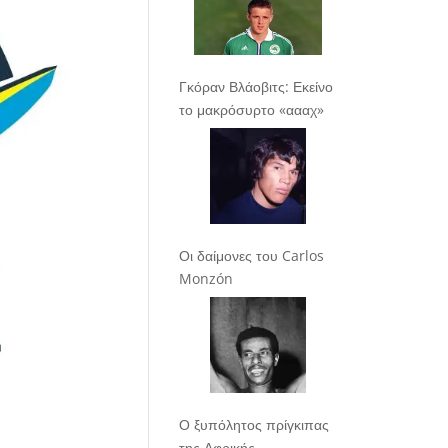
Γκόραν Βλάοβιτς: Εκείνο
το μακρόσυρτο «αααχ»
Οι δαίμονες του Carlos
Monzón
Ο ξυπόλητος πρίγκιπας
της Αφρικής