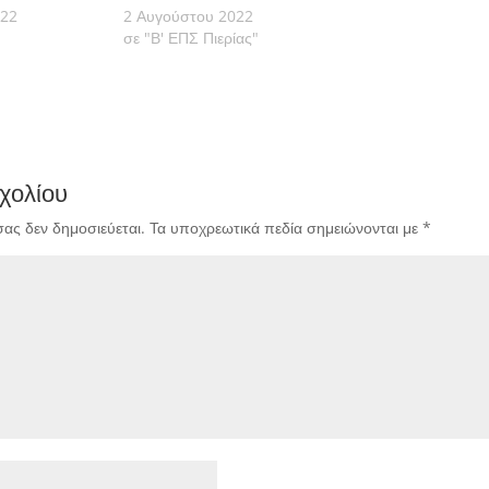
022
2 Αυγούστου 2022
σε "Β' ΕΠΣ Πιερίας"
χολίου
σας δεν δημοσιεύεται.
Τα υποχρεωτικά πεδία σημειώνονται με
*