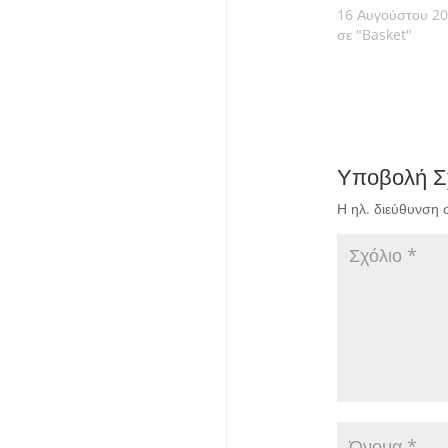
16 Αυγούστου 2
σε "Basket"
Υποβολή Σ
Η ηλ. διεύθυνση 