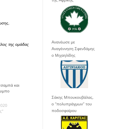
ωσης.
Ανανέωσε με
έλος της ομάδας
Αναγέννηση Σφενδάμης
ο Μιχαηλίδης
τσαμπά και
λυμπο
Σάκης Μπουκουβάλας,
ο “πολυπράγμων” του
2020
ποδοσφαίρου
ς"