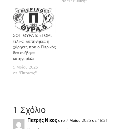
σε "Γ' Εθνική"
ΣΟΠ-ΘΥΡΑ 5: «ΤΟΜ,
τελικά, λυπήθηκες ή
χάρηκες που ο Πιερικός
δεν ανέβηκε
κατηγορία;»
5 Μαΐου 2025
σε "Πιερικός"
1 Σχόλιο
Πατρής Νίκος
στο 7 Μαΐου 2025 σε 18:31