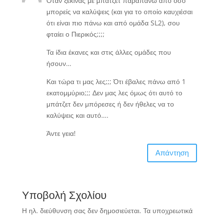
Όταν ξεκινάς με μπάτζετ παραπάνω από όσο
μπορείς να καλύψεις (και για το οποίο καυχιέσαι
ότι είναι πιο πάνω και από ομάδα SL2), σου
φταίει ο Πιερικός;;;;
Τα ίδια έκανες και στις άλλες ομάδες που
ήσουν…
Και τώρα τι μας λες;;; Ότι έβαλες πάνω από 1
εκατομμύριο;;; Δεν μας λες όμως ότι αυτό το
μπάτζετ δεν μπόρεσες ή δεν ήθελες να το
καλύψεις και αυτό….
Άντε γεια!
Απάντηση
Υποβολή Σχολίου
Η ηλ. διεύθυνση σας δεν δημοσιεύεται.
Τα υποχρεωτικά