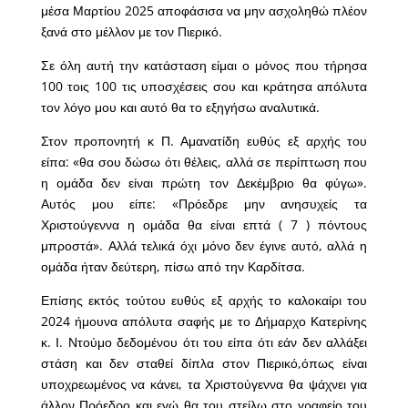
μέσα Μαρτίου 2025 αποφάσισα να μην ασχοληθώ πλέον
ξανά στο μέλλον με τον Πιερικό.
Σε όλη αυτή την κατάσταση είμαι ο μόνος που τήρησα
100 τοις 100 τις υποσχέσεις σου και κράτησα απόλυτα
τον λόγο μου και αυτό θα το εξηγήσω αναλυτικά.
Στον προπονητή κ Π. Αμανατίδη ευθύς εξ αρχής του
είπα: «θα σου δώσω ότι θέλεις, αλλά σε περίπτωση που
η ομάδα δεν είναι πρώτη τον Δεκέμβριο θα φύγω».
Αυτός μου είπε: «Πρόεδρε μην ανησυχείς τα
Χριστούγεννα η ομάδα θα είναι επτά ( 7 ) πόντους
μπροστά». Αλλά τελικά όχι μόνο δεν έγινε αυτό, αλλά η
ομάδα ήταν δεύτερη, πίσω από την Καρδίτσα.
Επίσης εκτός τούτου ευθύς εξ αρχής το καλοκαίρι του
2024 ήμουνα απόλυτα σαφής με το Δήμαρχο Κατερίνης
κ. Ι. Ντούμο δεδομένου ότι του είπα ότι εάν δεν αλλάξει
στάση και δεν σταθεί δίπλα στον Πιερικό,όπως είναι
υποχρεωμένος να κάνει, τα Χριστούγεννα θα ψάχνει για
άλλον Πρόεδρο και εγώ θα του στείλω στο γραφείο του