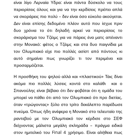
είναι λίγο Λερναία Υδρα: είναι πάντα δύσκολο να τους
περιορίσεις όλους και για να την κερδίσεις πρέπει απλά
να σκοράρεις πιο πολύ – δεν είναι όσο εύκολο ακούγεται.
Δεν είναι επίσης δεδομένο πλέον αυτό που ίσχυε πριν
δυο χρόνια το ότι δηλαδή αρκεί να περιορίσεις το
σκοράρισμα του Τζέιμς για να πάρεις ένα ματς απέναντι
στην Μονακό: φέτος ο Τζέιμς και στα δυο παιγνίδια με
τον Ολυμπιακό είχε πιο πολλές ασίστ από πόντους κι
αυτό σημαίνει πως γνωρίζει τι τον περιμένει και
προσαρμόζεται.
Η προσθήκη του ψηλού αλλά και «πλαστικού» Τάις δίνει
ακόμα πιο πολλές λύσεις κοντά στο καλάθι και ο
Σπανούλης είναι βέβαιο ότι δεν φοβάται ότι η ομάδα του
μπορεί να πάθει ότι από τον Ολυμπιακό ότι προ διετίας,
όταν «τρώγοντας» ξύλο στο τρίτο δεκάλεπτο παρέδωσε
πνεύμα. Όπως ήδη ανέφερα η Μονακό στο τελευταίο της
ραντεβού με τον Ολυμπιακό τον κέρδισε στο ΣΕΦ
δείχνοντας μάλιστα μεγάλη σκληράδα – πράγμα ειδικά
στον ημιτελικό του Final 4 χρήσιμο. Είναι αλήθεια πως