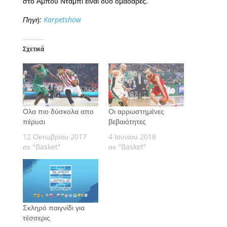
στο Αμπου Ντάμπι είναι δυο ομάδάρες.
Πηγή:
Karpetshow
Σχετικά
Ολα πιο δύσκολα απο
Οι αρρωστημένες
πέρυσι
βεβαιότητες
12 Οκτωβρίου 2017
4 Ιουνίου 2018
σε "Basket"
σε "Basket"
Σκληρό παιγνίδι για
τέσσερις