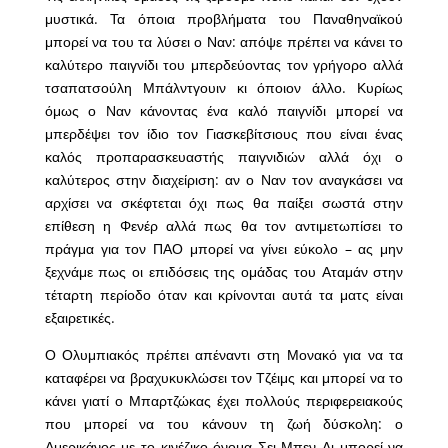
μυστικά. Τα όποια προβλήματα του Παναθηναϊκού
μπορεί να του τα λύσει ο Ναν: απόψε πρέπει να κάνει το
καλύτερο παιγνίδι του μπερδεύοντας τον γρήγορο αλλά
τσαπατσούλη Μπάλντγουιν κι όποιον άλλο. Κυρίως
όμως ο Ναν κάνοντας ένα καλό παιγνίδι μπορεί να
μπερδέψει τον ίδιο τον Γιασκεβίτσιους που είναι ένας
καλός προπαρασκευαστής παιγνιδιών αλλά όχι ο
καλύτερος στην διαχείριση: αν ο Ναν τον αναγκάσει να
αρχίσει να σκέφτεται όχι πως θα παίξει σωστά στην
επίθεση η Φενέρ αλλά πως θα τον αντιμετωπίσει το
πράγμα για τον ΠΑΟ μπορεί να γίνει εύκολο – ας μην
ξεχνάμε πως οι επιδόσεις της ομάδας του Αταμάν στην
τέταρτη περίοδο όταν και κρίνονται αυτά τα ματς είναι
εξαιρετικές.
Ο Ολυμπιακός πρέπει απέναντι στη Μονακό για να τα
καταφέρει να βραχυκυκλώσει τον Τζέιμς και μπορεί να το
κάνει γιατί ο Μπαρτζώκας έχει πολλούς περιφερειακούς
που μπορεί να του κάνουν τη ζωή δύσκολη: ο
Αμερικάνος με το κινέζικο όνομα Σει Μπεν Λι μπορεί να