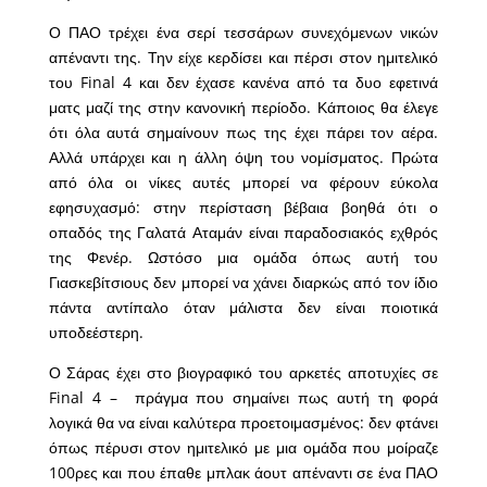
Ο ΠΑΟ τρέχει ένα σερί τεσσάρων συνεχόμενων νικών
απέναντι της. Την είχε κερδίσει και πέρσι στον ημιτελικό
του Final 4 και δεν έχασε κανένα από τα δυο εφετινά
ματς μαζί της στην κανονική περίοδο. Κάποιος θα έλεγε
ότι όλα αυτά σημαίνουν πως της έχει πάρει τον αέρα.
Αλλά υπάρχει και η άλλη όψη του νομίσματος. Πρώτα
από όλα οι νίκες αυτές μπορεί να φέρουν εύκολα
εφησυχασμό: στην περίσταση βέβαια βοηθά ότι ο
οπαδός της Γαλατά Αταμάν είναι παραδοσιακός εχθρός
της Φενέρ. Ωστόσο μια ομάδα όπως αυτή του
Γιασκεβίτσιους δεν μπορεί να χάνει διαρκώς από τον ίδιο
πάντα αντίπαλο όταν μάλιστα δεν είναι ποιοτικά
υποδεέστερη.
Ο Σάρας έχει στο βιογραφικό του αρκετές αποτυχίες σε
Final 4 – πράγμα που σημαίνει πως αυτή τη φορά
λογικά θα να είναι καλύτερα προετοιμασμένος: δεν φτάνει
όπως πέρυσι στον ημιτελικό με μια ομάδα που μοίραζε
100ρες και που έπαθε μπλακ άουτ απέναντι σε ένα ΠΑΟ