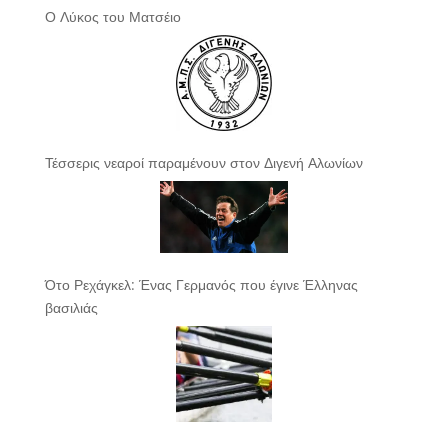
Ο Λύκος του Ματσέιο
Τέσσερις νεαροί παραμένουν στον Διγενή Αλωνίων
Ότο Ρεχάγκελ: Ένας Γερμανός που έγινε Έλληνας
βασιλιάς