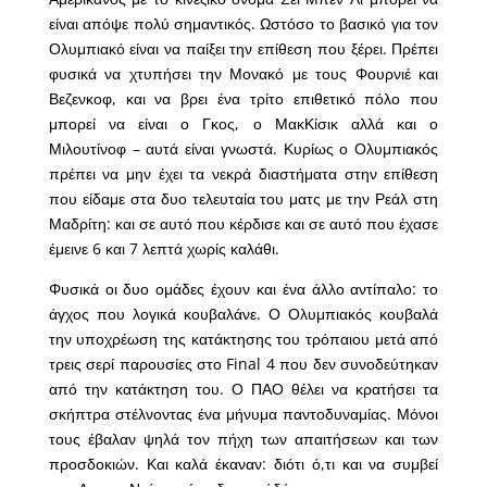
είναι απόψε πολύ σημαντικός. Ωστόσο το βασικό για τον
Ολυμπιακό είναι να παίξει την επίθεση που ξέρει. Πρέπει
φυσικά να χτυπήσει την Μονακό με τους Φουρνιέ και
Βεζενκοφ, και να βρει ένα τρίτο επιθετικό πόλο που
μπορεί να είναι ο Γκος, ο ΜακΚίσικ αλλά και ο
Μιλουτίνοφ – αυτά είναι γνωστά. Κυρίως ο Ολυμπιακός
πρέπει να μην έχει τα νεκρά διαστήματα στην επίθεση
που είδαμε στα δυο τελευταία του ματς με την Ρεάλ στη
Μαδρίτη: και σε αυτό που κέρδισε και σε αυτό που έχασε
έμεινε 6 και 7 λεπτά χωρίς καλάθι.
Φυσικά οι δυο ομάδες έχουν και ένα άλλο αντίπαλο: το
άγχος που λογικά κουβαλάνε. Ο Ολυμπιακός κουβαλά
την υποχρέωση της κατάκτησης του τρόπαιου μετά από
τρεις σερί παρουσίες στο Final 4 που δεν συνοδεύτηκαν
από την κατάκτηση του. Ο ΠΑΟ θέλει να κρατήσει τα
σκήπτρα στέλνοντας ένα μήνυμα παντοδυναμίας. Μόνοι
τους έβαλαν ψηλά τον πήχη των απαιτήσεων και των
προσδοκιών. Και καλά έκαναν: διότι ό,τι και να συμβεί