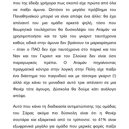
που της έδειξε γρήγορα πως σκοπό είχε πρώτα από όλα
να παίξει άμυνα. Ωστόσο το μεγάλο πρόβλημα του
Παναθηναϊκού μπορεί να είναι απόψε ένα άλλο: θα έχει
απέναντί του μια ομάδα αρκετά ψηλή, τόσο που
θεωρητικά τουλάχιστον θα δυσκολέψει τον Αταμάν να
χρησιμοποιήσει και τα τρία του γκαρντ ταυτόχρονα
καθώς ειδικά στην άμυνα δεν βγαίνουν τα μαρκαρίσματα
– όταν ο ΠΑΟ δεν έχει ταυτόχρονα στο παρκέ και τον
Ναν και τον Γκραντ και τον Σλούκα δεν είναι όσο
παραγωγικός πρέπει. Ο Αταμάν πηγαίνοντας
πραγματικά κόντρα στην λογική στην Πόλη είχε παίξει
ένα διάστημα του παιγνιδιού και με τέσσερα γκαρντ (!)
αλλά είχε κάνει το μοναδικό αυτό τρικ απέναντι σε μια
Φενέρ τότε άγουρη. Δύσκολα θα δούμε κάτι ανάλογο
απόψε.
Αυτό που κάνει τη διαδικασία αντιμετώπισης της ομάδας
του Σάρας ακόμα πιο δύσκολη είναι ότι η Φενέρ
σουτάρει και εξαιρετικά από το τρίποντο: το 41% είναι
εξωφρενικά μεγάλο για ομάδα που μερικές φορές παίζει