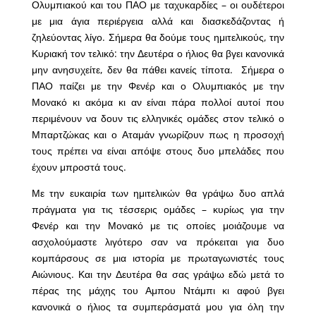
Ολυμπιακού και του ΠΑΟ με ταχυκαρδίες – οι ουδέτεροι
με μια άγια περιέργεια αλλά και διασκεδάζοντας ή
ζηλεύοντας λίγο. Σήμερα θα δούμε τους ημιτελικούς, την
Κυριακή τον τελικό: την Δευτέρα ο ήλιος θα βγει κανονικά
μην ανησυχείτε, δεν θα πάθει κανείς τίποτα. Σήμερα ο
ΠΑΟ παίζει με την Φενέρ και ο Ολυμπιακός με την
Μονακό κι ακόμα κι αν είναι πάρα πολλοί αυτοί που
περιμένουν να δουν τις ελληνικές ομάδες στον τελικό ο
Μπαρτζώκας και ο Αταμάν γνωρίζουν πως η προσοχή
τους πρέπει να είναι απόψε στους δυο μπελάδες που
έχουν μπροστά τους.
Με την ευκαιρία των ημιτελικών θα γράψω δυο απλά
πράγματα για τις τέσσερις ομάδες – κυρίως για την
Φενέρ και την Μονακό με τις οποίες μοιάζουμε να
ασχολούμαστε λιγότερο σαν να πρόκειται για δυο
κομπάρσους σε μια ιστορία με πρωταγωνιστές τους
Αιώνιους. Και την Δευτέρα θα σας γράψω εδώ μετά το
πέρας της μάχης του Αμπου Ντάμπι κι αφού βγει
κανονικά ο ήλιος τα συμπεράσματά μου για όλη την