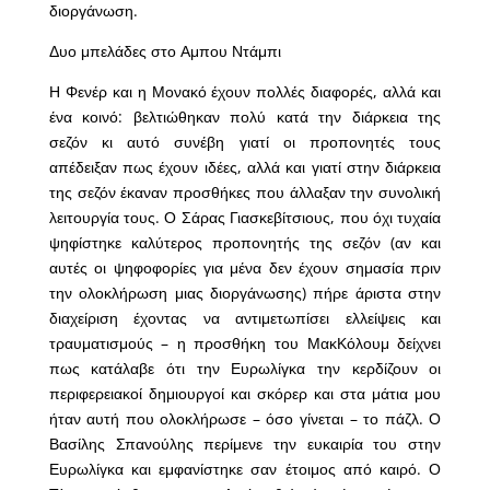
διοργάνωση.
Δυο μπελάδες στο Αμπου Ντάμπι
Η Φενέρ και η Μονακό έχουν πολλές διαφορές, αλλά και
ένα κοινό: βελτιώθηκαν πολύ κατά την διάρκεια της
σεζόν κι αυτό συνέβη γιατί οι προπονητές τους
απέδειξαν πως έχουν ιδέες, αλλά και γιατί στην διάρκεια
της σεζόν έκαναν προσθήκες που άλλαξαν την συνολική
λειτουργία τους. Ο Σάρας Γιασκεβίτσιους, που όχι τυχαία
ψηφίστηκε καλύτερος προπονητής της σεζόν (αν και
αυτές οι ψηφοφορίες για μένα δεν έχουν σημασία πριν
την ολοκλήρωση μιας διοργάνωσης) πήρε άριστα στην
διαχείριση έχοντας να αντιμετωπίσει ελλείψεις και
τραυματισμούς – η προσθήκη του ΜακΚόλουμ δείχνει
πως κατάλαβε ότι την Ευρωλίγκα την κερδίζουν οι
περιφερειακοί δημιουργοί και σκόρερ και στα μάτια μου
ήταν αυτή που ολοκλήρωσε – όσο γίνεται – το πάζλ. Ο
Βασίλης Σπανούλης περίμενε την ευκαιρία του στην
Ευρωλίγκα και εμφανίστηκε σαν έτοιμος από καιρό. Ο